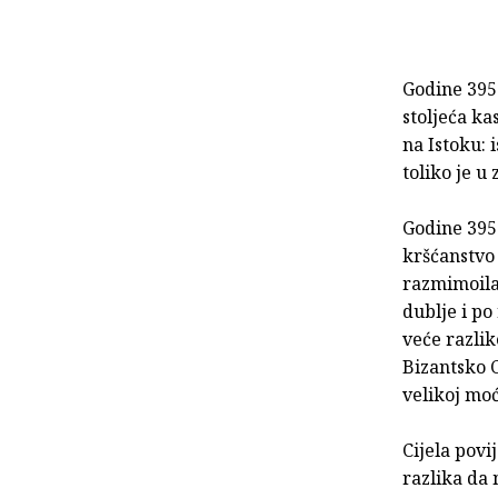
Godine 395.
stoljeća ka
na Istoku: 
toliko je u
Godine 395.
kršćanstvo 
razmimoila
dublje i po 
veće razlik
Bizantsko C
velikoj moć
Cijela povi
razlika da 