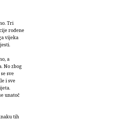
no. Tri
acije rođene
ga vijeka
esti.
no, a
a. No zbog
 se sve
le i sve
jeta.
se unatoč
znaku tih