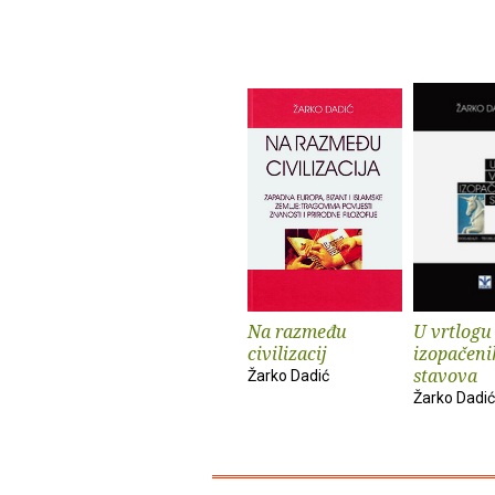
Na razmeđu
U vrtlogu
civilizacij
izopačeni
stavova
Žarko Dadić
Žarko Dadić