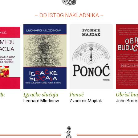
– OD ISTOG NAKLADNIKA –
đu
Igračke slučaja
Ponoć
Obrisi bu
Leonard Mlodinow
Zvonimir Majdak
John Broc