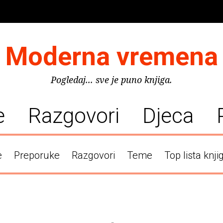
Moderna vremena
Pogledaj... sve je puno knjiga.
e
Razgovori
Djeca
e
Preporuke
Razgovori
Teme
Top lista knji