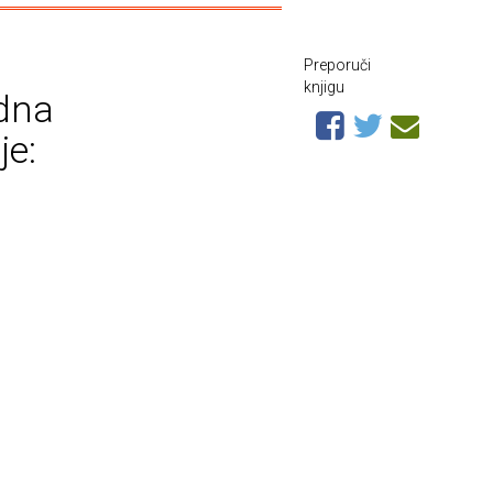
Preporuči
knjigu
adna
je: