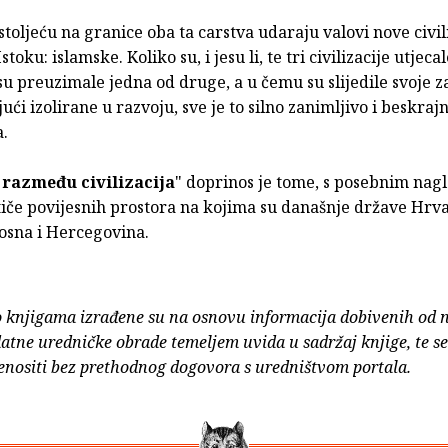
oljeću na granice oba ta carstva udaraju valovi nove civil
toku: islamske. Koliko su, i jesu li, te tri civilizacije utjeca
su preuzimale jedna od druge, a u čemu su slijedile svoje 
jući izolirane u razvoju, sve je to silno zanimljivo i beskraj
a.
 razmeđu civilizacija
" doprinos je tome, s posebnim nag
 tiče povijesnih prostora na kojima su današnje države Hrva
Bosna i Hercegovina.
o knjigama izrađene su na osnovu informacija dobivenih od 
atne uredničke obrade temeljem uvida u sadržaj knjige, te s
enositi bez prethodnog dogovora s uredništvom portala.