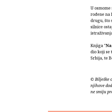
U osmome st
rođene na Is
drugu, što 
silnice osta
istraživanj
Knjiga "
Na
dio koji se
Srbija, te 
© Bilješke 
njihove dod
ne smiju pr