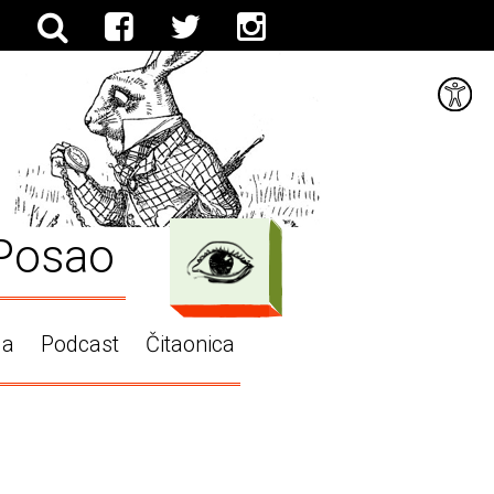
Posao
ga
Podcast
Čitaonica