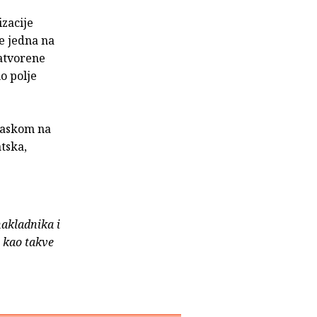
izacije
le jedna na
zatvorene
no polje
laskom na
tska,
nakladnika i
e kao takve