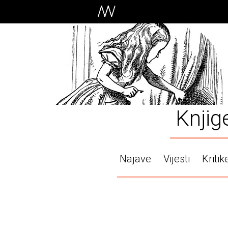
Knjig
Najave
Vijesti
Kritik