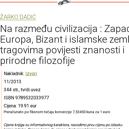
ŽARKO DADIĆ
Na razmeđu civilizacija : Zap
Europa, Bizant i islamske zeml
tragovima povijesti znanosti i
prirodne filozofije
Nakladnik:
Izvori
11/2013.
344 str., tvrdi uvez
ISBN 9789532033977
Cijena: 19.91 eur
Preračunato po fiksnom tečaju konverzije 7,53450 kuna za 1 euro
Cijene knjiga su informativnog karaktera, navodimo prvu cijenu po izlasku