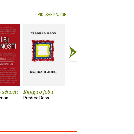
VIDI SVE KNJIGE
dućnosti
Knjiga o Jobu
Ponovno
Napokon
otkrivanje života
brucošic
kman
Predrag Raos
Anthony De Mello
Nada Mihel