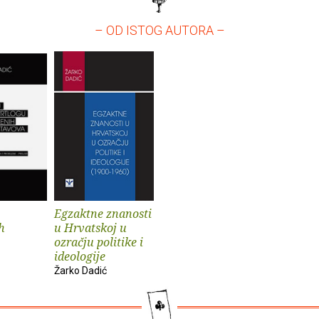
– OD ISTOG AUTORA –
Egzaktne znanosti
h
u Hrvatskoj u
ozračju politike i
ideologije
Žarko Dadić