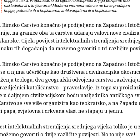
knjige iz tiska. Preporučamo da cijene i dostupnost knjiga provjerite kod
nakladnika ili u knjižarama! Moderna vremena više se ne bave prodajom
knjiga, potražite ih u knjižarama, antikvarijatima ili u knjižnicama.
 Rimsko Carstvo konačno je podijeljeno na Zapadno i Istoč
snije, na granice oba ta carstva udaraju valovi nove civiliz
islamske. Cijela povijest intelektualnih stremljenja srednje
 znaku tih događanja da možemo govoriti o tri različite povij
 Rimsko Carstvo konačno je podijeljeno na Zapadno i Istoč
se u njima učvršćuje kao društvena i civilizacijska okosnic
ženja teologa, dva geografski odvojena carstva razdvajaju
razdjelnici katoličanstvo – pravoslavlje. Iz toga su proizlazi
e u daljnjem civilizacijskom hodu nasljednika antičkoga svi
arstvo se sve više organizira kao teokratsko, a na Zapadu 
i papa, svjetovna i crkvena vlast ne stapaju u jednu.
jest intelektualnih stremljenja srednjega vijeka toliko je u 
možemo govoriti o dvije različite povijesti. No to nije sve!