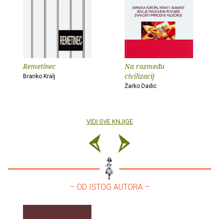
Remetinec
Na razmeđu
civilizacij
Branko Kralj
Žarko Dadić
VIDI SVE KNJIGE
– OD ISTOG AUTORA –