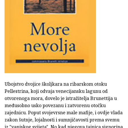
Ubojstvo dvojice školjkara na ribarskom otoku
Pellestrina, koji odvaja venecijansku lagunu od
otvorenoga mora, dovelo je istražitelja Brunettija u
međusobno usko povezanu i zatvorenu otočku
zajednicu. Poput svojevrsne male mafije, i ovdje vlada
zakon šutnje, lojalnosti i sumnjičavosti prema svemu
iz "vanjskog svijeta". No kad njegova tajnica signorina