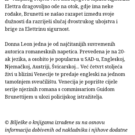
Elettra dragovoljno ode na otok, gdje ima neke
rođake, Brunetti se našao razapet između svoje
dužnosti da razriješi slučaj dvostrukog ubojstva i
brige za Elettrinu sigurnost.
Donna Leon jedna je od najčitanijih suvremenih
autorica romanesknih napetica. Prevedena je na 20-
ak jezika, a osobito je popularna u SAD-u, Engleskoj,
Njemačkoj, Austriji, Švicarskoj... Već četvrt stoljeća
živi u blizini Venecije te predaje engleski na jednom
tamošnjem sveučilištu. Venecija je poprište cijele
serije njezinih romana s commissariom Guidom
Brunettijem u ulozi policijskog istražitelja.
© Bilješke o knjigama izrađene su na osnovu
informacija dobivenih od nakladnika i njihove dodatne