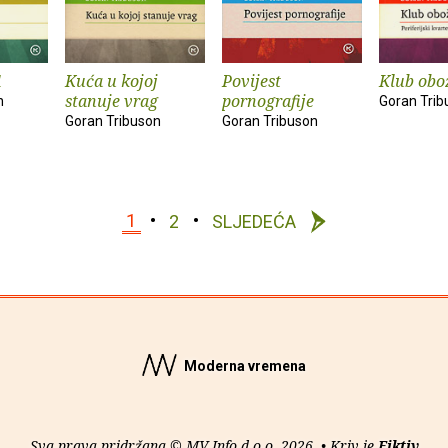
1
Kuća u kojoj
Povijest
Klub obo
stanuje vrag
pornografije
n
Goran Trib
Goran Tribuson
Goran Tribuson
1
2
SLJEDEĆA
Moderna vremena
Sva prava pridržana © MV Info d.o.o. 2026. • Kriv je
Fiktiv