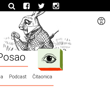
Posao
ga
Podcast
Čitaonica