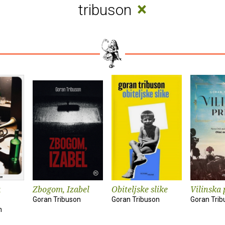
×
tribuson
a
Zbogom, Izabel
Obiteljske slike
Vilinska 
Goran Tribuson
Goran Tribuson
Goran Trib
n