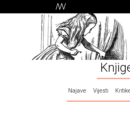
Knjig
Najave
Vijesti
Kritik