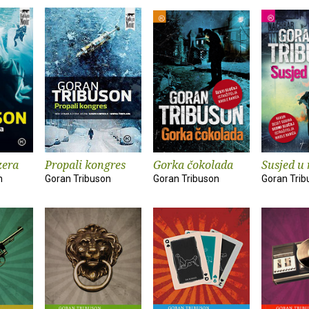
zera
Propali kongres
Gorka čokolada
Susjed u 
n
Goran Tribuson
Goran Tribuson
Goran Trib