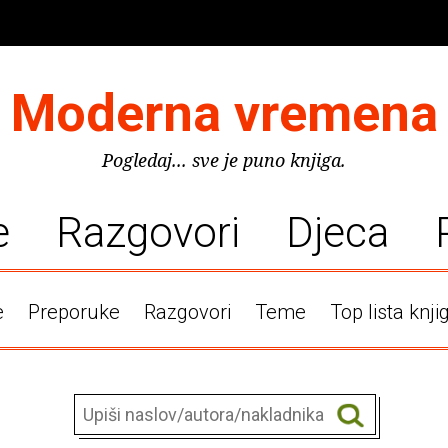
Moderna vremena
Pogledaj... sve je puno knjiga.
e
Razgovori
Djeca
e
Preporuke
Razgovori
Teme
Top lista knji