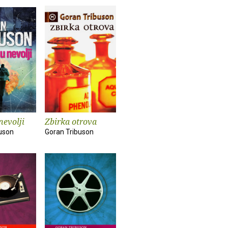
nevolji
Zbirka otrova
uson
Goran Tribuson