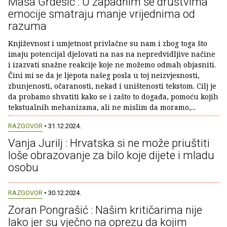
Maša Grdešić : U zapadnim se društvima
emocije smatraju manje vrijednima od
razuma
Književnost i umjetnost privlačne su nam i zbog toga što
imaju potencijal djelovati na nas na nepredvidljive načine
i izazvati snažne reakcije koje ne možemo odmah objasniti.
Čini mi se da je ljepota našeg posla u toj neizvjesnosti,
zbunjenosti, očaranosti, nekad i uništenosti tekstom. Cilj je
da probamo shvatiti kako se i zašto to događa, pomoću kojih
tekstualnih mehanizama, ali ne mislim da moramo,...
RAZGOVOR
• 31.12.2024.
Vanja Jurilj : Hrvatska si ne može priuštiti
loše obrazovanje za bilo koje dijete i mladu
osobu
RAZGOVOR
• 30.12.2024.
Zoran Pongrašić : Našim kritičarima nije
lako jer su vječno na oprezu da kojim