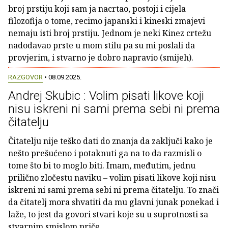
broj prstiju koji sam ja nacrtao, postoji i cijela
filozofija o tome, recimo japanski i kineski zmajevi
nemaju isti broj prstiju. Jednom je neki Kinez crtežu
nadodavao prste u mom stilu pa su mi poslali da
provjerim, i stvarno je dobro napravio (smijeh).
RAZGOVOR
• 08.09.2025.
Andrej Skubic : Volim pisati likove koji
nisu iskreni ni sami prema sebi ni prema
čitatelju
Čitatelju nije teško dati do znanja da zaključi kako je
nešto prešućeno i potaknuti ga na to da razmisli o
tome što bi to moglo biti. Imam, međutim, jednu
prilično zločestu naviku – volim pisati likove koji nisu
iskreni ni sami prema sebi ni prema čitatelju. To znači
da čitatelj mora shvatiti da mu glavni junak ponekad i
laže, to jest da govori stvari koje su u suprotnosti sa
stvarnim smislom priče.