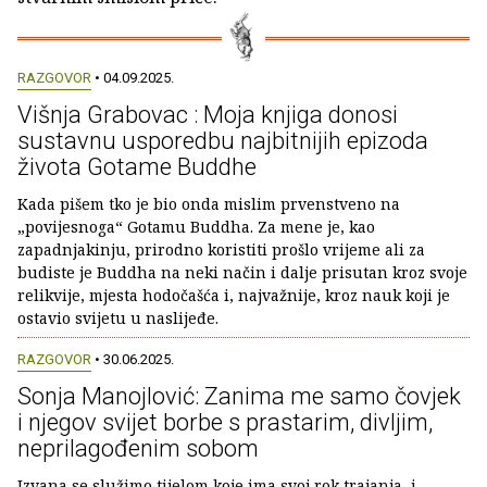
RAZGOVOR
• 04.09.2025.
Višnja Grabovac : Moja knjiga donosi
sustavnu usporedbu najbitnijih epizoda
života Gotame Buddhe
Kada pišem tko je bio onda mislim prvenstveno na
„povijesnoga“ Gotamu Buddha. Za mene je, kao
zapadnjakinju, prirodno koristiti prošlo vrijeme ali za
budiste je Buddha na neki način i dalje prisutan kroz svoje
relikvije, mjesta hodočašća i, najvažnije, kroz nauk koji je
ostavio svijetu u naslijeđe.
RAZGOVOR
• 30.06.2025.
Sonja Manojlović: Zanima me samo čovjek
i njegov svijet borbe s prastarim, divljim,
neprilagođenim sobom
Izvana se služimo tijelom koje ima svoj rok trajanja, i