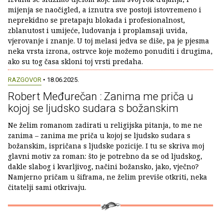
mijenja se naočigled, a iznutra sve postoji istovremeno i
neprekidno se pretapaju blokada i profesionalnost,
zblanutost i umijeće, ludovanja i proplamsaji uvida,
vjerovanje i znanje. U toj melasi jedva se diše, pa je pjesma
neka vrsta izrona, ostrvce koje možemo ponuditi i drugima,
ako su tog časa skloni toj vrsti predaha.
RAZGOVOR
• 18.06.2025.
Robert Međurečan : Zanima me priča u
kojoj se ljudsko sudara s božanskim
Ne želim romanom zadirati u religijska pitanja, to me ne
zanima – zanima me priča u kojoj se ljudsko sudara s
božanskim, ispričana s ljudske pozicije. I tu se skriva moj
glavni motiv za roman: što je potrebno da se od ljudskog,
dakle slabog i kvarljivog, načini božansko, jako, vječno?
Namjerno pričam u šiframa, ne želim previše otkriti, neka
čitatelji sami otkrivaju.