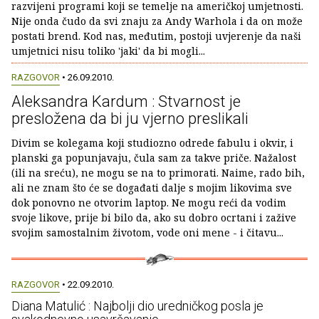
razvijeni programi koji se temelje na američkoj umjetnosti.
Nije onda čudo da svi znaju za Andy Warhola i da on može
postati brend. Kod nas, međutim, postoji uvjerenje da naši
umjetnici nisu toliko 'jaki' da bi mogli...
RAZGOVOR
• 26.09.2010.
Aleksandra Kardum : Stvarnost je
presložena da bi ju vjerno preslikali
Divim se kolegama koji studiozno odrede fabulu i okvir, i
planski ga popunjavaju, čula sam za takve priče. Nažalost
(ili na sreću), ne mogu se na to primorati. Naime, rado bih,
ali ne znam što će se događati dalje s mojim likovima sve
dok ponovno ne otvorim laptop. Ne mogu reći da vodim
svoje likove, prije bi bilo da, ako su dobro ocrtani i zažive
svojim samostalnim životom, vode oni mene - i čitavu...
RAZGOVOR
• 22.09.2010.
Diana Matulić : Najbolji dio uredničkog posla je