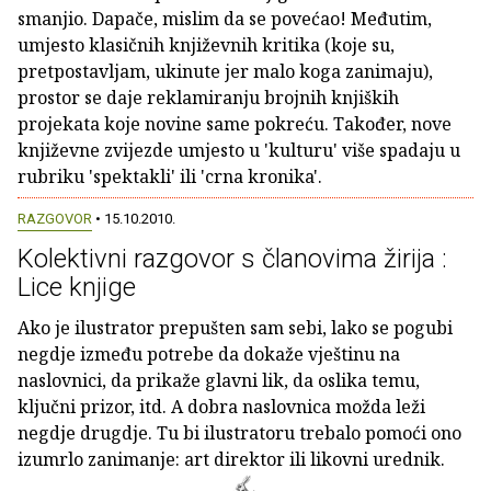
smanjio. Dapače, mislim da se povećao! Međutim,
umjesto klasičnih književnih kritika (koje su,
pretpostavljam, ukinute jer malo koga zanimaju),
prostor se daje reklamiranju brojnih knjiških
projekata koje novine same pokreću. Također, nove
književne zvijezde umjesto u 'kulturu' više spadaju u
rubriku 'spektakli' ili 'crna kronika'.
RAZGOVOR
• 15.10.2010.
Kolektivni razgovor s članovima žirija :
Lice knjige
Ako je ilustrator prepušten sam sebi, lako se pogubi
negdje između potrebe da dokaže vještinu na
naslovnici, da prikaže glavni lik, da oslika temu,
ključni prizor, itd. A dobra naslovnica možda leži
negdje drugdje. Tu bi ilustratoru trebalo pomoći ono
izumrlo zanimanje: art direktor ili likovni urednik.