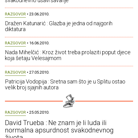
svakodnevno usavršavanje
RAZGOVOR
• 23.06.2010.
Dražen Katunarić : Glazba je jedna od najgorih
diktatura
RAZGOVOR
• 16.06.2010.
Nada Mihelčić : Kroz život treba prolaziti poput djece
koja šetaju Velesajmom
RAZGOVOR
• 27.05.2010.
Patricija Vodopija : Sretna sam što je u Splitu ostao
velik broj sjajnih autora
RAZGOVOR
• 25.05.2010.
David Trueba : Ne znam je li luda ili
normalna apsurd­nost svakodnevnog
života