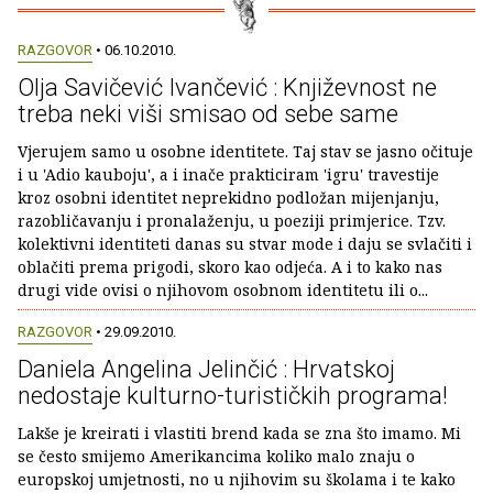
RAZGOVOR
• 06.10.2010.
Olja Savičević Ivančević : Književnost ne
treba neki viši smisao od sebe same
Vjerujem samo u osobne identitete. Taj stav se jasno očituje
i u 'Adio kauboju', a i inače prakticiram 'igru' travestije
kroz osobni identitet neprekidno podložan mijenjanju,
razobličavanju i pronalaženju, u poeziji primjerice. Tzv.
kolektivni identiteti danas su stvar mode i daju se svlačiti i
oblačiti prema prigodi, skoro kao odjeća. A i to kako nas
drugi vide ovisi o njihovom osobnom identitetu ili o...
RAZGOVOR
• 29.09.2010.
Daniela Angelina Jelinčić : Hrvatskoj
nedostaje kulturno-turističkih programa!
Lakše je kreirati i vlastiti brend kada se zna što imamo. Mi
se često smijemo Amerikancima koliko malo znaju o
europskoj umjetnosti, no u njihovim su školama i te kako