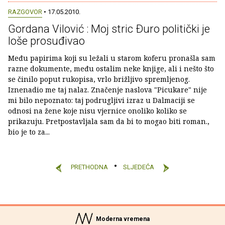
RAZGOVOR
• 17.05.2010.
Gordana Vilović : Moj stric Ðuro politički je
loše prosuđivao
Među papirima koji su ležali u starom koferu pronašla sam
razne dokumente, među ostalim neke knjige, ali i nešto što
se činilo poput rukopisa, vrlo brižljivo spremljenog.
Iznenadio me taj nalaz. Značenje naslova "Picukare" nije
mi bilo nepoznato: taj podrugljivi izraz u Dalmaciji se
odnosi na žene koje nisu vjernice onoliko koliko se
prikazuju. Pretpostavljala sam da bi to mogao biti roman.,
bio je to za...
PRETHODNA
SLJEDEĆA
Moderna vremena