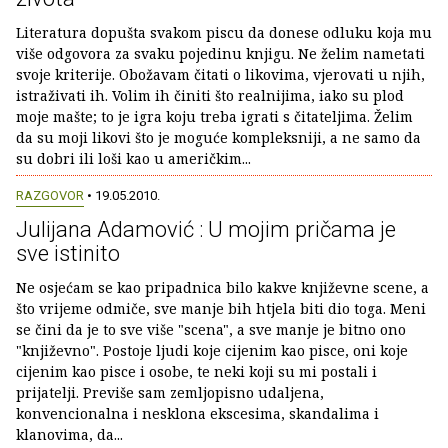
Literatura dopušta svakom piscu da donese odluku koja mu
više odgovora za sva­ku pojedinu knjigu. Ne želim nametati
svoje kriterije. Obožavam čitati o likovima, vjero­vati u njih,
istraživati ih. Volim ih činiti što realnijima, iako su plod
moje mašte; to je igra koju treba igrati s čitateljima. Želim
da su moji likovi što je moguće kompleksniji, a ne samo da
su dobri ili loši kao u američkim...
RAZGOVOR
• 19.05.2010.
Julijana Adamović : U mojim pričama je
sve istinito
Ne osjećam se kao pripadnica bilo kakve književne scene, a
što vrijeme odmiče, sve manje bih htjela biti dio toga. Meni
se čini da je to sve više "scena", a sve manje je bitno ono
"književno". Postoje ljudi koje cijenim kao pisce, oni koje
cijenim kao pisce i osobe, te neki koji su mi postali i
prijatelji. Previše sam zemljopisno udaljena,
konvencionalna i nesklona ekscesima, skandalima i
klanovima, da...