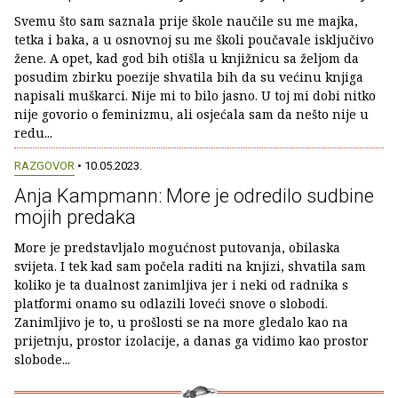
Svemu što sam saznala prije škole naučile su me majka,
tetka i baka, a u osnovnoj su me školi poučavale isključivo
žene. A opet, kad god bih otišla u knjižnicu sa željom da
posudim zbirku poezije shvatila bih da su većinu knjiga
napisali muškarci. Nije mi to bilo jasno. U toj mi dobi nitko
nije govorio o feminizmu, ali osjećala sam da nešto nije u
redu...
RAZGOVOR
• 10.05.2023.
Anja Kampmann: More je odredilo sudbine
mojih predaka
More je predstavljalo mogućnost putovanja, obilaska
svijeta. I tek kad sam počela raditi na knjizi, shvatila sam
koliko je ta dualnost zanimljiva jer i neki od radnika s
platformi onamo su odlazili loveći snove o slobodi.
Zanimljivo je to, u prošlosti se na more gledalo kao na
prijetnju, prostor izolacije, a danas ga vidimo kao prostor
slobode...