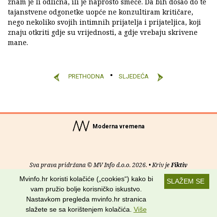
znam je li odlična, ili je naprosto smeće. Da bih došao do te
tajanstvene odgonetke uopće ne konzultiram kritičare,
nego nekoliko svojih intimnih prijatelja i prijateljica, koji
znaju otkriti gdje su vrijednosti, a gdje vrebaju skrivene
mane.
PRETHODNA
SLJEDEĆA
Moderna vremena
Sva prava pridržana © MV Info d.o.o. 2026. • Kriv je
Fiktiv
Mvinfo.hr koristi kolačiće („cookies“) kako bi
SLAŽEM SE
O nama
•
Pomoć
•
Uvjeti korištenja
•
RSS kanali
vam pružio bolje korisničko iskustvo.
Nastavkom pregleda mvinfo.hr stranica
Potraži nas na:
slažete se sa korištenjem kolačića.
Više