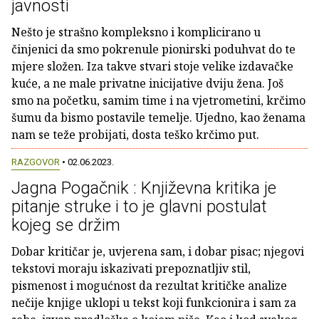
javnosti
Nešto je strašno kompleksno i komplicirano u
činjenici da smo pokrenule pionirski poduhvat do te
mjere složen. Iza takve stvari stoje velike izdavačke
kuće, a ne male privatne inicijative dviju žena. Još
smo na početku, samim time i na vjetrometini, krčimo
šumu da bismo postavile temelje. Ujedno, kao ženama
nam se teže probijati, dosta teško krčimo put.
RAZGOVOR
• 02.06.2023.
Jagna Pogačnik : Književna kritika je
pitanje struke i to je glavni postulat
kojeg se držim
Dobar kritičar je, uvjerena sam, i dobar pisac; njegovi
tekstovi moraju iskazivati prepoznatljiv stil,
pismenost i mogućnost da rezultat kritičke analize
nečije knjige uklopi u tekst koji funkcionira i sam za