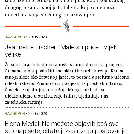
sebe, izvan predloška o kojem piše. Kao i kod svakog
drugog pisanja, spoj je to talenta koji se ne može
naučiti i znanja stečenog obrazovanjem...
RAZGOVOR
• 29.05.2023.
Jeannette Fischer : Male su priče uvijek
velike
Žrtveni jarac nikad nema ništa s onim što mu se projicira.
On samo mora poslužiti kao skladište tuđe mržnje. Kad se
mnogi slože oko žrtvenog jarca, to postaje apsolutno užasno
i destruktivno. Znamo to iz povijesti, iz prošlosti i danas.
Čovjek se ujedinjuje u mržnji. Mnogi misle da se
ujedinjujemo u strahu. Nije istina, ujedinjuje nas
zajednička mržnja.
RAZGOVOR
• 22.05.2023.
Elena Medel: Ne možete objaviti baš sve
što napišete, čitatelji zaslužuju poštovanje