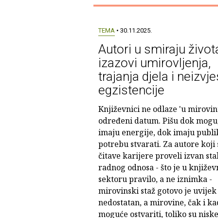
TEMA
• 30.11.2025.
Autori u smiraju život
izazovi umirovljenja,
trajanja djela i neizvj
egzistencije
Književnici ne odlaze 'u mirovin
određeni datum. Pišu dok mogu
imaju energije, dok imaju publik
potrebu stvarati. Za autore koji 
čitave karijere proveli izvan st
radnog odnosa - što je u knjiže
sektoru pravilo, a ne iznimka -
mirovinski staž gotovo je uvijek
nedostatan, a mirovine, čak i kad
moguće ostvariti, toliko su nisk