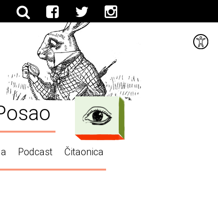
Posao
ga
Podcast
Čitaonica