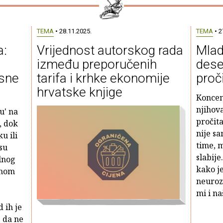
TEMA
• 28.11.2025.
TEMA
• 2
a:
Vrijednost autorskog rada
Mlad
između preporučenih
dese
esne
tarifa i krhke ekonomije
proči
hrvatske knjige
Koncent
njihov
u' na
pročit
, dok
nije s
u ili
time, m
su
slabije
alnog
kako je
vnom
neuroz
mi i na
 ih je
e da ne