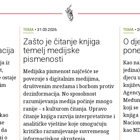
TEMA
• 31.03.2026.
TEMA
• 2
Zašto je čitanje knjiga
O dje
acija
temelj medijske
pone
pismenosti
ja iz
Kao nak
t,
jedina)
Medijska pismenost najčešće se
e ostaje
djecu 
povezuje s digitalnim medijima,
kim
književ
društvenim mrežama i borbom protiv
Agency
dezinformacija. No sposobnost
Međun
razumijevanja medija počinje mnogo
koji s
ranije – s kulturom čitanja. Upravo
 kao
knjiga 
čitanje knjiga razvija interpretativne i
se
Naciona
analitičke vještine koje omogućuju
 da
kao ND
kritičko razumijevanje suvremenog
si o
informacijskog okruženja.