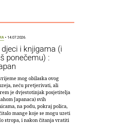
MA
• 14.07.2026.
 djeci i knjigama (i
oš ponečemu) :
apan
vrijeme mog obilaska ovog
zeja, neću pretjerivati, ali
rem je dvjestotinjak posjetitelja
ahom Japanaca) svih
nicama, na podu, pokraj polica,
čitalo mange koje se mogu uzeti
o stropa, i nakon čitanja vratiti