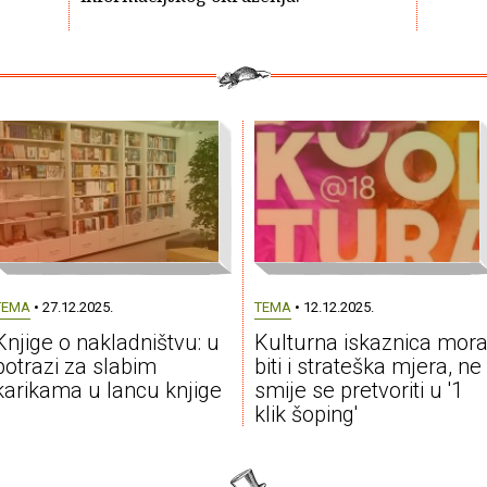
TEMA
• 27.12.2025.
TEMA
• 12.12.2025.
Knjige o nakladništvu: u
Kulturna iskaznica mor
potrazi za slabim
biti i strateška mjera, ne
karikama u lancu knjige
smije se pretvoriti u '1
klik šoping'