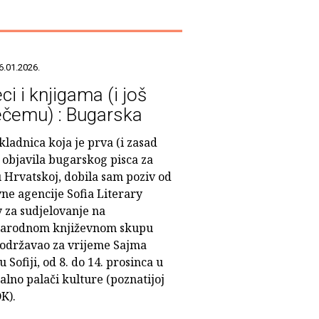
6.01.2026.
ci i knjigama (i još
čemu) : Bugarska
ladnica koja je prva (i zasad
 objavila bugarskog pisca za
u Hrvatskoj, dobila sam poziv od
ne agencije Sofia Literary
 za sudjelovanje na
arodnom književnom skupu
e održavao za vrijeme Sajma
u Sofiji, od 8. do 14. prosinca u
lno palači kulture (poznatijoj
K).