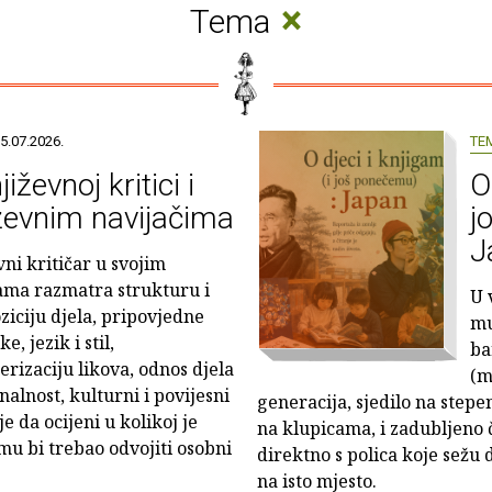
×
Tema
5.07.2026.
TE
jiževnoj kritici i
O
ževnim navijačima
j
J
vni kritičar u svojim
ama razmatra strukturu i
U 
iciju djela, pripovjedne
mu
e, jezik i stil,
ba
erizaciju likova, odnos djela
(m
nalnost, kulturni i povijesni
generacija, sjedilo na stepe
e da ocijeni u kolikoj je
na klupicama, i zadubljeno 
mu bi trebao odvojiti osobni
direktno s polica koje sežu d
na isto mjesto.