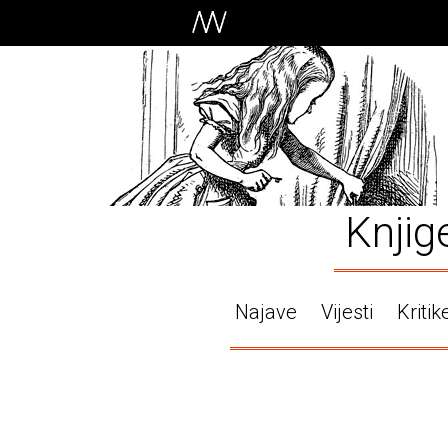
Knjig
Najave
Vijesti
Kritik