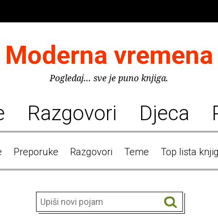
Moderna vremena
Pogledaj... sve je puno knjiga.
e
Razgovori
Djeca
e
Preporuke
Razgovori
Teme
Top lista knji