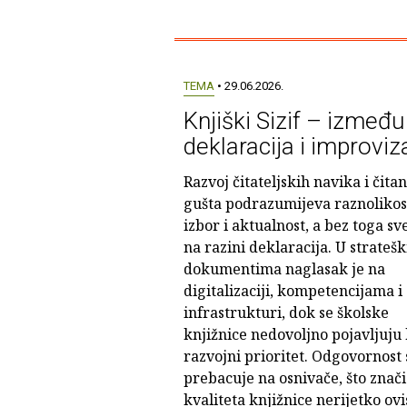
TEMA
• 29.06.2026.
Knjiški Sizif – između
deklaracija i improviz
Razvoj čitateljskih navika i čitan
gušta podrazumijeva raznolikos
izbor i aktualnost, a bez toga sv
na razini deklaracija. U strateš
dokumentima naglasak je na
digitalizaciji, kompetencijama i
infrastrukturi, dok se školske
knjižnice nedovoljno pojavljuju
razvojni prioritet. Odgovornost 
prebacuje na osnivače, što znači
kvaliteta knjižnice nerijetko ovi