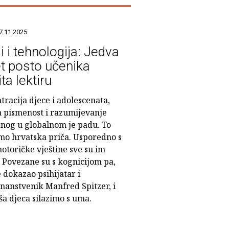
7.11.2025.
i i tehnologija: Jedva
t posto učenika
ta lektiru
racija djece i adolescenata,
a pismenost i razumijevanje
anog u globalnom je padu. To
amo hrvatska priča. Usporedno s
otoričke vještine sve su im
. Povezane su s kognicijom pa,
 dokazao psihijatar i
nanstvenik Manfred Spitzer, i
ša djeca silazimo s uma.