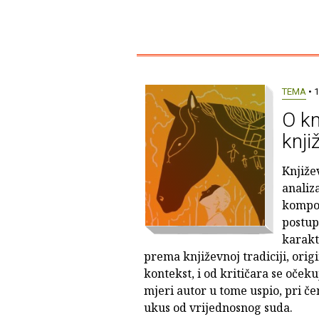
TEMA
• 1
O kn
knji
Knjiže
analiz
kompoz
postupk
karakt
prema književnoj tradiciji, origi
kontekst, i od kritičara se očekuj
mjeri autor u tome uspio, pri če
ukus od vrijednosnog suda.