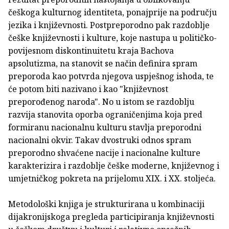
češkoga kulturnog identiteta, ponajprije na području
jezika i književnosti. Postpreporodno pak razdoblje
češke književnosti i kulture, koje nastupa u političko-
povijesnom diskontinuitetu kraja Bachova
apsolutizma, na stanovit se način definira spram
preporoda kao potvrda njegova uspješnog ishoda, te
će potom biti nazivano i kao "književnost
preporođenog naroda". No u istom se razdoblju
razvija stanovita oporba ograničenjima koja pred
formiranu nacionalnu kulturu stavlja preporodni
nacionalni okvir. Takav dvostruki odnos spram
preporodno shvaćene nacije i nacionalne kulture
karakterizira i razdoblje češke moderne, književnog i
umjetničkog pokreta na prijelomu XIX. i XX. stoljeća.
Metodološki knjiga je strukturirana u kombinaciji
dijakronijskoga pregleda participiranja književnosti