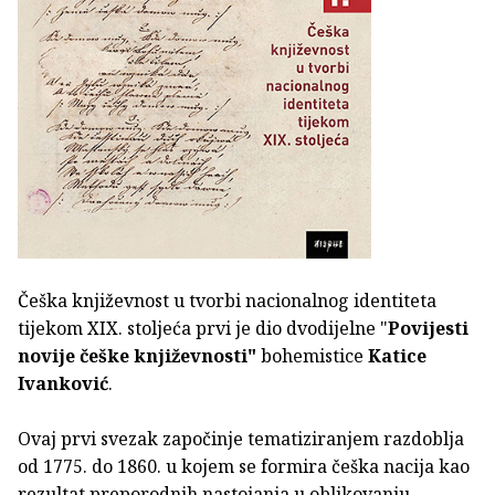
Češka književnost u tvorbi nacionalnog identiteta
tijekom XIX. stoljeća prvi je dio dvodijelne "
Povijesti
novije češke književnosti"
bohemistice
Katice
Ivanković
.
Ovaj prvi svezak započinje tematiziranjem razdoblja
od 1775. do 1860. u kojem se formira češka nacija kao
rezultat preporodnih nastojanja u oblikovanju