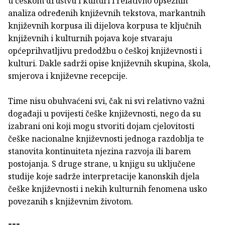
u češkom društvu i kulturi i relativno opsežnih
analiza određenih književnih tekstova, markantnih
književnih korpusa ili dijelova korpusa te ključnih
književnih i kulturnih pojava koje stvaraju
općeprihvatljivu predodžbu o češkoj književnosti i
kulturi. Dakle sadrži opise književnih skupina, škola,
smjerova i književne recepcije.
Time nisu obuhvaćeni svi, čak ni svi relativno važni
događaji u povijesti češke književnosti, nego da su
izabrani oni koji mogu stvoriti dojam cjelovitosti
češke nacionalne književnosti jednoga razdoblja te
stanovita kontinuiteta njezina razvoja ili barem
postojanja. S druge strane, u knjigu su uključene
studije koje sadrže interpretacije kanonskih djela
češke književnosti i nekih kulturnih fenomena usko
povezanih s književnim životom.