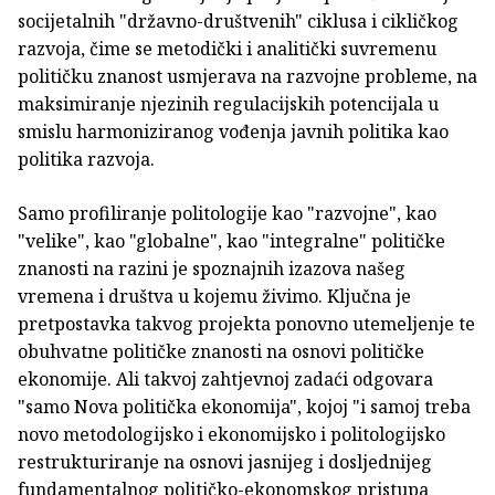
socijetalnih "državno-društvenih" ciklusa i cikličkog
razvoja, čime se metodički i analitički suvremenu
političku znanost usmjerava na razvojne probleme, na
maksimiranje njezinih regulacijskih potencijala u
smislu harmoniziranog vođenja javnih politika kao
politika razvoja.
Samo profiliranje politologije kao "razvojne", kao
"velike", kao "globalne", kao "integralne" političke
znanosti na razini je spoznajnih izazova našeg
vremena i društva u kojemu živimo. Ključna je
pretpostavka takvog projekta ponovno utemeljenje te
obuhvatne političke znanosti na osnovi političke
ekonomije. Ali takvoj zahtjevnoj zadaći odgovara
"samo Nova politička ekonomija", kojoj "i samoj treba
novo metodologijsko i ekonomijsko i politologijsko
restrukturiranje na osnovi jasnijeg i dosljednijeg
fundamentalnog političko-ekonomskog pristupa