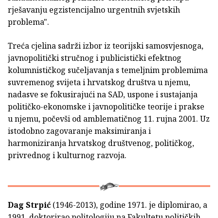
rješavanju egzistencijalno urgentnih svjetskih
problema".
Treća cjelina sadrži izbor iz teorijski samosvjesnoga,
javnopolitički stručnog i publicistički efektnog
kolumnističkog sučeljavanja s temeljnim problemima
suvremenog svijeta i hrvatskog društva u njemu,
nadasve se fokusirajući na SAD, uspone i sustajanja
političko-ekonomske i javnopolitičke teorije i prakse
u njemu, počevši od amblematičnog 11. rujna 2001. Uz
istodobno zagovaranje maksimiranja i
harmoniziranja hrvatskog društvenog, političkog,
privrednog i kulturnog razvoja.
Dag Strpić
(1946-2013), godine 1971. je diplomirao, a
1991. doktorirao politologiju na Fakultetu političkih