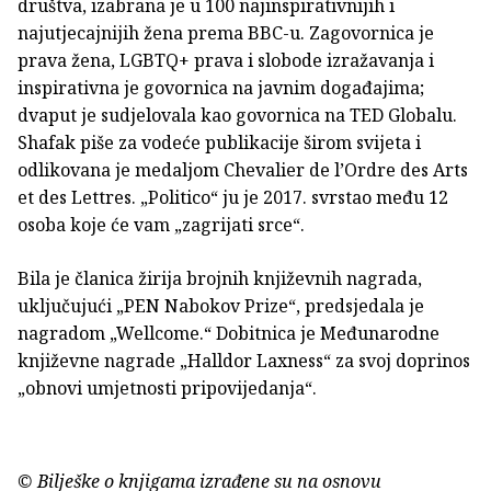
društva, izabrana je u 100 najinspirativnijih i
najutjecajnijih žena prema BBC-u. Zagovornica je
prava žena, LGBTQ+ prava i slobode izražavanja i
inspirativna je govornica na javnim događajima;
dvaput je sudjelovala kao govornica na TED Globalu.
Shafak piše za vodeće publikacije širom svijeta i
odlikovana je medaljom Chevalier de l’Ordre des Arts
et des Lettres. „Politico“ ju je 2017. svrstao među 12
osoba koje će vam „zagrijati srce“.
Bila je članica žirija brojnih književnih nagrada,
uključujući „PEN Nabokov Prize“, predsjedala je
nagradom „Wellcome.“ Dobitnica je Međunarodne
književne nagrade „Halldor Laxness“ za svoj doprinos
„obnovi umjetnosti pripovijedanja“.
© Bilješke o knjigama izrađene su na osnovu