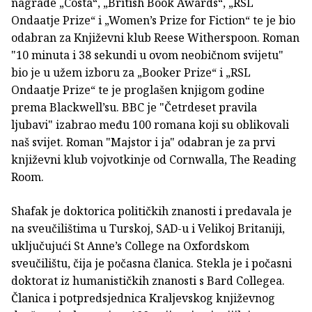
nagrade „Costa“, „British Book Awards“, „RSL
Ondaatje Prize“ i „Women’s Prize for Fiction“ te je bio
odabran za Književni klub Reese Witherspoon. Roman
"10 minuta i 38 sekundi u ovom neobičnom svijetu"
bio je u užem izboru za „Booker Prize“ i „RSL
Ondaatje Prize“ te je proglašen knjigom godine
prema Blackwell’su. BBC je "Četrdeset pravila
ljubavi" izabrao među 100 romana koji su oblikovali
naš svijet. Roman "Majstor i ja" odabran je za prvi
književni klub vojvotkinje od Cornwalla, The Reading
Room.
Shafak je doktorica političkih znanosti i predavala je
na sveučilištima u Turskoj, SAD-u i Velikoj Britaniji,
uključujući St Anne’s College na Oxfordskom
sveučilištu, čija je počasna članica. Stekla je i počasni
doktorat iz humanističkih znanosti s Bard Collegea.
Članica i potpredsjednica Kraljevskog književnog