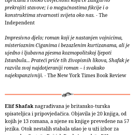
ispričana s toliko čovječnosti koja će zasigurno
prekrojiti stavove; i o mogućnostima fikcije i o
konstruktima stvarnosti svijeta oko nas.
- The
Independent
Impresivno djelo; roman koji je nastanjen vojnicima,
misterioznim Ciganima i bezazlenim kurtizanama, ali je
ujedno i ljubavna pjesma kozmopolitskoj ljepoti
Istanbula... Prateći priče tih živopisnih likova, Shafak je
razvila svoj najdotjeraniji roman – i svakako
najekspanzivniji.
- The New York Times Book Review
Elif Shafak
nagrađivana je britansko-turska
spisateljica i pripovjedačica. Objavila je 20 knjiga, od
kojih je 13 romana, a njene su knjige prevedene na 57
jezika. Otok nestalih stabala ušao je u uži izbor za