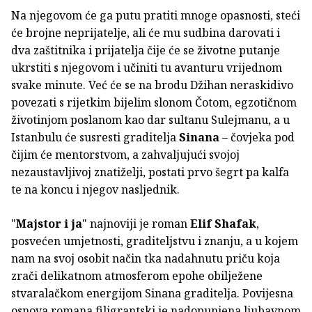
Na njegovom će ga putu pratiti mnoge opasnosti, steći
će brojne neprijatelje, ali će mu sudbina darovati i
dva zaštitnika i prijatelja čije će se životne putanje
ukrstiti s njegovom i učiniti tu avanturu vrijednom
svake minute. Već će se na brodu Džihan neraskidivo
povezati s rijetkim bijelim slonom Čotom, egzotičnom
životinjom poslanom kao dar sultanu Sulejmanu, a u
Istanbulu će susresti graditelja
Sinana
– čovjeka pod
čijim će mentorstvom, a zahvaljujući svojoj
nezaustavljivoj znatiželji, postati prvo šegrt pa kalfa
te na koncu i njegov nasljednik.
"
Majstor i ja
" najnoviji je roman
Elif Shafak
,
posvećen umjetnosti, graditeljstvu i znanju, a u kojem
nam na svoj osobit način tka nadahnutu priču koja
zrači delikatnom atmosferom epohe obilježene
stvaralačkom energijom Sinana graditelja. Povijesna
osnova romana filigrantski je nadopunjena ljubavnom