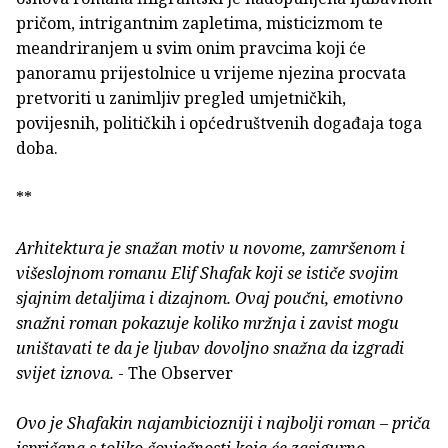
pričom, intrigantnim zapletima, misticizmom te
meandriranjem u svim onim pravcima koji će
panoramu prijestolnice u vrijeme njezina procvata
pretvoriti u zanimljiv pregled umjetničkih,
povijesnih, političkih i općedruštvenih događaja toga
doba.
**
Arhitektura je snažan motiv u novome, zamršenom i
višeslojnom romanu Elif Shafak koji se ističe svojim
sjajnim detaljima i dizajnom. Ovaj poučni, emotivno
snažni roman pokazuje koliko mržnja i zavist mogu
uništavati te da je ljubav dovoljno snažna da izgradi
svijet iznova.
- The Observer
Ovo je Shafakin najambiciozniji i najbolji roman – priča