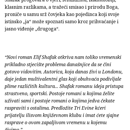
klasnim razlikama, a tražeći smisao i prirodu Boga,
proniče u samu srž čovjeka kao pojedinca koji svoje
istinsko „ja“ može spoznati samo kroz prihvaćanje i
jasno viđenje „drugoga“.
“Novi roman Elif Shafak otkriva nam toliko vremenski
prikladno stjecište problema današnjice da se čini
gotovo vidovitim. Autorica, koja danas živi u Londonu,
daje jedan multivalentni glas koji obuhvaća podivljale
plime različitih kultura... Shafak romanu ideja pristupa
strastveno, sportski. Postoje romani u kojima želite
uživati sami i postoje romani o kojima jedva čekate
raspraviti s ostalima. Predložite Tri Evine kćeri
prijatelju ilisvom književnom klubu i imat ćete sjajne
rasprave o ovom zapaljivom vremenu u kojemu
živimo.”