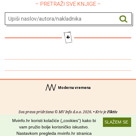
– PRETRAŽI SVE KNJIGE –
Moderna vremena
Sva prava pridržana © MV Info d.o.o. 2026. • Kriv je
Fiktiv
Mvinfo.hr koristi kolačiće („cookies“) kako bi
SLAŽEM SE
O nama
•
Pomoć
•
Uvjeti korištenja
•
RSS kanali
vam pružio bolje korisničko iskustvo.
Nastavkom pregleda mvinfo.hr stranica
Potraži nas na: