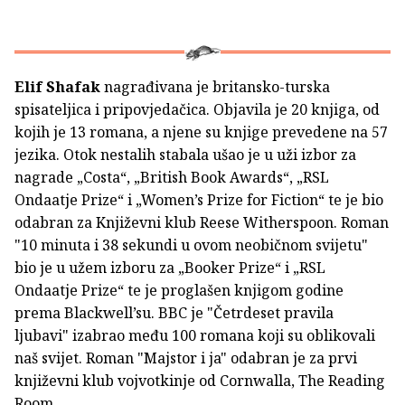
Elif Shafak
nagrađivana je britansko-turska
spisateljica i pripovjedačica. Objavila je 20 knjiga, od
kojih je 13 romana, a njene su knjige prevedene na 57
jezika. Otok nestalih stabala ušao je u uži izbor za
nagrade „Costa“, „British Book Awards“, „RSL
Ondaatje Prize“ i „Women’s Prize for Fiction“ te je bio
odabran za Književni klub Reese Witherspoon. Roman
"10 minuta i 38 sekundi u ovom neobičnom svijetu"
bio je u užem izboru za „Booker Prize“ i „RSL
Ondaatje Prize“ te je proglašen knjigom godine
prema Blackwell’su. BBC je "Četrdeset pravila
ljubavi" izabrao među 100 romana koji su oblikovali
naš svijet. Roman "Majstor i ja" odabran je za prvi
književni klub vojvotkinje od Cornwalla, The Reading
Room.