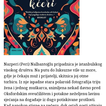
Nazperi (Peri) Nalbantoğlu pripadnica je istanbulskog
visokog društva. Na putu do luksuzne vile uz more,
gdje je čekaju muž i prijatelji, skitnica joj otme
torbicu. Iz nje ispadne stara polaroid-fotografija triju
žena i jednog muškarca, snimljena nekad davno pred
Oksfordskim sveučilištem i potakne neželjenu lavinu
sjećanja na događaje iz dugo potiskivane prošlosti.
Kad napokon stigne na večeru, dok ostali gosti uživaju