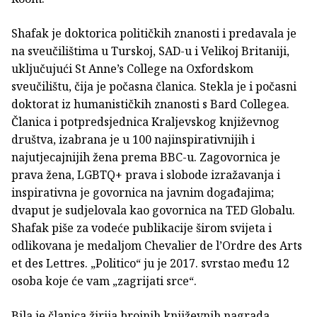
Shafak je doktorica političkih znanosti i predavala je
na sveučilištima u Turskoj, SAD-u i Velikoj Britaniji,
uključujući St Anne’s College na Oxfordskom
sveučilištu, čija je počasna članica. Stekla je i počasni
doktorat iz humanističkih znanosti s Bard Collegea.
Članica i potpredsjednica Kraljevskog književnog
društva, izabrana je u 100 najinspirativnijih i
najutjecajnijih žena prema BBC-u. Zagovornica je
prava žena, LGBTQ+ prava i slobode izražavanja i
inspirativna je govornica na javnim događajima;
dvaput je sudjelovala kao govornica na TED Globalu.
Shafak piše za vodeće publikacije širom svijeta i
odlikovana je medaljom Chevalier de l’Ordre des Arts
et des Lettres. „Politico“ ju je 2017. svrstao među 12
osoba koje će vam „zagrijati srce“.
Bila je članica žirija brojnih književnih nagrada,