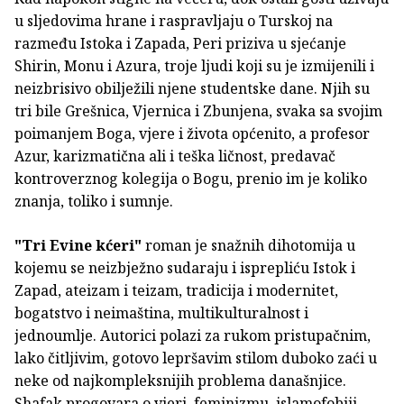
u sljedovima hrane i raspravljaju o Turskoj na
razmeđu Istoka i Zapada, Peri priziva u sjećanje
Shirin, Monu i Azura, troje ljudi koji su je izmijenili i
neizbrisivo obilježili njene studentske dane. Njih su
tri bile Grešnica, Vjernica i Zbunjena, svaka sa svojim
poimanjem Boga, vjere i života općenito, a profesor
Azur, karizmatična ali i teška ličnost, predavač
kontroverznog kolegija o Bogu, prenio im je koliko
znanja, toliko i sumnje.
"Tri Evine kćeri"
roman je snažnih dihotomija u
kojemu se neizbježno sudaraju i isprepliću Istok i
Zapad, ateizam i teizam, tradicija i modernitet,
bogatstvo i neimaština, multikulturalnost i
jednoumlje. Autorici polazi za rukom pristupačnim,
lako čitljivim, gotovo lepršavim stilom duboko zaći u
neke od najkompleksnijih problema današnjice.
Shafak progovara o vjeri, feminizmu, islamofobiji,