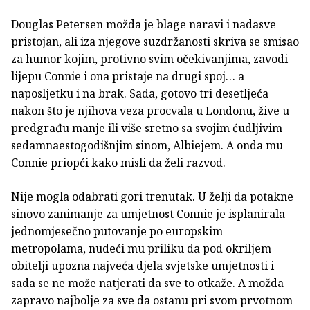
Douglas Petersen možda je blage naravi i nadasve
pristojan, ali iza njegove suzdržanosti skriva se smisao
za humor kojim, protivno svim očekivanjima, zavodi
lijepu Connie i ona pristaje na drugi spoj… a
naposljetku i na brak. Sada, gotovo tri desetljeća
nakon što je njihova veza procvala u Londonu, žive u
predgrađu manje ili više sretno sa svojim ćudljivim
sedamnaestogodišnjim sinom, Albiejem. A onda mu
Connie priopći kako misli da želi razvod.
Nije mogla odabrati gori trenutak. U želji da potakne
sinovo zanimanje za umjetnost Connie je isplanirala
jednomjesečno putovanje po europskim
metropolama, nudeći mu priliku da pod okriljem
obitelji upozna najveća djela svjetske umjetnosti i
sada se ne može natjerati da sve to otkaže. A možda
zapravo najbolje za sve da ostanu pri svom prvotnom