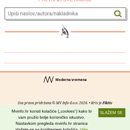
Moderna vremena
Sva prava pridržana © MV Info d.o.o. 2026. • Kriv je
Fiktiv
Mvinfo.hr koristi kolačiće („cookies“) kako bi
SLAŽEM SE
O nama
•
Pomoć
•
Uvjeti korištenja
•
RSS kanali
vam pružio bolje korisničko iskustvo.
Nastavkom pregleda mvinfo.hr stranica
Potraži nas na:
slažete se sa korištenjem kolačića.
Više