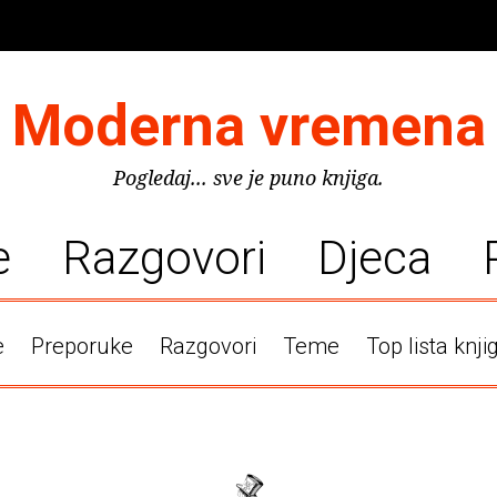
Moderna vremena
Pogledaj... sve je puno knjiga.
e
Razgovori
Djeca
e
Preporuke
Razgovori
Teme
Top lista knji