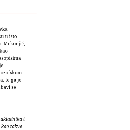
avka
u u isto
r Mrkonjić,
 kao
časopisima
je
ilozofskom
, te ga je
 bavi se
nakladnika i
e kao takve