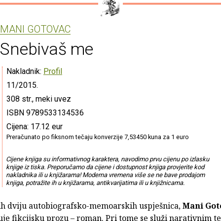
MANI GOTOVAC
Snebivaš me
Nakladnik:
Profil
11/2015.
308 str., meki uvez
ISBN 9789533134536
Cijena: 17.12 eur
Preračunato po fiksnom tečaju konverzije 7,53450 kuna za 1 euro
Cijene knjiga su informativnog karaktera, navodimo prvu cijenu po izlasku
knjige iz tiska. Preporučamo da cijene i dostupnost knjiga provjerite kod
nakladnika ili u knjižarama! Moderna vremena više se ne bave prodajom
knjiga, potražite ih u knjižarama, antikvarijatima ili u knjižnicama.
h dviju autobiografsko-memoarskih uspješnica,
Mani Got
uje fikcijsku prozu – roman. Pri tome se služi narativnim 