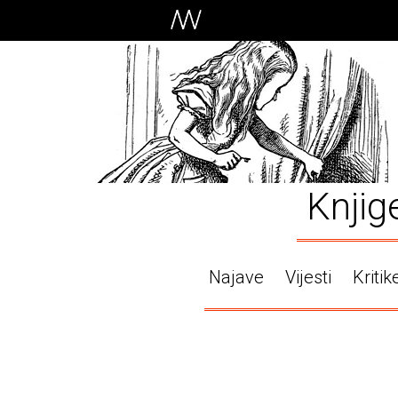
Knjig
Najave
Vijesti
Kritik