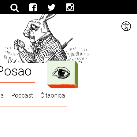
Posao
ga
Podcast
Čitaonica