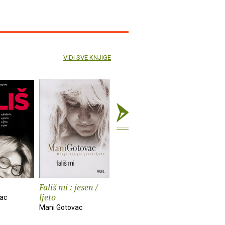
VIDI SVE KNJIGE
Fališ mi : jesen /
Fališ mi
ljeto
ac
Mani Gotovac
Mani Gotovac