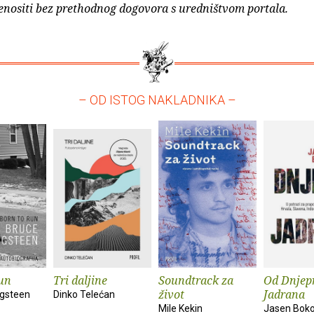
enositi bez prethodnog dogovora s uredništvom portala.
– OD ISTOG NAKLADNIKA –
un
Tri daljine
Soundtrack za
Od Dnjep
život
Jadrana
ngsteen
Dinko Telećan
Mile Kekin
Jasen Bok