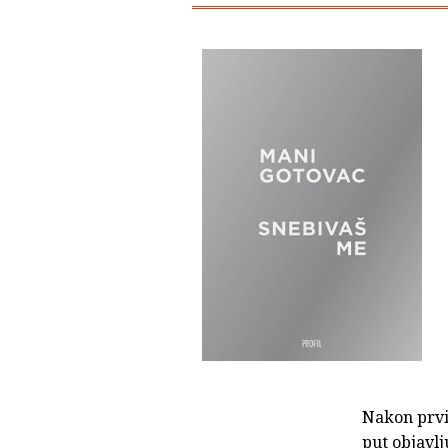
Nakon prvi
put objavlj