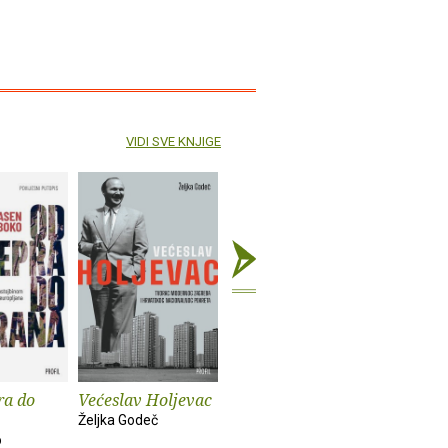
VIDI SVE KNJIGE
ra do
Većeslav Holjevac
Tom Lake
Mrzim / 
knjige
Željka Godeč
Ann Patchett
o
Mariajo Ilu