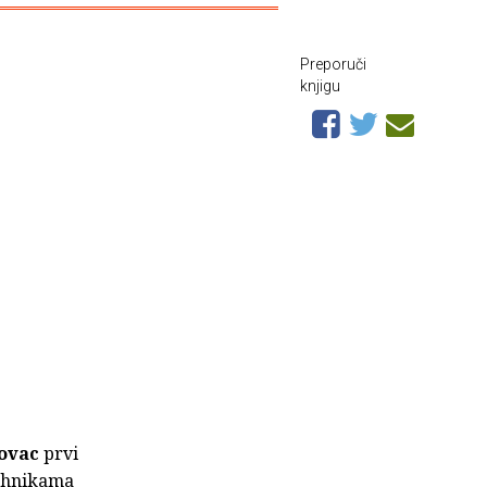
Preporuči
knjigu
ovac
prvi
tehnikama