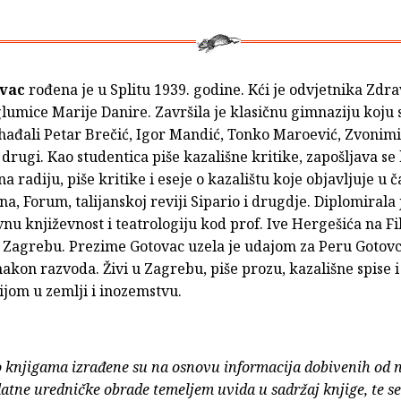
vac
rođena je u Splitu 1939. godine. Kći je odvjetnika Zdr
glumice Marije Danire. Završila je klasičnu gimnaziju koju s
hađali Petar Brečić, Igor Mandić, Tonko Maroević, Zvonimi
i drugi. Kao studentica piše kazališne kritike, zapošljava se
a radiju, piše kritike i eseje o kazalištu koje objavljuje u 
na, Forum, talijanskoj reviji Sipario i drugdje. Diplomirala 
u književnost i teatrologiju kod prof. Ive Hergešića na F
 Zagrebu. Prezime Gotovac uzela je udajom za Peru Gotovca
nakon razvoda. Živi u Zagrebu, piše prozu, kazališne spise i
jom u zemlji i inozemstvu.
o knjigama izrađene su na osnovu informacija dobivenih od 
atne uredničke obrade temeljem uvida u sadržaj knjige, te s