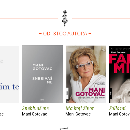
– OD ISTOG AUTORA –
Snebivaš me
Ma koji život
Fališ mi
ac
Mani Gotovac
Mani Gotovac
Mani Gotov