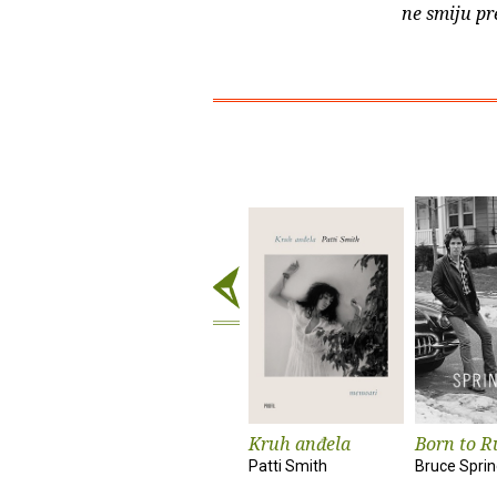
ne smiju pr
Kruh anđela
Born to R
Patti Smith
Bruce Spri