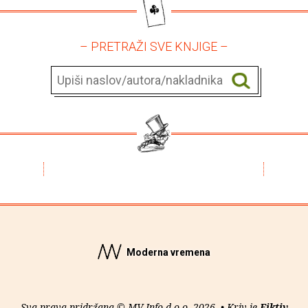
– PRETRAŽI SVE KNJIGE –
Moderna vremena
Sva prava pridržana © MV Info d.o.o. 2026. • Kriv je
Fiktiv