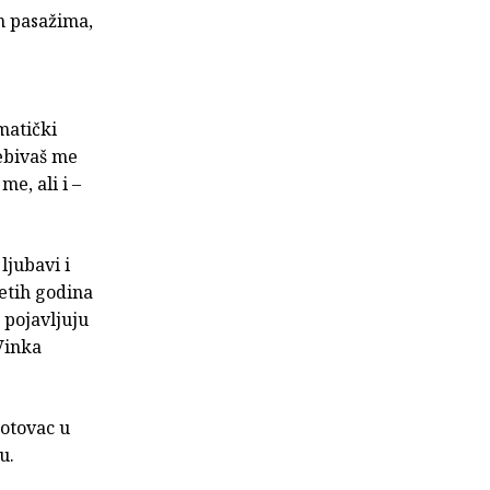
m pasažima,
matički
nebivaš me
e, ali i –
ljubavi i
etih godina
 pojavljuju
Vinka
Gotovac u
u.