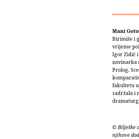
Mani Goto
Birimiše i 
vrijeme po
Igor Zidić 
novinarka n
Prolog, Sce
komparativn
fakultetu u
zadržala i 
dramaturgi
© Bilješke 
njihove dod