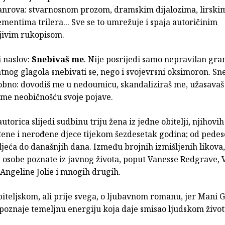
 žanrova: stvarnosnom prozom, dramskim dijalozima, lirski
mentima trilera... Sve se to umrežuje i spaja autoričinim
jivim rukopisom.
 naslov:
Snebivaš me
. Nije posrijedi samo nepravilan gra
tnog glagola snebivati se, nego i svojevrsni oksimoron. S
obno: dovodiš me u nedoumicu, skandaliziraš me, užasavaš m
 me neobičnošću svoje pojave.
torica slijedi sudbinu triju žena iz jedne obitelji, njihovih 
đene i nerođene djece tijekom šezdesetak godina; od pedes
ljeća do današnjih dana. Između brojnih izmišljenih likova,
e osobe poznate iz javnog života, poput Vanesse Redgrave, 
 Angeline Jolie i mnogih drugih.
obiteljskom, ali prije svega, o ljubavnom romanu, jer Mani 
poznaje temeljnu energiju koja daje smisao ljudskom život