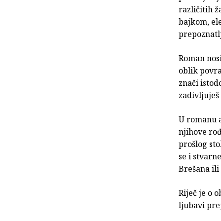
različitih
bajkom, ele
prepoznatl
Roman nosi
oblik povra
znači istod
zadivljuješ
U romanu au
njihove ro
prošlog sto
se i stvarn
Brešana ili
Riječ je o 
ljubavi pre