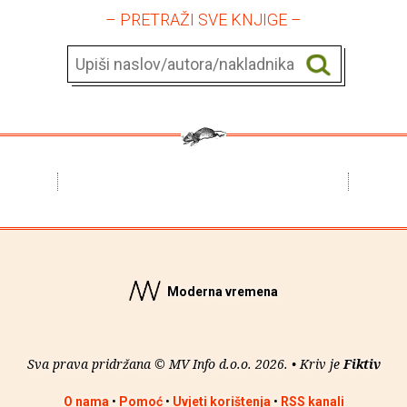
– PRETRAŽI SVE KNJIGE –
Moderna vremena
Sva prava pridržana © MV Info d.o.o. 2026. • Kriv je
Fiktiv
O nama
•
Pomoć
•
Uvjeti korištenja
•
RSS kanali