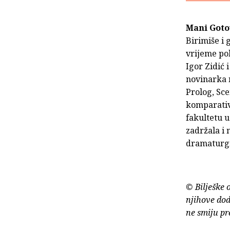
Mani Goto
Birimiše i 
vrijeme po
Igor Zidić 
novinarka n
Prolog, Sce
komparativn
fakultetu u
zadržala i 
dramaturgi
© Bilješke 
njihove dod
ne smiju pr