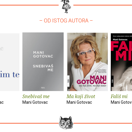
– OD ISTOG AUTORA –
Snebivaš me
Ma koji život
Fališ mi
ac
Mani Gotovac
Mani Gotovac
Mani Gotov