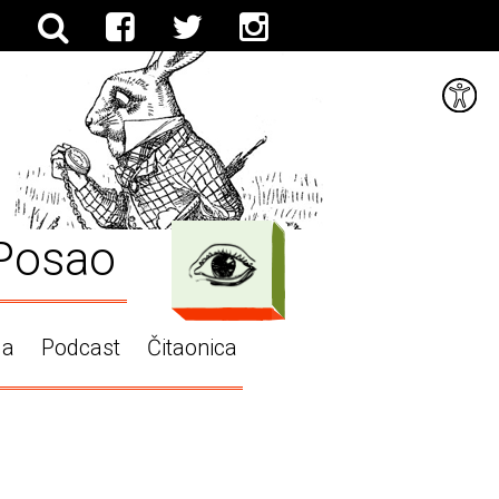
Posao
ga
Podcast
Čitaonica