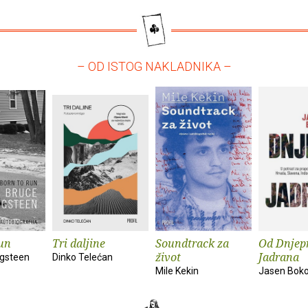
– OD ISTOG NAKLADNIKA –
un
Tri daljine
Soundtrack za
Od Dnjep
život
Jadrana
ngsteen
Dinko Telećan
Mile Kekin
Jasen Bok