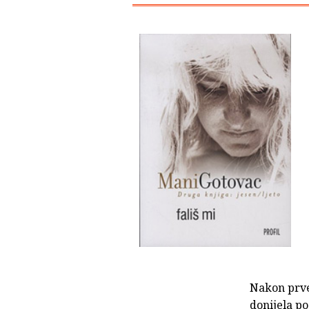
Nakon prve
donijela po