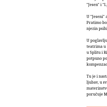
"Jesen" i "L
U "Jeseni" 
Pratimo bol
njezin psih
U poglavlju
teatrima u 
u Splitu i R
potpuno po
kompenzaci
Tu je i nas
ljubav, u 
materinstvo
poručuje M