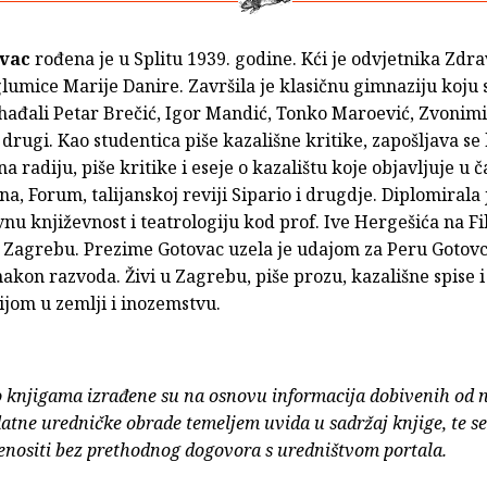
vac
rođena je u Splitu 1939. godine. Kći je odvjetnika Zdr
glumice Marije Danire. Završila je klasičnu gimnaziju koju s
hađali Petar Brečić, Igor Mandić, Tonko Maroević, Zvonimi
i drugi. Kao studentica piše kazališne kritike, zapošljava se
a radiju, piše kritike i eseje o kazalištu koje objavljuje u 
na, Forum, talijanskoj reviji Sipario i drugdje. Diplomirala 
u književnost i teatrologiju kod prof. Ive Hergešića na F
 Zagrebu. Prezime Gotovac uzela je udajom za Peru Gotovca
nakon razvoda. Živi u Zagrebu, piše prozu, kazališne spise i
jom u zemlji i inozemstvu.
o knjigama izrađene su na osnovu informacija dobivenih od 
atne uredničke obrade temeljem uvida u sadržaj knjige, te s
enositi bez prethodnog dogovora s uredništvom portala.