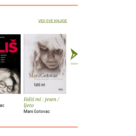
VIDI SVE KNJIGE
Fališ mi : jesen /
Fališ mi
ljeto
ac
Mani Gotovac
Mani Gotovac