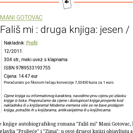
MANI GOTOVAC
Fališ mi : druga knjiga: jesen / 
Nakladnik:
Profil
12/2011.
304 str., meki uvez s klapnama
ISBN 9789533193755
Cijena: 14.47 eur
Preračunato po fiksnom tečaju konverzije 7,53450 kuna za 1 euro
Cijene knjiga su informativnog karaktera, navodimo prvu cijenu po izlasku
knjige iz tiska. Preporučamo da cijene i dostupnost knjiga provjerite kod
nakladnika ili u knjižarama! Moderna vremena više se ne bave prodajom
knjiga, potražite ih u knjižarama, antikvarijatima ili u knjižnicama.
 knjige autobiografskog romana "Fališ mi" Mani Gotovac, 
glavlja "Proljeće" i "Zima": u ovoj drugoj knjizi objavljuju 