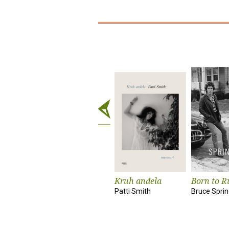
Kruh anđela
Born to R
Patti Smith
Bruce Spri