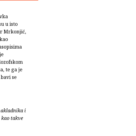
avka
u u isto
r Mrkonjić,
 kao
časopisima
je
ilozofskom
, te ga je
 bavi se
nakladnika i
e kao takve