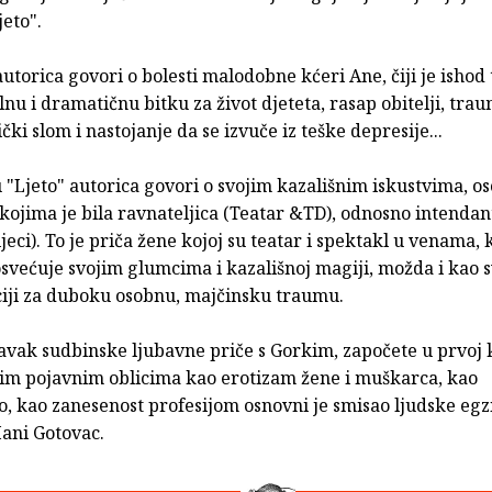
jeto".
autorica govori o bolesti malodobne kćeri Ane, čiji je ishod
nu i dramatičnu bitku za život djeteta, rasap obitelji, tra
ički slom i nastojanje da se izvuče iz teške depresije...
 "Ljeto" autorica govori o svojim kazališnim iskustvima, os
kojima je bila ravnateljica (Teatar &TD), odnosno intenda
ijeci). To je priča žene kojoj su teatar i spektakl u venama, 
svećuje svojim glumcima i kazališnoj magiji, možda i kao 
ji za duboku osobnu, majčinsku traumu.
tavak sudbinske ljubavne priče s Gorkim, započete u prvoj k
svim pojavnim oblicima kao erotizam žene i muškarca, kao
, kao zanesenost profesijom osnovni je smisao ljudske egzi
ani Gotovac.