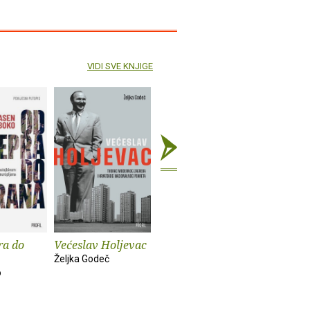
VIDI SVE KNJIGE
ra do
Većeslav Holjevac
Tom Lake
Mrzim / 
knjige
Željka Godeč
Ann Patchett
o
Mariajo Ilu