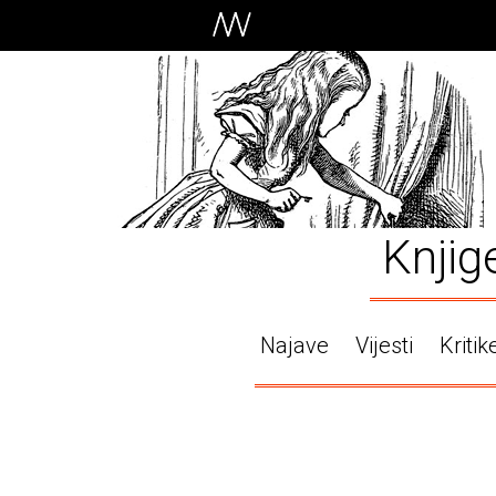
Knjig
Najave
Vijesti
Kritik