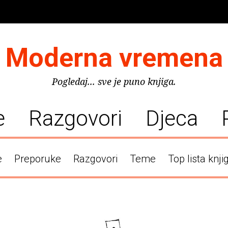
Moderna vremena
Pogledaj... sve je puno knjiga.
e
Razgovori
Djeca
e
Preporuke
Razgovori
Teme
Top lista knji