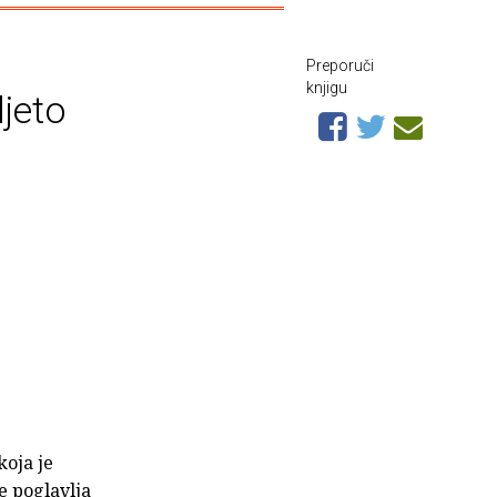
Preporuči
knjigu
ljeto
koja je
se poglavlja