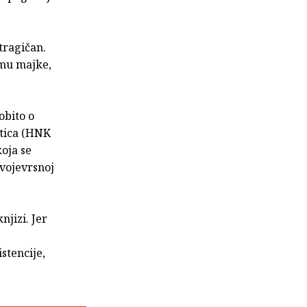
 tragičan.
umu majke,
obito o
ntica (HNK
koja se
svojevrsnoj
njizi. Jer
stencije,