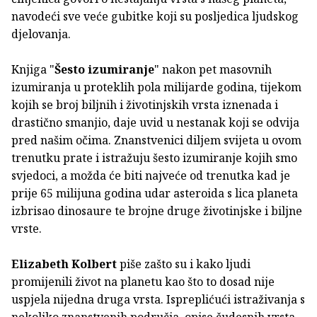
navodeći sve veće gubitke koji su posljedica ljudskog
djelovanja.
Knjiga "
Šesto izumiranje
" nakon pet masovnih
izumiranja u proteklih pola milijarde godina, tijekom
kojih se broj biljnih i životinjskih vrsta iznenada i
drastično smanjio, daje uvid u nestanak koji se odvija
pred našim očima. Znanstvenici diljem svijeta u ovom
trenutku prate i istražuju šesto izumiranje kojih smo
svjedoci, a možda će biti najveće od trenutka kad je
prije 65 milijuna godina udar asteroida s lica planeta
izbrisao dinosaure te brojne druge životinjske i biljne
vrste.
Elizabeth Kolbert
piše zašto su i kako ljudi
promijenili život na planetu kao što to dosad nije
uspjela nijedna druga vrsta. Ispreplićući istraživanja s
nekoliko znanstvenih područja, opise čudesnih vrsta