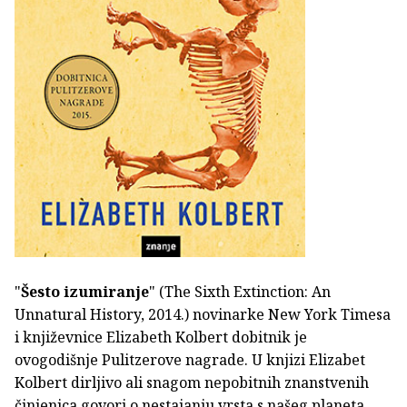
"
Šesto izumiranje
" (The Sixth Extinction: An
Unnatural History, 2014.) novinarke New York Timesa
i književnice Elizabeth Kolbert dobitnik je
ovogodišnje Pulitzerove nagrade. U knjizi Elizabet
Kolbert dirljivo ali snagom nepobitnih znanstvenih
činjenica govori o nestajanju vrsta s našeg planeta,