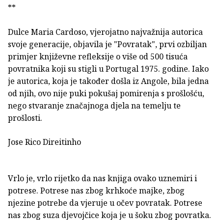
**
Dulce Maria Cardoso, vjerojatno najvažnija autorica
svoje generacije, objavila je "Povratak", prvi ozbiljan
primjer književne refleksije o više od 500 tisuća
povratnika koji su stigli u Portugal 1975. godine. Iako
je autorica, koja je također došla iz Angole, bila jedna
od njih, ovo nije puki pokušaj pomirenja s prošlošću,
nego stvaranje značajnoga djela na temelju te
prošlosti.
Jose Rico Direitinho
Vrlo je, vrlo rijetko da nas knjiga ovako uznemiri i
potrese. Potrese nas zbog krhkoće majke, zbog
njezine potrebe da vjeruje u očev povratak. Potrese
nas zbog suza djevojčice koja je u šoku zbog povratka.