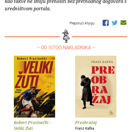
kao takve ne smiju prenositi bez prethodnog dogovora s
uredništvom portala.
Preporuči knjigu
– OD ISTOG NAKLADNIKA –
Robert Prosinečki –
Preobražaj
Veliki Žuti
Franz Kafka