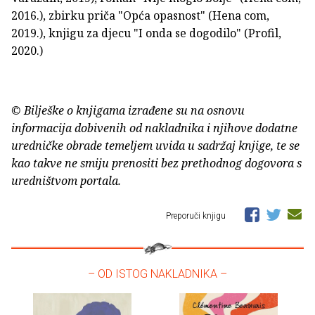
2016.), zbirku priča "Opća opasnost" (Hena com,
2019.), knjigu za djecu "I onda se dogodilo" (Profil,
2020.)
© Bilješke o knjigama izrađene su na osnovu
informacija dobivenih od nakladnika i njihove dodatne
uredničke obrade temeljem uvida u sadržaj knjige, te se
kao takve ne smiju prenositi bez prethodnog dogovora s
uredništvom portala.
Preporuči knjigu
– OD ISTOG NAKLADNIKA –