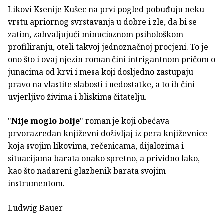
Likovi Ksenije Kušec na prvi pogled pobuđuju neku
vrstu apriornog svrstavanja u dobre i zle, da bi se
zatim, zahvaljujući minucioznom psihološkom
profiliranju, oteli takvoj jednoznačnoj procjeni. To je
ono što i ovaj njezin roman čini intrigantnom pričom o
junacima od krvi i mesa koji dosljedno zastupaju
pravo na vlastite slabosti i nedostatke, a to ih čini
uvjerljivo živima i bliskima čitatelju.
"
Nije moglo bolje
" roman je koji obećava
prvorazredan književni doživljaj iz pera književnice
koja svojim likovima, rečenicama, dijalozima i
situacijama barata onako spretno, a prividno lako,
kao što nadareni glazbenik barata svojim
instrumentom.
Ludwig Bauer