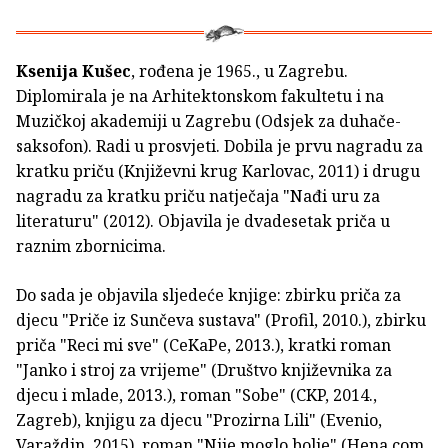
Ksenija Kušec
, rođena je 1965., u Zagrebu.
Diplomirala je na Arhitektonskom fakultetu i na
Muzičkoj akademiji u Zagrebu (Odsjek za duhače-
saksofon). Radi u prosvjeti. Dobila je prvu nagradu za
kratku priču (Književni krug Karlovac, 2011) i drugu
nagradu za kratku priču natječaja "Nađi uru za
literaturu" (2012). Objavila je dvadesetak priča u
raznim zbornicima.
Do sada je objavila sljedeće knjige: zbirku priča za
djecu "Priče iz Sunčeva sustava" (Profil, 2010.), zbirku
priča "Reci mi sve" (CeKaPe, 2013.), kratki roman
"Janko i stroj za vrijeme" (Društvo književnika za
djecu i mlade, 2013.), roman "Sobe" (CKP, 2014.,
Zagreb), knjigu za djecu "Prozirna Lili" (Evenio,
Varaždin, 2015), roman "Nije moglo bolje" (Hena com,