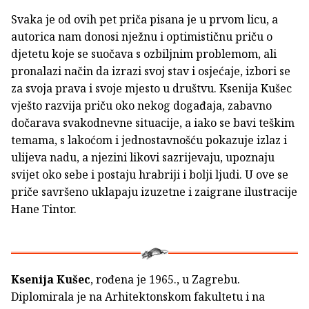
Svaka je od ovih pet priča pisana je u prvom licu, a
autorica nam donosi nježnu i optimističnu priču o
djetetu koje se suočava s ozbiljnim problemom, ali
pronalazi način da izrazi svoj stav i osjećaje, izbori se
za svoja prava i svoje mjesto u društvu. Ksenija Kušec
vješto razvija priču oko nekog događaja, zabavno
dočarava svakodnevne situacije, a iako se bavi teškim
temama, s lakoćom i jednostavnošću pokazuje izlaz i
ulijeva nadu, a njezini likovi sazrijevaju, upoznaju
svijet oko sebe i postaju hrabriji i bolji ljudi. U ove se
priče savršeno uklapaju izuzetne i zaigrane ilustracije
Hane Tintor.
Ksenija Kušec
, rođena je 1965., u Zagrebu.
Diplomirala je na Arhitektonskom fakultetu i na