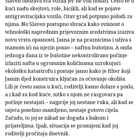
Slaven obožava sva vozila jer ne voli hodati. Često se u
kući nađu skejtovi, role, bicikli, ali kad se pojave
antigravitacijska vozila, čitav grad potpuno poludi za
njima. No Slaven postupno shvaća kako ovisnost o
tehnološki naprednim prijevoznim sredstvima izaziva
novu vrstu opasnosti. Jasna je na praznicima i uživa s
mamom ići na njezin posao – naftnu bušotinu. A onda
jednoga dana iz te bušotine nekontrolirano počinje
izlaziti nafta u ogromnim količinama uzrokujući
ekološku katastrofu i postaje jasno kako je filter koji
Jasnin djed konstruira ključan za očuvanje okoliša.
Lili je često sama u kući, roditelji kasno dolaze s posla,
a i kad su kod kuće, nitko s njom ne razgovara pa
počinje nestajati – najprije joj nestane ruka, ali kad se
osjeća posebno osamljeno, nestaje gotovo cijela.
Začudo, to joj se nikad ne događa s bakom i
prijateljima. Ipak, situacija se promijeni kad joj
roditelji pročitaju dnevnik.