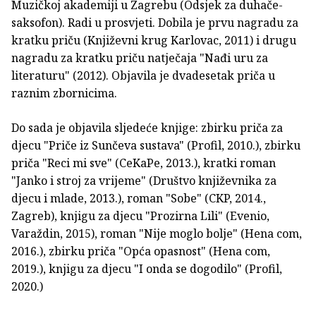
Muzičkoj akademiji u Zagrebu (Odsjek za duhače-
saksofon). Radi u prosvjeti. Dobila je prvu nagradu za
kratku priču (Književni krug Karlovac, 2011) i drugu
nagradu za kratku priču natječaja "Nađi uru za
literaturu" (2012). Objavila je dvadesetak priča u
raznim zbornicima.
Do sada je objavila sljedeće knjige: zbirku priča za
djecu "Priče iz Sunčeva sustava" (Profil, 2010.), zbirku
priča "Reci mi sve" (CeKaPe, 2013.), kratki roman
"Janko i stroj za vrijeme" (Društvo književnika za
djecu i mlade, 2013.), roman "Sobe" (CKP, 2014.,
Zagreb), knjigu za djecu "Prozirna Lili" (Evenio,
Varaždin, 2015), roman "Nije moglo bolje" (Hena com,
2016.), zbirku priča "Opća opasnost" (Hena com,
2019.), knjigu za djecu "I onda se dogodilo" (Profil,
2020.)