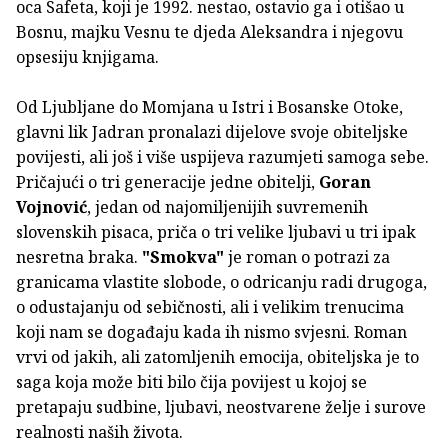
oca Safeta, koji je 1992. nestao, ostavio ga i otišao u
Bosnu, majku Vesnu te djeda Aleksandra i njegovu
opsesiju knjigama.
Od Ljubljane do Momjana u Istri i Bosanske Otoke,
glavni lik Jadran pronalazi dijelove svoje obiteljske
povijesti, ali još i više uspijeva razumjeti samoga sebe.
Pričajući o tri generacije jedne obitelji,
Goran
Vojnović
, jedan od najomiljenijih suvremenih
slovenskih pisaca, priča o tri velike ljubavi u tri ipak
nesretna braka.
"Smokva"
je roman o potrazi za
granicama vlastite slobode, o odricanju radi drugoga,
o odustajanju od sebičnosti, ali i velikim trenucima
koji nam se događaju kada ih nismo svjesni. Roman
vrvi od jakih, ali zatomljenih emocija, obiteljska je to
saga koja može biti bilo čija povijest u kojoj se
pretapaju sudbine, ljubavi, neostvarene želje i surove
realnosti naših života.