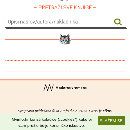
– PRETRAŽI SVE KNJIGE –
Moderna vremena
Sva prava pridržana © MV Info d.o.o. 2026. • Kriv je
Fiktiv
Mvinfo.hr koristi kolačiće („cookies“) kako bi
SLAŽEM SE
O nama
•
Pomoć
•
Uvjeti korištenja
•
RSS kanali
vam pružio bolje korisničko iskustvo.