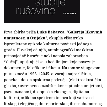
Prva zbirka priča
Luke Bekavca
, "
Galerija likovnih
umjetnosti u Osijeku
", okuplja višestruko
isprepletene epizode kulturne povijesti jednoga
grada. U svakoj od njih, autobiografski maskiran
pripovjedač istražuje neki napola zaboravljen
“slučaj”, upuštajući se u hod linijom koja povezuje
dokumente, falsifikate i fikciju. Na tom se vijugavom
putu između 1958. i 2045. otvaraju najrazličitija,
ponekad doista opskurna područja (elektroakustička
glazba, suvremeno kazalište, konceptualna umjetnost,
pseudoznanost, distopijska ekologija, digitalna
kultura), oslikana spektrom tonova koji varira od
lirskog i elegičnog do reporterskog ili crnohumornog.