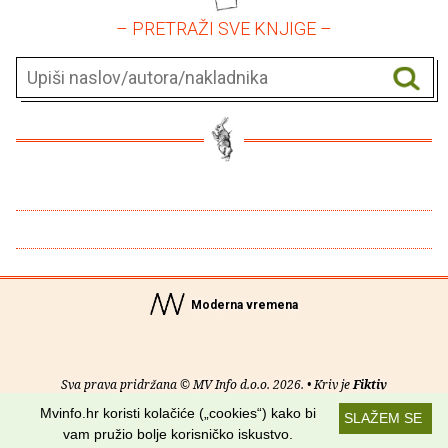
– PRETRAŽI SVE KNJIGE –
Moderna vremena
Sva prava pridržana © MV Info d.o.o. 2026. • Kriv je
Fiktiv
Mvinfo.hr koristi kolačiće („cookies“) kako bi
SLAŽEM SE
O nama
•
Pomoć
•
Uvjeti korištenja
•
RSS kanali
vam pružio bolje korisničko iskustvo.