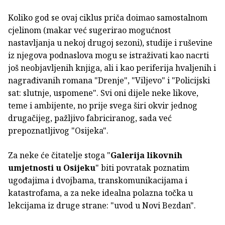
Koliko god se ovaj ciklus priča doimao samostalnom
cjelinom (makar već sugerirao mogućnost
nastavljanja u nekoj drugoj sezoni), studije i ruševine
iz njegova podnaslova mogu se istraživati kao nacrti
još neobjavljenih knjiga, ali i kao periferija hvaljenih i
nagrađivanih romana "Drenje", "Viljevo" i "Policijski
sat: slutnje, uspomene". Svi oni dijele neke likove,
teme i ambijente, no prije svega širi okvir jednog
drugačijeg, pažljivo fabriciranog, sada već
prepoznatljivog "Osijeka".
Za neke će čitatelje stoga "
Galerija likovnih
umjetnosti u Osijeku
" biti povratak poznatim
ugođajima i dvojbama, transkomunikacijama i
katastrofama, a za neke idealna polazna točka u
lekcijama iz druge strane: "uvod u Novi Bezdan".