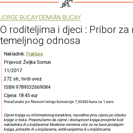
JORGE BUCAY
DEMIÁN BUCAY
O roditeljima i djeci : Pribor za
temeljnog odnosa
Nakladnik:
Fraktura
Prijevod: Željka Somun
11/2017.
272 str., tvrdi uvez
ISBN 9789532669084
Cijena: 18.45 eur
Preračunato po fiksnom tečaju konverzije 7,53450 kuna za 1 euro
Cijene knjiga su informativnog karaktera, navodimo prvu cijenu po izlasku
knjige iz tiska. Preporučamo da cijene i dostupnost knjiga provjerite kod
nakladnika ili u knjižarama! Moderna vremena više se ne bave prodajom
knjiga, potražite ih u knjižarama, antikvarijatima ili u knjižnicama.