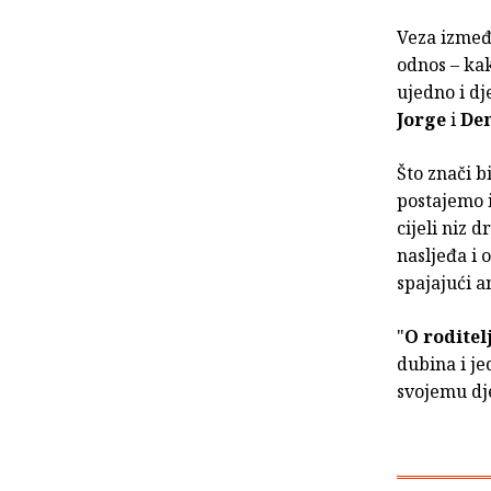
Veza između
odnos – kak
ujedno i dj
Jorge
i
De
Što znači b
postajemo i
cijeli niz 
nasljeđa i 
spajajući a
"
O roditel
dubina i j
svojemu dje