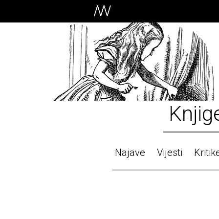
Knjig
Najave
Vijesti
Kritik