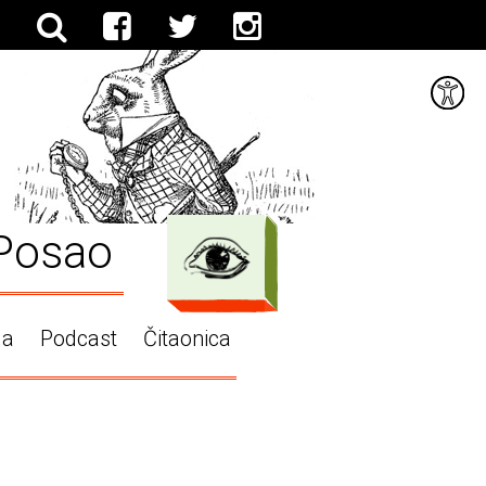
Posao
ga
Podcast
Čitaonica