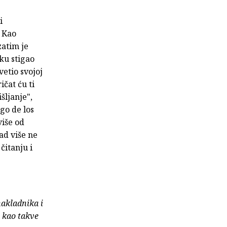
i
. Kao
zatim je
ku stigao
vetio svojoj
ičat ću ti
šljanje",
go de los
više od
ad više ne
čitanju i
nakladnika i
e kao takve