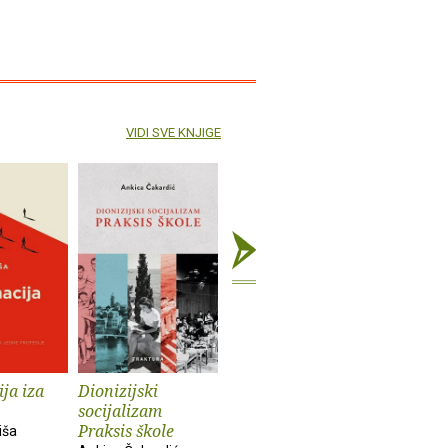
VIDI SVE KNJIGE
ja iza
Dionizijski
Grga Novak : Život
Anatomij
socijalizam
i djela
imperiju
Praksis škole
iša
Slobodan Prosperov
Davor Beg