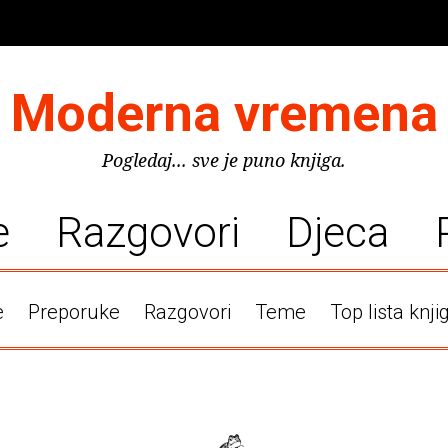
Moderna vremena
Pogledaj... sve je puno knjiga.
e
Razgovori
Djeca
e
Preporuke
Razgovori
Teme
Top lista knji