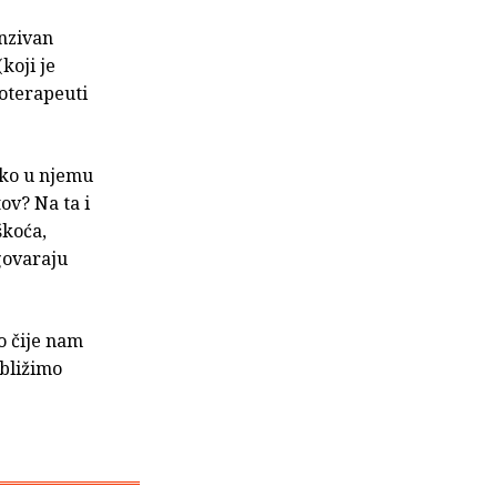
enzivan
koji je
hoterapeuti
kako u njemu
ov? Na ta i
škoća,
dgovaraju
lo čije nam
ibližimo