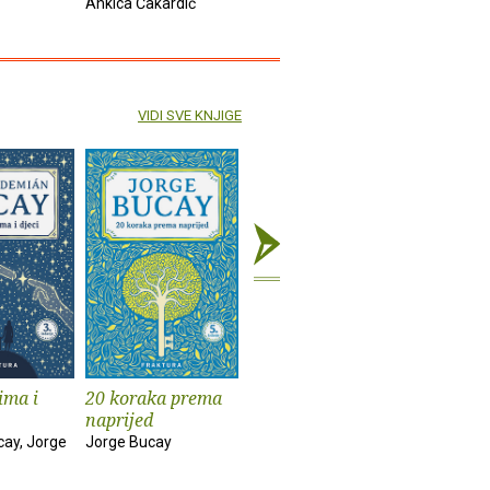
Ankica Čakardić
Novak
VIDI SVE KNJIGE
ima i
20 koraka prema
Okovani slon
Želim
naprijed
Jorge Bucay
Jorge Buc
ay, Jorge
Jorge Bucay