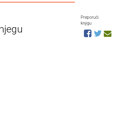
Preporuči
knjigu
 njegu