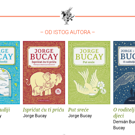
– OD ISTOG AUTORA –
udiji
Ispričat ću ti priču
Put sreće
O roditelj
djeci
y
Jorge Bucay
Jorge Bucay
Demián Buc
Bucay