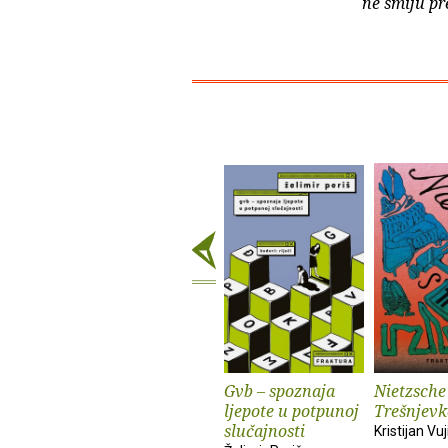
ne smiju pr
Gvb – spoznaja
Nietzsche
ljepote u potpunoj
Trešnjevk
slučajnosti
Kristijan Vuj