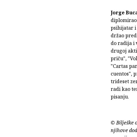
Jorge Buc
diplomirao 
psihijatar 
držao preda
do radija i
drugoj akti
priču", "Vo
"Cartas par
cuentos", p
trideset ze
radi kao te
pisanju.
© Bilješke 
njihove dod