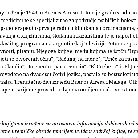
ay
rođen je 1949. u Buenos Airesu. U tom je gradu studirao 
medicinu te se specijalizirao za područje psihičkih bolesti
i psihoterapeut isprva je radio u klinikama i ordinacijama, 
vanja u knjižnicama, školama i kazalištima te je naposljet
 vlastitog programa na argentinskoj televiziji. Potom se pos
vnosti, pisanju. Njegove knjige, među kojima se ističu "Ispr
ljeti se otvorenih očiju", "Računaj na mene", "Priče za razmi
a Claudia", "Recuentos para Demián", "El Cochero" i "El Jue
revedene na dvadeset četiri jezika, postale su bestseleri u 
malja. Trenutačno živi između Buenos Airesa i Malage. Otk
rapeut, vrijeme provodi u dvjema omiljenim aktivnostima: 
o knjigama izrađene su na osnovu informacija dobivenih od 
atne uredničke obrade temeljem uvida u sadržaj knjige, te s