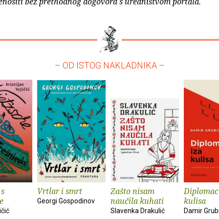
enositi bez prethodnog dogovora s uredništvom portala.
– OD ISTOG NAKLADNIKA –
 s
Vrtlar i smrt
Zašto nisam
Diplomaci
e
naučila kuhati
kulisa
Georgi Gospodinov
ičić
Slavenka Drakulić
Damir Grub