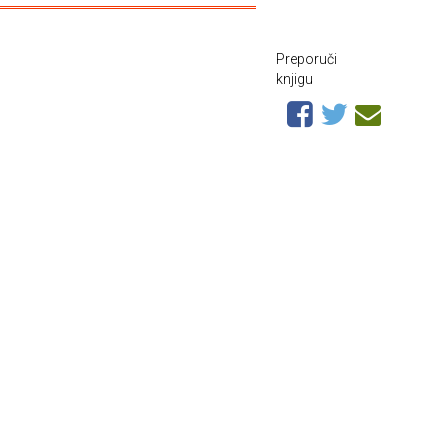
Preporuči
knjigu