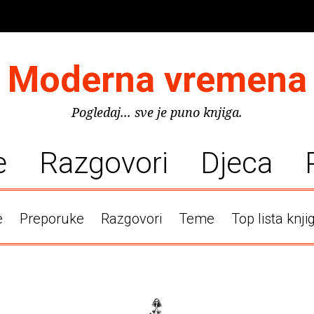
Moderna vremena
Pogledaj... sve je puno knjiga.
e
Razgovori
Djeca
e
Preporuke
Razgovori
Teme
Top lista knji