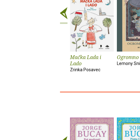
Mačka Lada i
Ogromno 
Lado
Lemony Sni
Zrinka Posavec