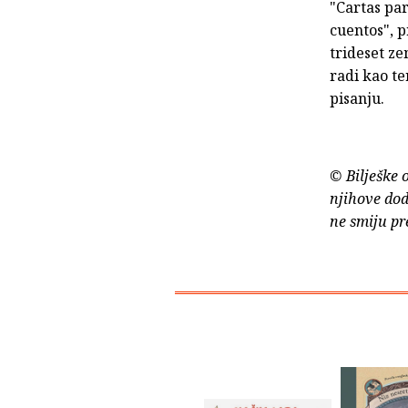
"Cartas par
cuentos", p
trideset ze
radi kao te
pisanju.
© Bilješke 
njihove dod
ne smiju pr