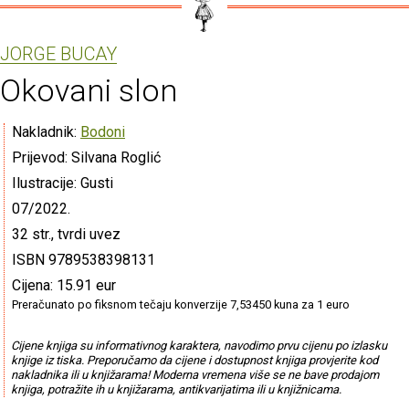
JORGE BUCAY
Okovani slon
Nakladnik:
Bodoni
Prijevod: Silvana Roglić
Ilustracije: Gusti
07/2022.
32 str., tvrdi uvez
ISBN 9789538398131
Cijena: 15.91 eur
Preračunato po fiksnom tečaju konverzije 7,53450 kuna za 1 euro
Cijene knjiga su informativnog karaktera, navodimo prvu cijenu po izlasku
knjige iz tiska. Preporučamo da cijene i dostupnost knjiga provjerite kod
nakladnika ili u knjižarama! Moderna vremena više se ne bave prodajom
knjiga, potražite ih u knjižarama, antikvarijatima ili u knjižnicama.