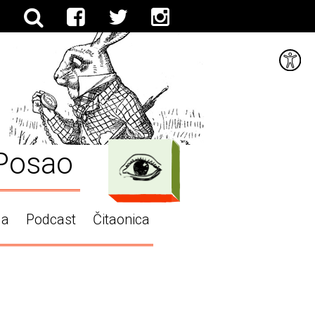
Posao
ga
Podcast
Čitaonica