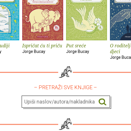
udiji
Ispričat ću ti priču
Put sreće
O roditelj
djeci
y
Jorge Bucay
Jorge Bucay
Jorge Buca
– PRETRAŽI SVE KNJIGE –