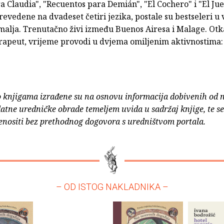
a Claudia", "Recuentos para Demián", "El Cochero" i "El Jue
revedene na dvadeset četiri jezika, postale su bestseleri u 
malja. Trenutačno živi između Buenos Airesa i Malage. Otk
rapeut, vrijeme provodi u dvjema omiljenim aktivnostima: 
o knjigama izrađene su na osnovu informacija dobivenih od 
atne uredničke obrade temeljem uvida u sadržaj knjige, te s
enositi bez prethodnog dogovora s uredništvom portala.
– OD ISTOG NAKLADNIKA –