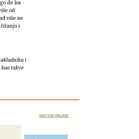
go de los
više od
ad više ne
čitanju i
nakladnika i
e kao takve
VIDI SVE KNJIGE