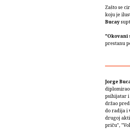
Zašto se ci
koju je ilu
Bucay
supt
"Okovani 
prestanu p
Jorge Buc
diplomirao 
psihijatar 
držao preda
do radija i
drugoj akti
priču", "Vo