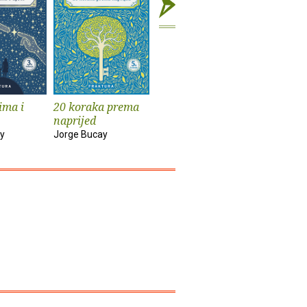
ima i
20 koraka prema
Okovani slon
Želim
naprijed
Jorge Bucay
Jorge Buc
y
Jorge Bucay