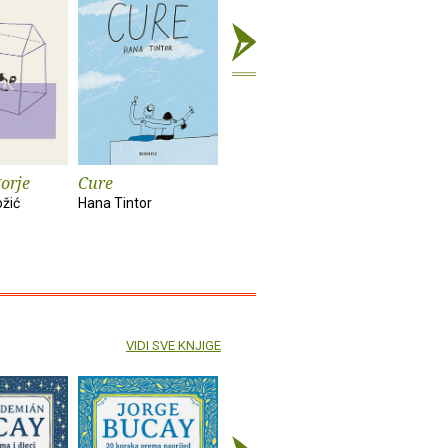
orje
Cure
Rat : roman
Poguban 
ožić
Hana Tintor
Louis-Ferdinand
Lemony Sn
Celine
VIDI SVE KNJIGE