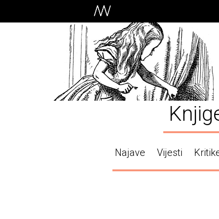
Knjig
Najave
Vijesti
Kritik