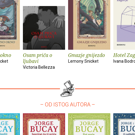
okno
Osam priča o
Gmazje gnijezdo
Hotel Zag
ljubavi
cket
Lemony Snicket
Ivana Bodr
Victoria Bellezza
– OD ISTOG AUTORA –