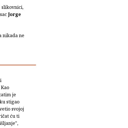
 slikovnici,
isac
Jorge
da nikada ne
i
. Kao
zatim je
ku stigao
vetio svojoj
ičat ću ti
šljanje",