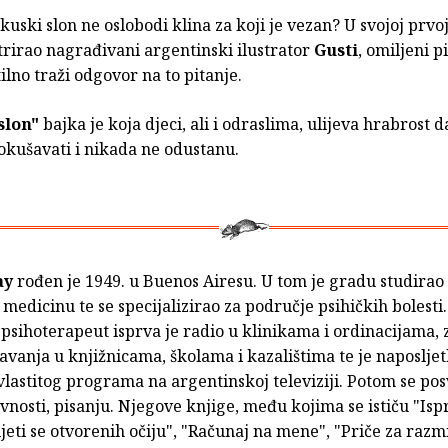
rkuski slon ne oslobodi klina za koji je vezan? U svojoj prvoj
strirao nagrađivani argentinski ilustrator
Gusti
, omiljeni p
ilno traži odgovor na to pitanje.
slon"
bajka je koja djeci, ali i odraslima, ulijeva hrabrost 
okušavati i nikada ne odustanu.
ay
rođen je 1949. u Buenos Airesu. U tom je gradu studirao 
medicinu te se specijalizirao za područje psihičkih bolesti
i psihoterapeut isprva je radio u klinikama i ordinacijama, 
vanja u knjižnicama, školama i kazalištima te je naposljet
 vlastitog programa na argentinskoj televiziji. Potom se pos
vnosti, pisanju. Njegove knjige, među kojima se ističu "Ispr
ljeti se otvorenih očiju", "Računaj na mene", "Priče za razmi