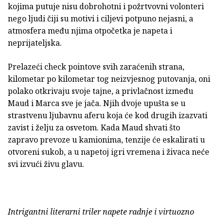
kojima putuje nisu dobrohotni i požrtvovni volonteri
nego ljudi čiji su motivi i ciljevi potpuno nejasni, a
atmosfera među njima otpočetka je napeta i
neprijateljska.
Prelazeći check pointove svih zaraćenih strana,
kilometar po kilometar tog neizvjesnog putovanja, oni
polako otkrivaju svoje tajne, a privlačnost između
Maud i Marca sve je jača. Njih dvoje upušta se u
strastvenu ljubavnu aferu koja će kod drugih izazvati
zavist i želju za osvetom. Kada Maud shvati što
zapravo prevoze u kamionima, tenzije će eskalirati u
otvoreni sukob, a u napetoj igri vremena i živaca neće
svi izvući živu glavu.
Intrigantni literarni triler napete radnje i virtuozno