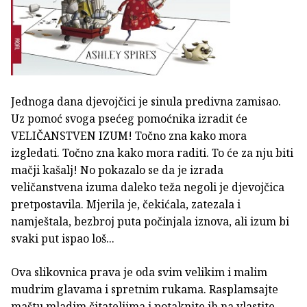
Jednoga dana djevojčici je sinula predivna zamisao.
Uz pomoć svoga psećeg pomoćnika izradit će
VELIČANSTVEN IZUM! Točno zna kako mora
izgledati. Točno zna kako mora raditi. To će za nju biti
mačji kašalj! No pokazalo se da je izrada
veličanstvena izuma daleko teža negoli je djevojčica
pretpostavila. Mjerila je, čekićala, zatezala i
namještala, bezbroj puta počinjala iznova, ali izum bi
svaki put ispao loš...
Ova slikovnica prava je oda svim velikim i malim
mudrim glavama i spretnim rukama. Rasplamsajte
maštu mladim čitateljima i potaknite ih na vlastite