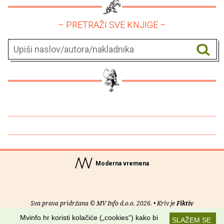
– PRETRAŽI SVE KNJIGE –
Moderna vremena
Sva prava pridržana © MV Info d.o.o. 2026. • Kriv je
Fiktiv
Mvinfo.hr koristi kolačiće („cookies“) kako bi
SLAŽEM SE
O nama
•
Pomoć
•
Uvjeti korištenja
•
RSS kanali