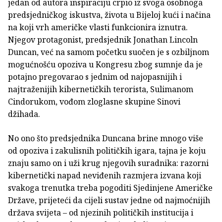
jedan od autora inspiraciju crpio iz svoga osobnoga
predsjedničkog iskustva, života u Bijeloj kući i načina
na koji vrh američke vlasti funkcionira iznutra.
Njegov protagonist, predsjednik Jonathan Lincoln
Duncan, već na samom početku suočen je s ozbiljnom
mogućnošću opoziva u Kongresu zbog sumnje da je
potajno pregovarao s jednim od najopasnijih i
najtraženijih kibernetičkih terorista, Sulimanom
Cindorukom, vođom zloglasne skupine Sinovi
džihada.
No ono što predsjednika Duncana brine mnogo više
od opoziva i zakulisnih političkih igara, tajna je koju
znaju samo on i uži krug njegovih suradnika: razorni
kibernetički napad neviđenih razmjera izvana koji
svakoga trenutka treba pogoditi Sjedinjene Američke
Države, prijeteći da cijeli sustav jedne od najmoćnijih
država svijeta – od njezinih političkih institucija i