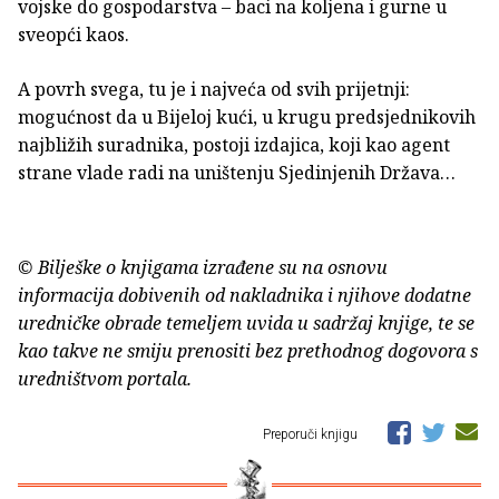
vojske do gospodarstva – baci na koljena i gurne u
sveopći kaos.
A povrh svega, tu je i najveća od svih prijetnji:
mogućnost da u Bijeloj kući, u krugu predsjednikovih
najbližih suradnika, postoji izdajica, koji kao agent
strane vlade radi na uništenju Sjedinjenih Država…
© Bilješke o knjigama izrađene su na osnovu
informacija dobivenih od nakladnika i njihove dodatne
uredničke obrade temeljem uvida u sadržaj knjige, te se
kao takve ne smiju prenositi bez prethodnog dogovora s
uredništvom portala.
Preporuči knjigu