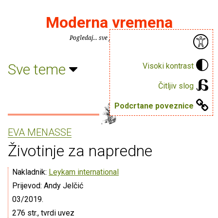
Moderna vremena
Pogledaj... sve je puno knjiga.
Sve teme
Visoki kontrast
Čitljiv slog
Podcrtane poveznice
EVA MENASSE
Životinje za napredne
Nakladnik:
Leykam international
Prijevod: Andy Jelčić
03/2019.
276 str., tvrdi uvez