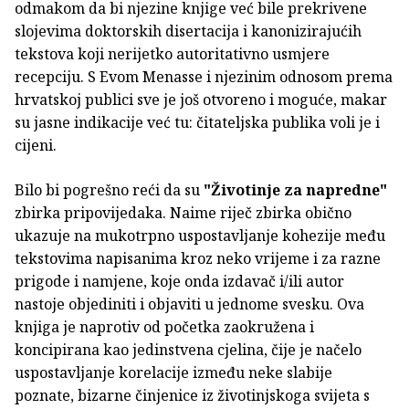
odmakom da bi njezine knjige već bile prekrivene
slojevima doktorskih disertacija i kanonizirajućih
tekstova koji nerijetko autoritativno usmjere
recepciju. S Evom Menasse i njezinim odnosom prema
hrvatskoj publici sve je još otvoreno i moguće, makar
su jasne indikacije već tu: čitateljska publika voli je i
cijeni.
Bilo bi pogrešno reći da su
"Životinje za napredne"
zbirka pripovijedaka. Naime riječ zbirka obično
ukazuje na mukotrpno uspostavljanje kohezije među
tekstovima napisanima kroz neko vrijeme i za razne
prigode i namjene, koje onda izdavač i/ili autor
nastoje objediniti i objaviti u jednome svesku. Ova
knjiga je naprotiv od početka zaokružena i
koncipirana kao jedinstvena cjelina, čije je načelo
uspostavljanje korelacije između neke slabije
poznate, bizarne činjenice iz životinjskoga svijeta s