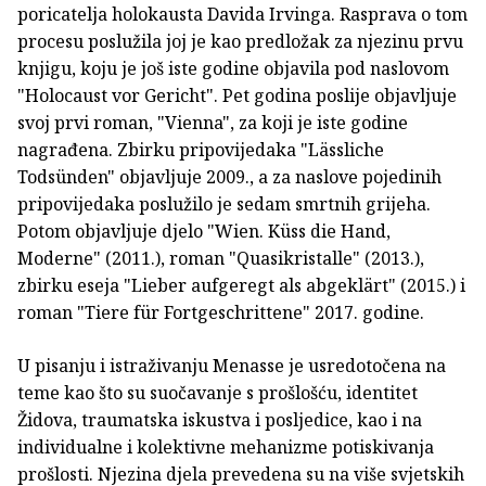
poricatelja holokausta Davida Irvinga. Rasprava o tom
procesu poslužila joj je kao predložak za njezinu prvu
knjigu, koju je još iste godine objavila pod naslovom
"Holocaust vor Gericht". Pet godina poslije objavljuje
svoj prvi roman, "Vienna", za koji je iste godine
nagrađena. Zbirku pripovijedaka "Lässliche
Todsünden" objavljuje 2009., a za naslove pojedinih
pripovijedaka poslužilo je sedam smrtnih grijeha.
Potom objavljuje djelo "Wien. Küss die Hand,
Moderne" (2011.), roman "Quasikristalle" (2013.),
zbirku eseja "Lieber aufgeregt als abgeklärt" (2015.) i
roman "Tiere für Fortgeschrittene" 2017. godine.
U pisanju i istraživanju Menasse je usredotočena na
teme kao što su suočavanje s prošlošću, identitet
Židova, traumatska iskustva i posljedice, kao i na
individualne i kolektivne mehanizme potiskivanja
prošlosti. Njezina djela prevedena su na više svjetskih