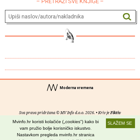
– PRETRAŽI SVE KNJIGE –
Moderna vremena
Sva prava pridržana © MV Info d.o.o. 2026. • Kriv je
Fiktiv
Mvinfo.hr koristi kolačiće („cookies“) kako bi
SLAŽEM SE
O nama
•
Pomoć
•
Uvjeti korištenja
•
RSS kanali
vam pružio bolje korisničko iskustvo.
Nastavkom pregleda mvinfo.hr stranica
Potraži nas na: