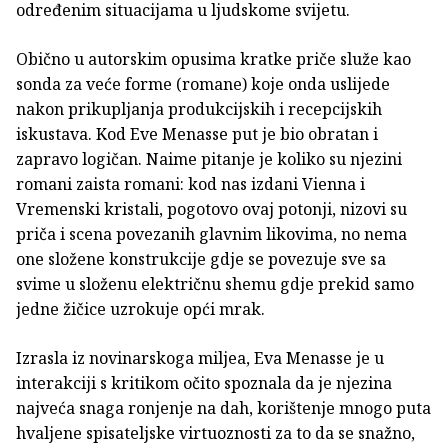
određenim situacijama u ljudskome svijetu.
Obično u autorskim opusima kratke priče služe kao
sonda za veće forme (romane) koje onda uslijede
nakon prikupljanja produkcijskih i recepcijskih
iskustava. Kod Eve Menasse put je bio obratan i
zapravo logičan. Naime pitanje je koliko su njezini
romani zaista romani: kod nas izdani Vienna i
Vremenski kristali, pogotovo ovaj potonji, nizovi su
priča i scena povezanih glavnim likovima, no nema
one složene konstrukcije gdje se povezuje sve sa
svime u složenu električnu shemu gdje prekid samo
jedne žičice uzrokuje opći mrak.
Izrasla iz novinarskoga miljea, Eva Menasse je u
interakciji s kritikom očito spoznala da je njezina
najveća snaga ronjenje na dah, korištenje mnogo puta
hvaljene spisateljske virtuoznosti za to da se snažno,