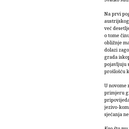
Na prvi po
austrijskog
već desetl
o tome činu
obližnje ma
dolazi zago
grada iskop
pojavljuju 
prošlošću 
U novome 
primjeru gr
pripovijeda
jezivo-komi
sjećanja ne
Kao što mu 