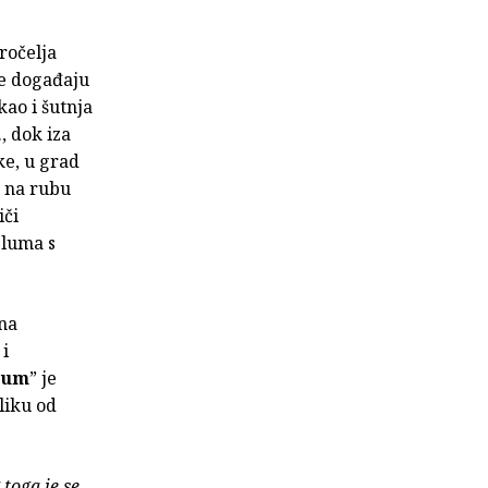
ročelja
me događaju
ao i šutnja
, dok iza
ke, u grad
i na rubu
iči
bluma s
na
 i
lum
” je
liku od
 toga je se