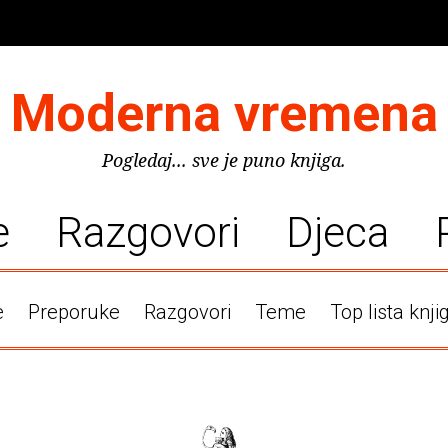
Moderna vremena
Pogledaj... sve je puno knjiga.
e
Razgovori
Djeca
e
Preporuke
Razgovori
Teme
Top lista knji