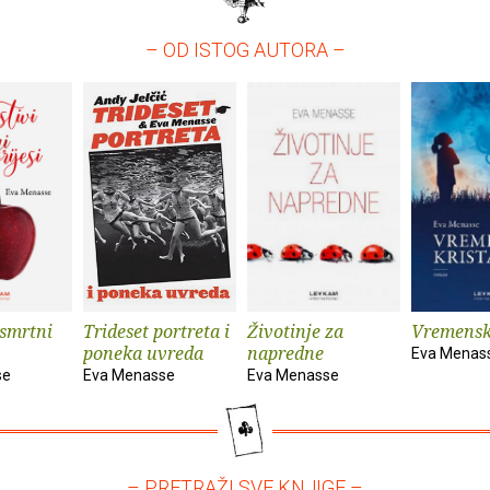
– OD ISTOG AUTORA –
 smrtni
Trideset portreta i
Životinje za
Vremenski
poneka uvreda
napredne
Eva Menas
se
Eva Menasse
Eva Menasse
– PRETRAŽI SVE KNJIGE –