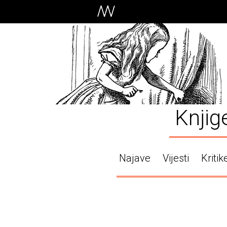
Knjig
Najave
Vijesti
Kritik