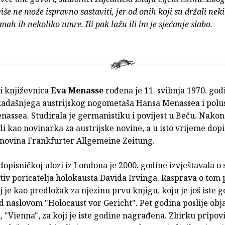
še ne može ispravno sastaviti, jer od onih koji su držali neki
ah ih nekoliko umre. Ili pak lažu ili im je sjećanje slabo.
i književnica
Eva Menasse
rođena je 11. svibnja 1970. god
kadašnjega austrijskog nogometaša Hansa Menassea i polus
assea. Studirala je germanistiku i povijest u Beču. Nakon
di kao novinarka za austrijske novine, a u isto vrijeme dopi
novina Frankfurter Allgemeine Zeitung.
dopisničkoj ulozi iz Londona je 2000. godine izvještavala o
tiv poricatelja holokausta Davida Irvinga. Rasprava o tom
oj je kao predložak za njezinu prvu knjigu, koju je još iste 
d naslovom "Holocaust vor Gericht". Pet godina poslije obja
 "Vienna", za koji je iste godine nagrađena. Zbirku pripov