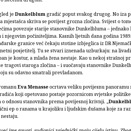
gled je
Dunkelblum
gradić poput svakog drugog. No iza p
a mjestašca skriva se povijest grozna zločina. Svijest o to
jećima povezuje starije stanovnike Dunkelbluma – jednako k
 i njegovim počiniteljima. Kasnih ljetnih dana godina 1989.
đarske granice već čekaju stotine izbjeglica iz DR Njemač
netni posjetitelj. Tu se stvari iznenada uzburkaju: na livad
an je kostur, a mlada žena nestaje. Kao u nekoj strašnoj pr
se tragovi staroga zločina – i suočavaju stanovnike Dunkel
koju su odavno smatrali prevladanom.
romanu
Eva Menasse
ocrtava veliku povijesnu panoramu 
adića koji opetovano postaje pozornicom svjetske politike
 o odnosu stanovnika prema povijesnoj krivnji. „
Dunkelb
čni ep o ranama u krajoliku i ljudskim dušama koje za raz
 nestaju.
već ime govori, sudionici zajednički znaju cijelu istinu. Zbog