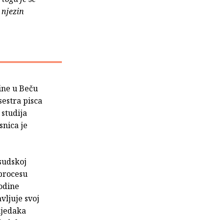
 njezin
ine u Beču
estra pisca
 studija
snica je
 sudskoj
 procesu
godine
vljuje svoj
ijedaka