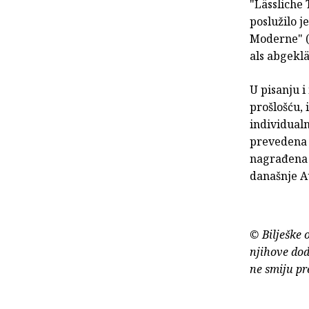
"Lässliche 
poslužilo j
Moderne" (2
als abgeklä
U pisanju i
prošlošću, 
individualn
prevedena s
nagrađena j
današnje Au
© Bilješke 
njihove dod
ne smiju pr