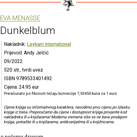
EVA MENASSE
Dunkelblum
Nakladnik:
Leykam international
Prijevod: Andy Jelčić
09/2022.
520 str., tvrdi uvez
ISBN 9789533401492
Cijena: 24.95 eur
Preračunato po fiksnom tečaju konverzije 7,53450 kuna za 1 euro
Cijene knjiga su informativnog karaktera, navodimo prvu cijenu po izlasku
knjige iz tiska. Preporučamo da cijene i dostupnost knjiga provjerite kod
nakladnika ili u knjižarama! Moderna vremena više se ne bave prodajom
knjiga, potražite ih u knjižarama, antikvarijatima ili u knjižnicama.
i o nečemu drugom.