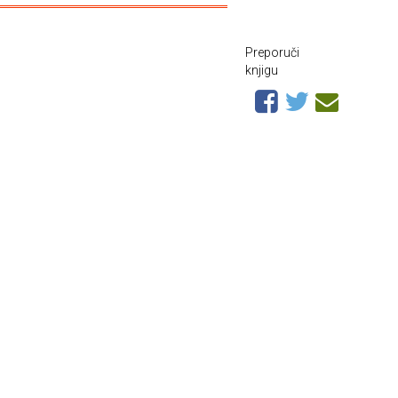
Preporuči
knjigu