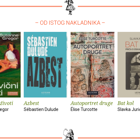
– OD ISTOG NAKLADNIKA –
životi
Azbest
Autoportret druge
Bat kol
egor
Sébastien Dulude
Élise Turcotte
Slavka Juri