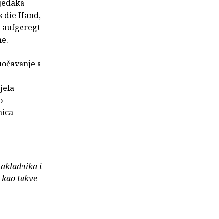
ijedaka
s die Hand,
r aufgeregt
ne.
uočavanje s
jela
o
nica
nakladnika i
e kao takve