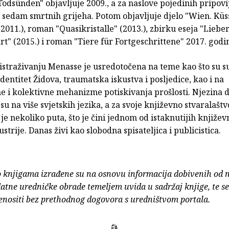
Todsünden" objavljuje 2009., a za naslove pojedinih pripov
e sedam smrtnih grijeha. Potom objavljuje djelo "Wien. Küs
011.), roman "Quasikristalle" (2013.), zbirku eseja "Liebe
rt" (2015.) i roman "Tiere für Fortgeschrittene" 2017. godi
 istraživanju Menasse je usredotočena na teme kao što su s
identitet Židova, traumatska iskustva i posljedice, kao i na
e i kolektivne mehanizme potiskivanja prošlosti. Njezina d
u na više svjetskih jezika, a za svoje književno stvaralaštv
e nekoliko puta, što je čini jednom od istaknutijih književ
strije. Danas živi kao slobodna spisateljica i publicistica.
o knjigama izrađene su na osnovu informacija dobivenih od 
atne uredničke obrade temeljem uvida u sadržaj knjige, te s
enositi bez prethodnog dogovora s uredništvom portala.