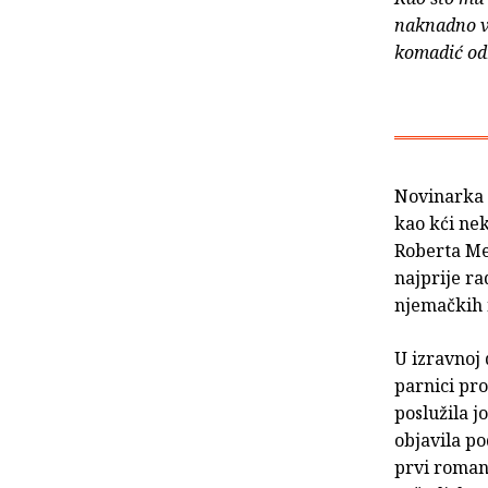
naknadno vi
komadić odm
Novinarka 
kao kći ne
Roberta Men
najprije ra
njemačkih 
U izravnoj 
parnici pro
poslužila j
objavila po
prvi roman,