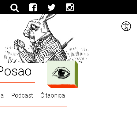
Posao
ga
Podcast
Čitaonica