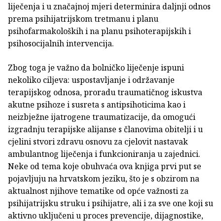
liječenja i u značajnoj mjeri determinira daljnji odnos
prema psihijatrijskom tretmanu i planu
psihofarmakoloških i na planu psihoterapijskih i
psihosocijalnih intervencija.
Zbog toga je važno da bolničko liječenje ispuni
nekoliko ciljeva: uspostavljanje i održavanje
terapijskog odnosa, proradu traumatičnog iskustva
akutne psihoze i susreta s antipsihoticima kao i
neizbježne ijatrogene traumatizacije, da omogući
izgradnju terapijske alijanse s članovima obitelji i u
cjelini stvori zdravu osnovu za cjelovit nastavak
ambulantnog liječenja i funkcioniranja u zajednici.
Neke od tema koje obuhvaća ova knjiga prvi put se
pojavljuju na hrvatskom jeziku, što je s obzirom na
aktualnost njihove tematike od opće važnosti za
psihijatrijsku struku i psihijatre, ali i za sve one koji su
aktivno uključeni u proces prevencije, dijagnostike,