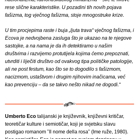
rese slične karakteristike. U pozadini tih novih pojava
fašizma, tog vječnog fašizma, stoje mnogostruke krize.
U tim procjepima raste i buja „ljuta trava“ vječnog fašizma, i
Ecova je nedvojbena zasluga što je ukazao na te njegove
sastojke, a na nama je da ih detektiramo u našim
društvima i razvijemo protutijela kojima ćemo prepoznati,
utvrditi i liječiti društvo od ovakvog tipa političke patologije,
ali ne post festum, kao što se to dogodilo s fašizmom,
nacizmom, ustaštvom i drugim njihovim inačicama, već
kao prevenciju – da se takvo nešto nikad ne dogodi.“
Umberto Eco
talijanski je književnik, književni kritičar,
teoretičar kulture i semiotičar, koji je svjetsku slavu
postigao romanom "Il nome della rosa" (Ime ruže, 1980).