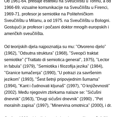
Od 1961-64. predaje estetiku na Sveučilištu u Torinu, a od
1966-69. vizualne komunikacije na Sveučilištu u Firenci,
1969-71. profesor je semiotike na Politehničkom
Sveučilištu u Milanu, a od 1975. na Sveučilištu u Bologni.
Gostujući je profesor i počasni doktor mnogih europskih i
američkih sveučilišta.
Od teorijskih djela najpoznatija su mu: "Otvoreno djelo"
(1962), "Odsutna struktura" (1968), "Sveopći traktat
semiotike" ("Trattato di semiotica general", 1975), "Lector
in fabula" (1979), "Semiotika i filozofija jezika" (1984),
"Granice tumačenja" (1990), "U potrazi za savršenim
jezikom" (1993), "Šest šetnji pripovjednim šumama"
(1994), "Kant i čudnovati kljunaš" (1997), "O književnosti"
(2002). Među njegovim zbirkama nalaze se: "Sićušni
dnevnik" (1963), "Drugi sićušni dnevnik" (1990) , "Pet
moralnih zapisa" (1997), "Minervina omotnica" (2000), i dr.