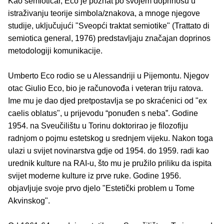
Kao semiotičar, Eco je poznat po svojem doprinosu u
istraživanju teorije simbola/znakova, a mnoge njegove
studije, uključujući "Sveopći traktat semiotike" (Trattato di
semiotica general, 1976) predstavljaju značajan doprinos
metodologiji komunikacije.
Umberto Eco rodio se u Alessandriji u Pijemontu. Njegov
otac Giulio Eco, bio je računovođa i veteran triju ratova.
Ime mu je dao djed pretpostavlja se po skraćenici od "ex
caelis oblatus", u prijevodu “ponuđen s neba”. Godine
1954. na Sveučilištu u Torinu doktorirao je filozofiju
radnjom o pojmu estetskog u srednjem vijeku. Nakon toga
ulazi u svijet novinarstva gdje od 1954. do 1959. radi kao
urednik kulture na RAI-u, što mu je pružilo priliku da ispita
svijet moderne kulture iz prve ruke. Godine 1956.
objavljuje svoje prvo djelo "Estetički problem u Tome
Akvinskog".