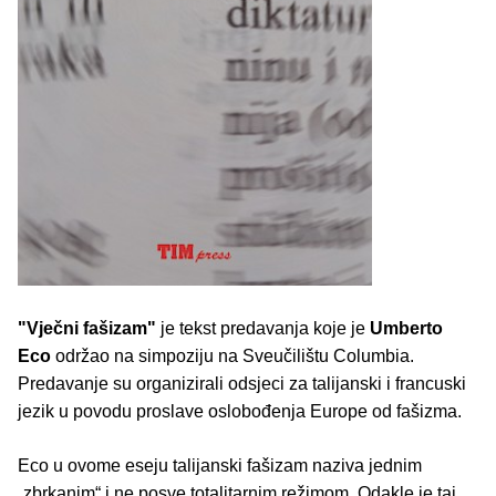
"Vječni fašizam"
je tekst predavanja koje je
Umberto
Eco
održao na simpoziju na Sveučilištu Columbia.
Predavanje su organizirali odsjeci za talijanski i francuski
jezik u povodu proslave oslobođenja Europe od fašizma.
Eco u ovome eseju talijanski fašizam naziva jednim
„zbrkanim“ i ne posve totalitarnim režimom. Odakle je taj