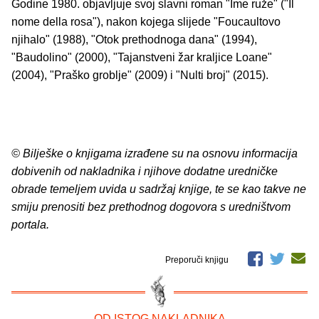
Godine 1980. objavljuje svoj slavni roman "Ime ruže" ("Il
nome della rosa"), nakon kojega slijede "Foucaultovo
njihalo" (1988), "Otok prethodnoga dana" (1994),
"Baudolino" (2000), "Tajanstveni žar kraljice Loane"
(2004), "Praško groblje" (2009) i "Nulti broj" (2015).
© Bilješke o knjigama izrađene su na osnovu informacija
dobivenih od nakladnika i njihove dodatne uredničke
obrade temeljem uvida u sadržaj knjige, te se kao takve ne
smiju prenositi bez prethodnog dogovora s uredništvom
portala.
Preporuči knjigu
– OD ISTOG NAKLADNIKA –