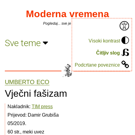
Moderna vremena
Pogledaj... sve je puno knjiga.
Sve teme
Visoki kontrast
Čitljiv slog
Podcrtane poveznice
UMBERTO ECO
Vječni fašizam
Nakladnik:
TIM press
Prijevod: Damir Grubiša
05/2019.
60 str., meki uvez