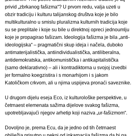
privid „zbrkanog fašizma“? U prvom redu, valja uzeti u
obzir tradiciju i kulturu talijanskog društva koje je bilo
multikulturalno u smislu pluralizma kulturnih tradicija koje
su se preplitale i koje su bile u direktnoj opreci jednoumlju
koje je propagirao fašizam. Ideologija fašizma je bila „anti-
ideologijska“ – pragmatični skup ideja i načela, duboko
antimaterijalistička, antiindividualistička, antiliberalna,
antidemokratska, antikomunistička i antikapitalistička
(samo deklarativno) – ali i kontradiktorna u svojoj izvedbi
jer formalno koegzistira i s monarhijom i s jakom
Katoličkom crkvom, ali u njima uspijeva pronaći saveznike.
U drugom dijelu eseja Eco, iz kulturološke perspektive, u
četrnaest elemenata sažima dijelove svakog fašizma,
upotrebljavajući njegov arhetip koji naziva „ur-fašizmom“.
Dovoljno je, prema Ecu, da je jedno od tih četrnaest
obilježja prisutno u nekoj od inkarnacija fašizma da bi ga