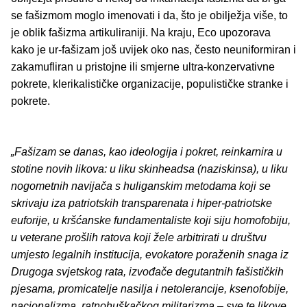
se fašizmom moglo imenovati i da, što je obilježja više, to
je oblik fašizma artikuliraniji. Na kraju, Eco upozorava
kako je ur-fašizam još uvijek oko nas, često neuniformiran i
zakamufliran u pristojne ili smjerne ultra-konzervativne
pokrete, klerikalističke organizacije, populističke stranke i
pokrete.
„Fašizam se danas, kao ideologija i pokret, reinkarnira u
stotine novih likova: u liku skinheadsa (naziskinsa), u liku
nogometnih navijača s huliganskim metodama koji se
skrivaju iza patriotskih transparenata i hiper-patriotske
euforije, u kršćanske fundamentaliste koji siju homofobiju,
u veterane prošlih ratova koji žele arbitrirati u društvu
umjesto legalnih institucija, evokatore poraženih snaga iz
Drugoga svjetskog rata, izvođače degutantnih fašističkih
pjesama, promicatelje nasilja i netolerancije, ksenofobije,
nacionalizma, ratnohuškačkog militarizma – sve te likove