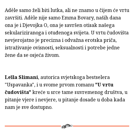
Adèle samo želi biti lutka, ali ne znamo u čijem će vrtu
završiti. Adèle nije samo Emma Bovary, naših dana
ona je i Djevojka O, ona je savršen otisak našega
sekulariziranoga i otuđenoga svijeta. U vrtu čudovišta
nevjerojatno je precizna i odvažna erotska priča,
istraživanje ovisnosti, seksualnosti i potrebe jedne
žene da se osjeća živom.
Leïla Slimani
, autorica svjetskoga bestselera
"Uspavanka", i u svome prvom romanu
"U vrtu
čudovišta"
kreće u srce tame suvremenog društva, u
pitanje vjere i nevjere, u pitanje dosade u doba kada
nam je sve dostupno.