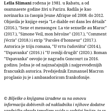
Leïla Slimani
rođena je 1981. u Rabatu, a od
osamnaeste godine živi u Parizu. Radila je kao
novinarka za časopis Jeune Afrique od 2008. do 2012.
Objavila je knjige eseja "Le diable est dans les détails"
(2016.), "Sexe et mensonges: La vie sexuelle au Maroc"
(2017.), "Simone Veil, mon héroïne" (2017.), "Comment
j’écris" (2018.) i strip "Paroles d’honneur" (2017.).
Autorica je triju romana, "U vrtu čudovišta" (2014.),
"Uspavanka" (2016.) i "U zemlji drugih" (2020.). Roman
"Uspavanka" osvojio je nagradu Goncourt za 2016.
godinu. Jedna je od najznačajnijih i najprevođenijih
francuskih autorica. Predsjednik Emmanuel Macron
proglasio ju je i ambasadoricom frankofonije.
© Bilješke o knjigama izrađene su na osnovu
informacija dobivenih od nakladnika i njihove dodatne
uredničke obrade temeljem uvida u sadržaj knjige, te se