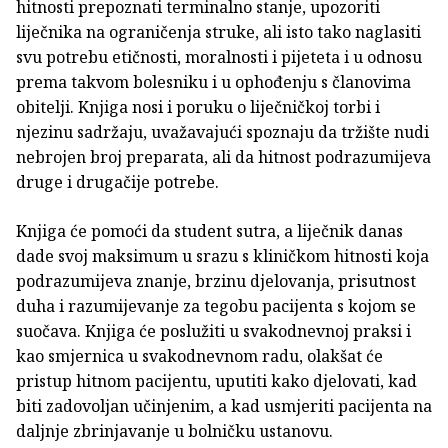
hitnosti prepoznati terminalno stanje, upozoriti
liječnika na ograničenja struke, ali isto tako naglasiti
svu potrebu etičnosti, moralnosti i pijeteta i u odnosu
prema takvom bolesniku i u ophođenju s članovima
obitelji. Knjiga nosi i poruku o liječničkoj torbi i
njezinu sadržaju, uvažavajući spoznaju da tržište nudi
nebrojen broj preparata, ali da hitnost podrazumijeva
druge i drugačije potrebe.
Knjiga će pomoći da student sutra, a liječnik danas
dade svoj maksimum u srazu s kliničkom hitnosti koja
podrazumijeva znanje, brzinu djelovanja, prisutnost
duha i razumijevanje za tegobu pacijenta s kojom se
suočava. Knjiga će poslužiti u svakodnevnoj praksi i
kao smjernica u svakodnevnom radu, olakšat će
pristup hitnom pacijentu, uputiti kako djelovati, kad
biti zadovoljan učinjenim, a kad usmjeriti pacijenta na
daljnje zbrinjavanje u bolničku ustanovu.