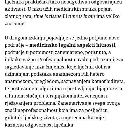
liječnika praktičara tako neodgodivu i odgovarajuću
aktivnost. U nizu užih medicinskih struka pojam
zlatnog sata,
time is tissue
ili
time is brain
ima veliko
značenje.
U drugom izdanju pojavljuje se jedno potpuno novo
područje –
medicinsko legalni aspekti hitnosti
,
područje u potpunosti zanemareno, potisnuto, a
itekako važno. Profesionalnost u radu podrazumijeva
sagledavanje niza činjenica koje liječnik dobiva
uzimanjem podataka anamnezom i/ili hetero
anamnezom, pregledom, saznavanjem komorbiditeta,
te poštovanjem algoritma u postavljanju dijagnoze, a
u hitnom slučaju i terapijskom intervencijom i
rješavanjem problema. Zanemarivanje svega ovoga
znači neprofesionalnost koja ima za posljedicu
gubitak ljudskog života, a mjesecima kasnije i
kaznenu odgovornost liječnika