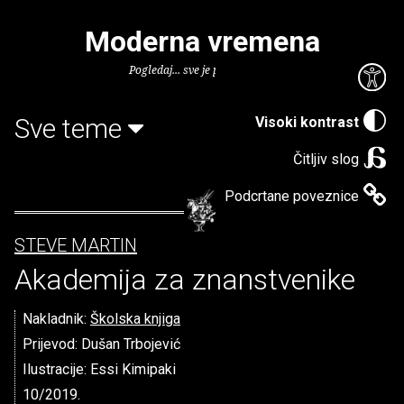
Moderna vremena
Pogledaj... sve je puno knjiga.
Sve teme
Visoki kontrast
Čitljiv slog
Podcrtane poveznice
STEVE MARTIN
Akademija za znanstvenike
Nakladnik:
Školska knjiga
Prijevod: Dušan Trbojević
Ilustracije: Essi Kimipaki
10/2019.