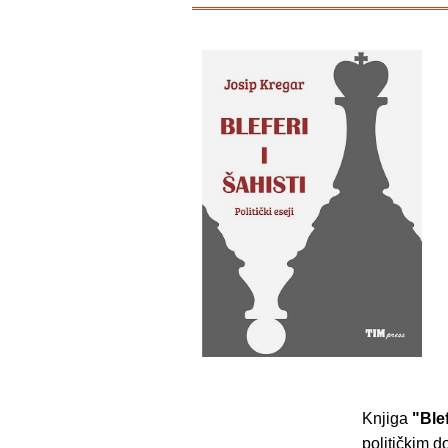
Knjiga
"Blef
političkim 