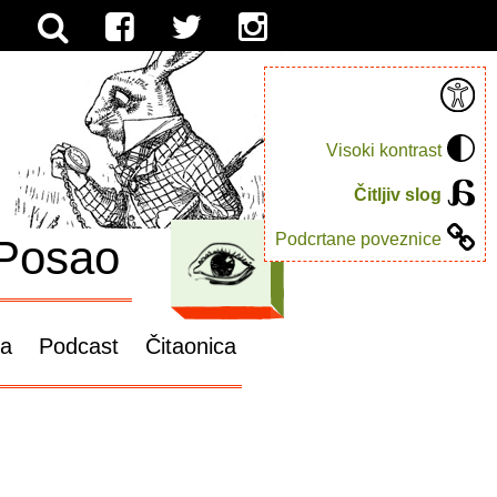
Visoki kontrast
Čitljiv slog
Podcrtane poveznice
Posao
ga
Podcast
Čitaonica