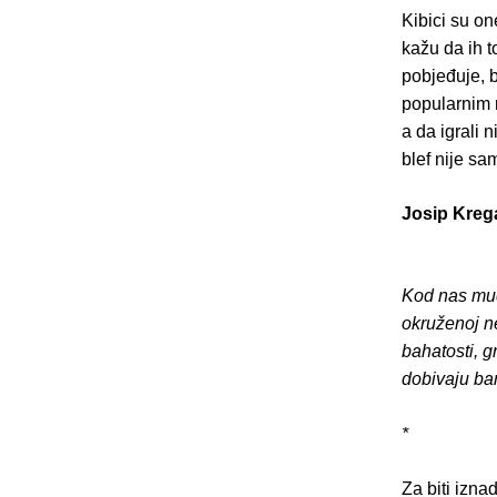
Kibici su on
kažu da ih t
pobjeđuje, 
popularnim m
a da igrali n
blef nije sam
Josip Kreg
Kod nas mudr
okruženoj n
bahatosti, g
dobivaju bar
*
Za biti izna