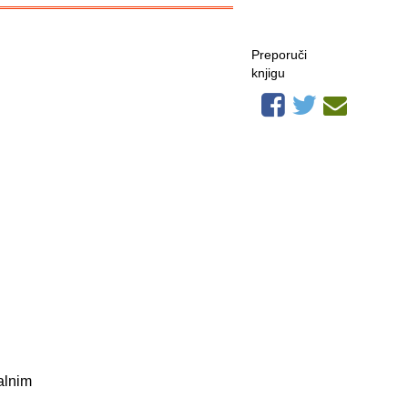
Preporuči
knjigu
alnim