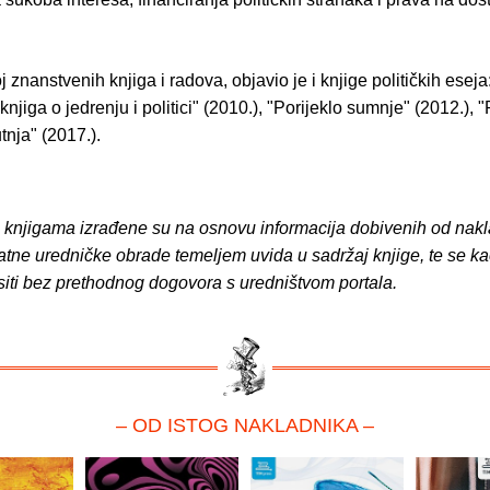
j znanstvenih knjiga i radova, objavio je i knjige političkih eseja
knjiga o jedrenju i politici" (2010.), "Porijeklo sumnje" (2012.), "
tnja" (2017.).
o knjigama izrađene su na osnovu informacija dobivenih od nakl
atne uredničke obrade temeljem uvida u sadržaj knjige, te se ka
siti bez prethodnog dogovora s uredništvom portala.
– OD ISTOG NAKLADNIKA –