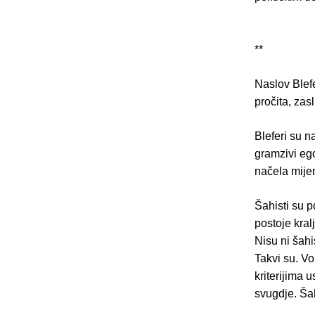
**
Naslov Blefe
pročita, zas
Bleferi su n
gramzivi egoi
načela mijen
Šahisti su p
postoje kral
Nisu ni šahi
Takvi su. Vo
kriterijima 
svugdje. Ša