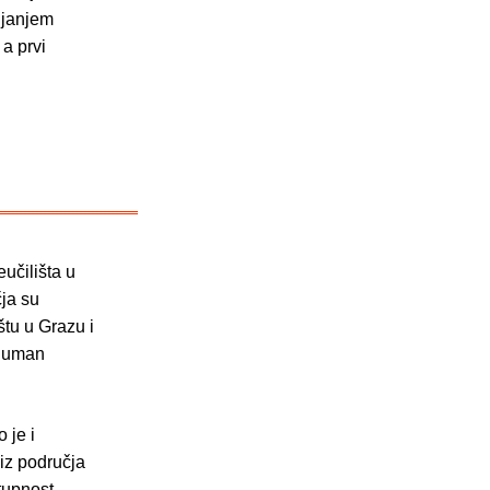
ljanjem
 a prvi
učilišta u
ja su
štu u Grazu i
 Human
 je i
iz područja
tupnost