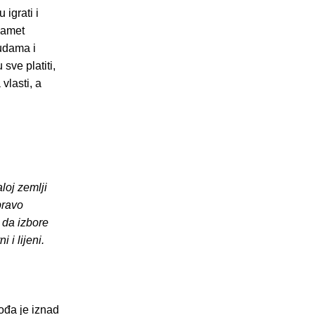
 igrati i
pamet
sudama i
sve platiti,
 vlasti, a
loj zemlji
pravo
 da izbore
 i lijeni.
Vođa je iznad