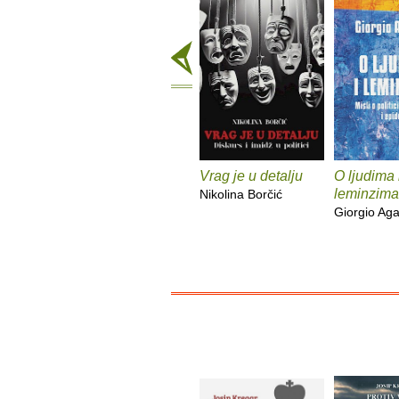
Vrag je u detalju
O ljudima 
leminzima
Nikolina Borčić
Giorgio A