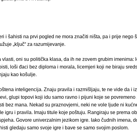
ri i šahisti na prvi pogled ne mora značiti ništa, pa i prije nego 
lužuje „ključ“ za razumijevanje.
a vlasti, oni su politička klasa, da ih ne zovem grubim imenima: l
sti, loši đaci bez diploma i morala, licemjeri koji ne biraju sreds
jaju kao košulje.
oštena inteligencija. Znaju pravila i razmišljaju, te ne vide da i 
jevi, glupi topovi koji idu samo ravno i pijuni koje se povremeno 
sti bez mana. Nekad su praznovjerni, neki ne vole ljude ni kućn
le igru i pravila. Imaju titule koje poštuju. Rangiraju se prema o
uspjeha. Govore univerzalnim jezikom igre. Iako čudnih imena, d
histi gledaju samo svoje igre i bave se samo svojim poslom.