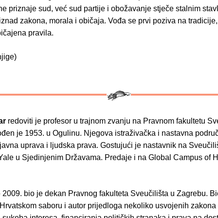
e priznaje sud, već sud partije i obožavanje stječe stalnim stav
i iznad zakona, morala i običaja. Vođa se prvi poziva na tradicije,
ičajena pravila.
njige)
ar
redoviti je profesor u trajnom zvanju na Pravnom fakultetu Sve
đen je 1953. u Ogulinu. Njegova istraživačka i nastavna područ
 javna uprava i ljudska prava. Gostujući je nastavnik na Sveučili
 Yale u Sjedinjenim Državama. Predaje i na Global Campus of
2009. bio je dekan Pravnog fakulteta Sveučilišta u Zagrebu. Bio
 Hrvatskom saboru i autor prijedloga nekoliko usvojenih zakona 
sukoba interesa, financiranja političkih stranaka i prava na dos