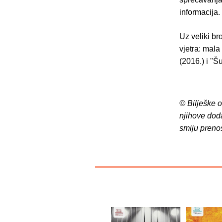
informacija.
Uz veliki bro
vjetra: mala 
(2016.) i "Šu
© Bilješke 
njihove dod
smiju preno