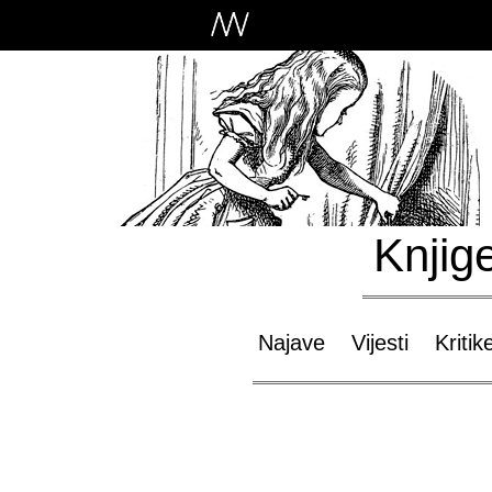
Knjig
Najave
Vijesti
Kritik