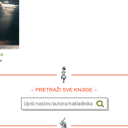
ra
ar
– PRETRAŽI SVE KNJIGE –