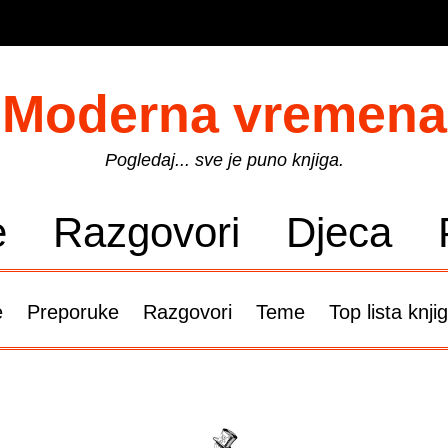
Moderna vremena
Pogledaj... sve je puno knjiga.
e
Razgovori
Djeca
e
Preporuke
Razgovori
Teme
Top lista knji