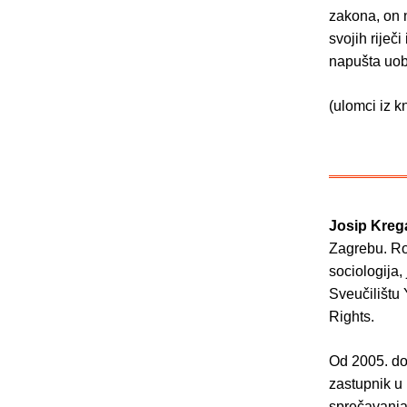
zakona, on n
svojih riječ
napušta uob
(ulomci iz k
Josip Kreg
Zagrebu. Ro
sociologija,
Sveučilištu
Rights.
Od 2005. do 
zastupnik u
sprečavanja 