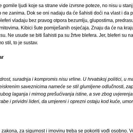
e gomile ljudi koje sa strane vide izvrsne poteze, no nisu u stanju
o ne zanima. Dok se oni nadaju da će šahisti doći na vlast i da 
bleferi vladaju bez pravog otpora bezumlju, glupostima, predra
itovima. Kibici šute pomiješanih osjećaja. Znaju da će na kraju 
isu. Ne usude se biti šahisti pa su žrtve blefera. Jer, bleferi su na
o stil, to je sustav.
ar
ost, suradnja i kompromis nisu vrline. U hrvatskoj politici, u ma
eiskrenim saveznicima nameće se stil glumljene odlučnosti, za
rubog laganja i mirnog prešućivanja istine, a sve zbog uvjerenja
abe i prividni lideri, da umjereni i oprezni ostaju kod kuće, umorni
d zakona, za sigurnost i imovinu treba se pokoriti vođi osobno. 