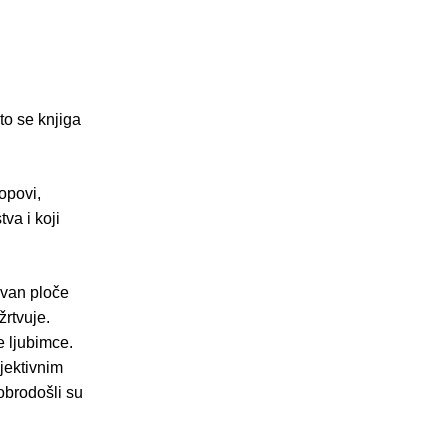
što se knjiga
opovi,
tva i koji
izvan ploče
žrtvuje.
e ljubimce.
bjektivnim
obrodošli su