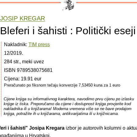
JOSIP KREGAR
Bleferi i šahisti : Politički eseji
Nakladnik:
TIM press
12/2019.
284 str., meki uvez
ISBN 9789538075681
Cijena: 19.91 eur
Preračunato po fiksnom tečaju konverzije 7,53450 kuna za 1 euro
Cijene knjiga su informativnog karaktera, navodimo prvu cijenu po izlasku
knjige iz tiska. Preporučamo da cijene i dostupnost knjiga provjerite kod
nakladnika ili u knjižarama! Moderna vremena više se ne bave prodajom
knjiga, potražite ih u knjižarama, antikvarijatima ili u knjižnicama.
eri i šahisti"
Josipa Kregara
izbor je autorovih kolumni o aktu
događanjima u Hrvatskoj.