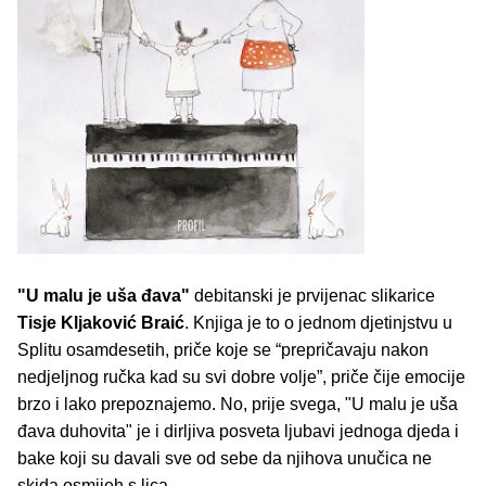
"U malu je uša đava"
debitanski je prvijenac slikarice
Tisje Kljaković Braić
. Knjiga je to o jednom djetinjstvu u
Splitu osamdesetih, priče koje se “prepričavaju nakon
nedjeljnog ručka kad su svi dobre volje”, priče čije emocije
brzo i lako prepoznajemo. No, prije svega, "U malu je uša
đava duhovita" je i dirljiva posveta ljubavi jednoga djeda i
bake koji su davali sve od sebe da njihova unučica ne
skida osmijeh s lica.