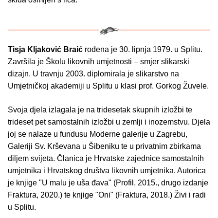
Tisja Kljaković Braić
rođena je 30. lipnja 1979. u Splitu.
Završila je Školu likovnih umjetnosti – smjer slikarski
dizajn. U travnju 2003. diplomirala je slikarstvo na
Umjetničkoj akademiji u Splitu u klasi prof. Gorkog Žuvele.
Svoja djela izlagala je na tridesetak skupnih izložbi te
trideset pet samostalnih izložbi u zemlji i inozemstvu. Djela
joj se nalaze u fundusu Moderne galerije u Zagrebu,
Galeriji Sv. Krševana u Šibeniku te u privatnim zbirkama
diljem svijeta. Članica je Hrvatske zajednice samostalnih
umjetnika i Hrvatskog društva likovnih umjetnika. Autorica
je knjige "U malu je uša đava" (Profil, 2015., drugo izdanje
Fraktura, 2020.) te knjige "Oni" (Fraktura, 2018.) Živi i radi
u Splitu.