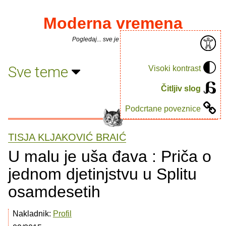
Moderna vremena
Pogledaj... sve je puno knjiga.
Sve teme
Visoki kontrast
Čitljiv slog
Podcrtane poveznice
TISJA KLJAKOVIĆ BRAIĆ
U malu je uša đava : Priča o
jednom djetinjstvu u Splitu
osamdesetih
Nakladnik:
Profil