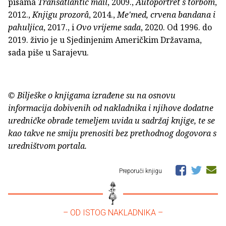
pisama
Transatlantic
mail
, 2009.,
Autoportret s torbom
,
2012.,
Knjigu prozorâ
, 2014.,
Me'med, crvena bandana i
pahuljica
, 2017., i
Ovo
vrijeme sada
, 2020. Od 1996. do
2019. živio je u Sjedinjenim Američkim Državama,
sada piše u Sarajevu.
© Bilješke o knjigama izrađene su na osnovu
informacija dobivenih od nakladnika i njihove dodatne
uredničke obrade temeljem uvida u sadržaj knjige, te se
kao takve ne smiju prenositi bez prethodnog dogovora s
uredništvom portala.
Preporuči knjigu
– OD ISTOG NAKLADNIKA –