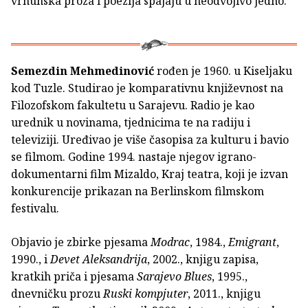
vrhunska proza i poezija spajaju u neodvojivo jedno.
Semezdin Mehmedinović
rođen je 1960. u Kiseljaku
kod Tuzle. Studirao je komparativnu književnost na
Filozofskom fakultetu u Sarajevu. Radio je kao
urednik u novinama, tjednicima te na radiju i
televiziji. Uređivao je više časopisa za kulturu i bavio
se filmom. Godine 1994. nastaje njegov igrano-
dokumentarni film Mizaldo, Kraj teatra, koji je izvan
konkurencije prikazan na Berlinskom filmskom
festivalu.
Objavio je zbirke pjesama
Modrac
, 1984.,
Emigrant
,
1990., i
Devet Aleksandrija
, 2002., knjigu zapisa,
kratkih priča i pjesama
Sarajevo Blues
, 1995.,
dnevničku prozu
Ruski kompjuter
, 2011., knjigu