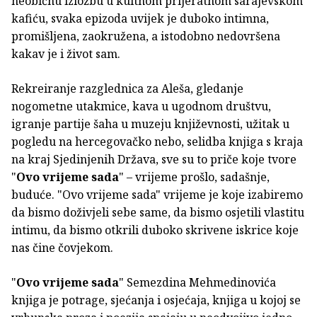
neobičnu izložbu u kultnom prijeratnom sarajevskom
kafiću, svaka epizoda uvijek je duboko intimna,
promišljena, zaokružena, a istodobno nedovršena
kakav je i život sam.
Rekreiranje razglednica za Aleša, gledanje
nogometne utakmice, kava u ugodnom društvu,
igranje partije šaha u muzeju književnosti, užitak u
pogledu na hercegovačko nebo, selidba knjiga s kraja
na kraj Sjedinjenih Država, sve su to priče koje tvore
"
Ovo vrijeme sada
" – vrijeme prošlo, sadašnje,
buduće. "Ovo vrijeme sada" vrijeme je koje izabiremo
da bismo doživjeli sebe same, da bismo osjetili vlastitu
intimu, da bismo otkrili duboko skrivene iskrice koje
nas čine čovjekom.
"
Ovo vrijeme sada
" Semezdina Mehmedinovića
knjiga je potrage, sjećanja i osjećaja, knjiga u kojoj se