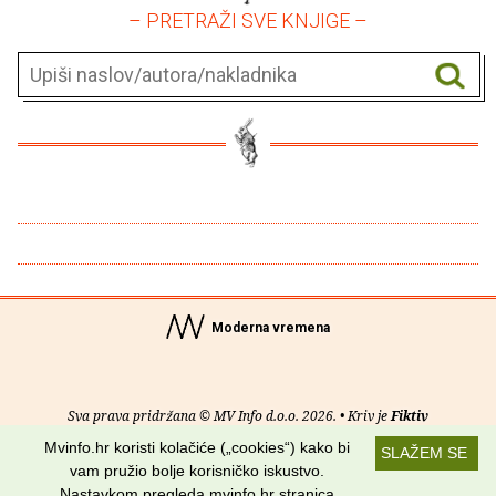
– PRETRAŽI SVE KNJIGE –
Moderna vremena
Sva prava pridržana © MV Info d.o.o. 2026. • Kriv je
Fiktiv
Mvinfo.hr koristi kolačiće („cookies“) kako bi
SLAŽEM SE
O nama
•
Pomoć
•
Uvjeti korištenja
•
RSS kanali
vam pružio bolje korisničko iskustvo.
Nastavkom pregleda mvinfo.hr stranica