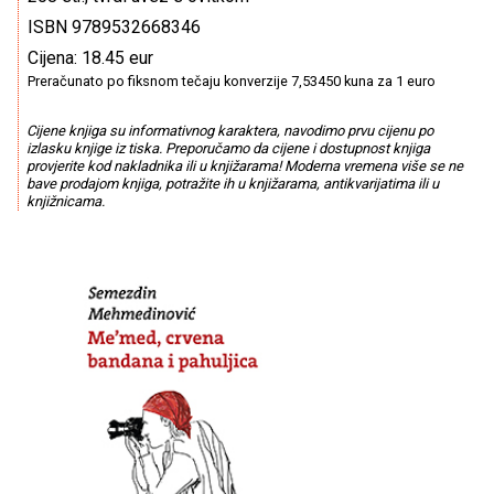
ISBN 9789532668346
Cijena: 18.45 eur
Preračunato po fiksnom tečaju konverzije 7,53450 kuna za 1 euro
Cijene knjiga su informativnog karaktera, navodimo prvu cijenu po
izlasku knjige iz tiska. Preporučamo da cijene i dostupnost knjiga
provjerite kod nakladnika ili u knjižarama! Moderna vremena više se ne
bave prodajom knjiga, potražite ih u knjižarama, antikvarijatima ili u
knjižnicama.