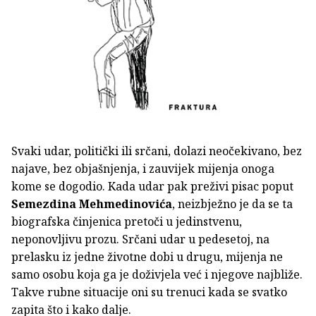
Svaki udar, politički ili srčani, dolazi neočekivano, bez
najave, bez objašnjenja, i zauvijek mijenja onoga
kome se dogodio. Kada udar pak preživi pisac poput
Semezdina Mehme­dinovića
, neizbježno je da se ta
biografska činjenica pretoči u jedinstvenu,
neponovljivu prozu. Srčani udar u pedesetoj, na
prelasku iz jedne životne dobi u drugu, mijenja ne
samo osobu koja ga je doživjela već i njegove najbliže.
Takve rubne situacije oni su trenuci kada se svatko
zapita što i kako dalje.