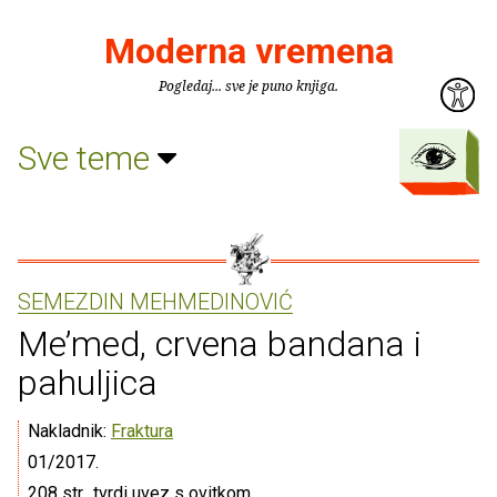
Moderna vremena
Pogledaj... sve je puno knjiga.
Sve teme
SEMEZDIN MEHMEDINOVIĆ
Me’med, crvena bandana i
pahuljica
Nakladnik:
Fraktura
01/2017.
208 str., tvrdi uvez s ovitkom