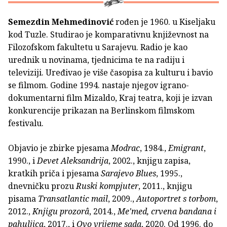
Semezdin Mehmedinović
rođen je 1960. u Kiseljaku
kod Tuzle. Studirao je komparativnu književnost na
Filozofskom fakultetu u Sarajevu. Radio je kao
urednik u novinama, tjednicima te na radiju i
televiziji. Uređivao je više časopisa za kulturu i bavio
se filmom. Godine 1994. nastaje njegov igrano-
dokumentarni film Mizaldo, Kraj teatra, koji je izvan
konkurencije prikazan na Berlinskom filmskom
festivalu.
Objavio je zbirke pjesama
Modrac
, 1984.,
Emigrant
,
1990., i
Devet Aleksandrija
, 2002., knjigu zapisa,
kratkih priča i pjesama
Sarajevo Blues
, 1995.,
dnevničku prozu
Ruski kompjuter
, 2011., knjigu
pisama
Transatlantic
mail
, 2009.,
Autoportret s torbom
,
2012.,
Knjigu prozorâ
, 2014.,
Me'med, crvena bandana i
pahuljica
, 2017., i
Ovo
vrijeme sada
, 2020. Od 1996. do