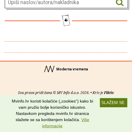
Moderna vremena
Sva prava pridržana © MV Info d.o.o. 2026. • Kriv je
Fiktiv
Mvinfo.hr koristi kolačiće („cookies“) kako bi
SLAŽEM SE
O nama
•
Pomoć
•
Uvjeti korištenja
•
RSS kanali
vam pružio bolje korisničko iskustvo.
Nastavkom pregleda mvinfo.hr stranica
Potraži nas na:
slažete se sa korištenjem kolačića.
Više
informacija