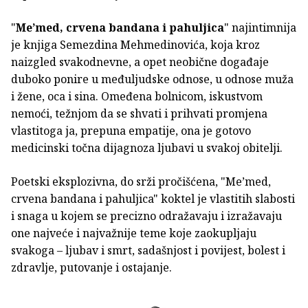
"
Me’med, crvena bandana i pahuljica
" najintimnija
je knjiga Semezdina Mehmedinovića, koja kroz
naizgled svakodnevne, a opet neobične događaje
duboko ponire u međuljudske odno­­se, u odnose muža
i žene, oca i sina. Omeđena bolnicom, iskustvom
nemoći, težnjom da se shvati i prihvati promjena
vlastitoga ja, prepuna empatije, ona je gotovo
medicinski točna dijagnoza ljubavi u svakoj obitelji.
Poetski eksplozivna, do srži pročišćena, "Me’med,
crvena bandana i pahuljica" koktel je vlastitih slabosti
i snaga u kojem se precizno odražavaju i izražavaju
one najve­će i najvažnije teme koje zaokupljaju
svakoga – ljubav i smrt, sadašnjost i povijest, bolest i
zdravlje, putovanje i ostajanje.