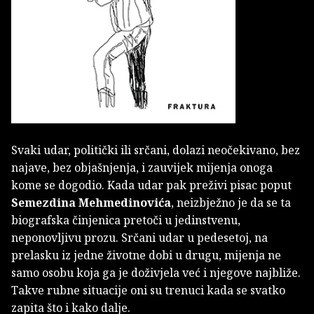
Svaki udar, politički ili srčani, dolazi neočekivano, bez
najave, bez objašnjenja, i zauvijek mijenja onoga
kome se dogodio. Kada udar pak preživi pisac poput
Semezdina Mehme­dinovića
, neizbježno je da se ta
biografska činjenica pretoči u jedinstvenu,
neponovljivu prozu. Srčani udar u pedesetoj, na
prelasku iz jedne životne dobi u drugu, mijenja ne
samo osobu koja ga je doživjela već i njegove najbliže.
Takve rubne situacije oni su trenuci kada se svatko
zapita što i kako dalje.