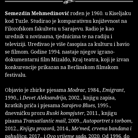
Semezdin Mehmedinović
rođen je 1960. u Kiseljaku
kod Tuzle. Studirao je komparativnu književnost na
Filozofskom fakultetu u Sarajevu. Radio je kao
urednik u novinama, tjednicima te na radiju i
televiziji. Uređivao je više časopisa za kulturu i bavio
se filmom. Godine 1994. nastaje njegov igrano-
dokumentarni film Mizaldo, Kraj teatra, koji je izvan
konkurencije prikazan na Berlinskom filmskom
festivalu.
Objavio je zbirke pjesama
Modrac
, 1984.,
Emigrant
,
1990., i
Devet Aleksandrija
, 2002., knjigu zapisa,
kratkih priča i pjesama
Sarajevo Blues
, 1995.,
dnevničku prozu
Ruski kompjuter
, 2011., knjigu
pisama
Transatlantic
mail
, 2009.,
Autoportret s torbom
,
2012.,
Knjigu prozorâ
, 2014.,
Me'med, crvena bandana i
pahuljica
, 2017., i
Ovo
vrijeme sada
, 2020. Od 1996. do