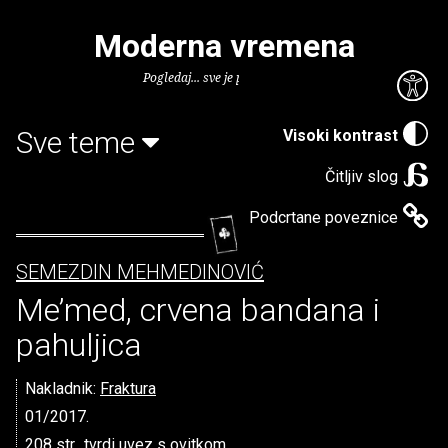
Moderna vremena
Pogledaj... sve je puno knjiga.
Sve teme
Visoki kontrast
Čitljiv slog
Podcrtane poveznice
SEMEZDIN MEHMEDINOVIĆ
Me’med, crvena bandana i
pahuljica
Nakladnik:
Fraktura
01/2017.
208 str., tvrdi uvez s ovitkom