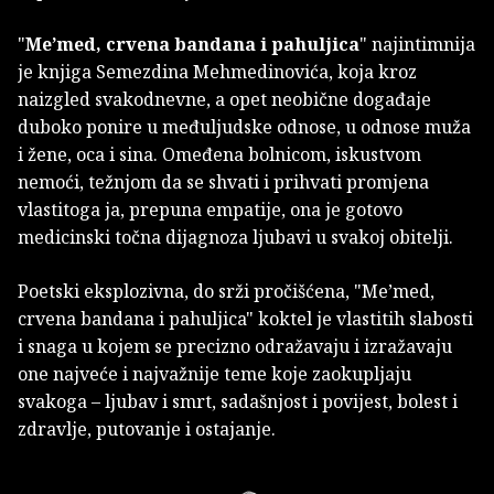
"
Me’med, crvena bandana i pahuljica
" najintimnija
je knjiga Semezdina Mehmedinovića, koja kroz
naizgled svakodnevne, a opet neobične događaje
duboko ponire u međuljudske odno­­se, u odnose muža
i žene, oca i sina. Omeđena bolnicom, iskustvom
nemoći, težnjom da se shvati i prihvati promjena
vlastitoga ja, prepuna empatije, ona je gotovo
medicinski točna dijagnoza ljubavi u svakoj obitelji.
Poetski eksplozivna, do srži pročišćena, "Me’med,
crvena bandana i pahuljica" koktel je vlastitih slabosti
i snaga u kojem se precizno odražavaju i izražavaju
one najve­će i najvažnije teme koje zaokupljaju
svakoga – ljubav i smrt, sadašnjost i povijest, bolest i
zdravlje, putovanje i ostajanje.