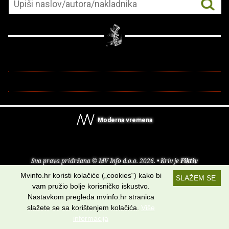
Moderna vremena
Sva prava pridržana © MV Info d.o.o. 2026. • Kriv je
Fiktiv
Mvinfo.hr koristi kolačiće („cookies“) kako bi
SLAŽEM SE
O nama
•
Pomoć
•
Uvjeti korištenja
•
RSS kanali
vam pružio bolje korisničko iskustvo.
Nastavkom pregleda mvinfo.hr stranica
Potraži nas na:
slažete se sa korištenjem kolačića.
Više
informacija