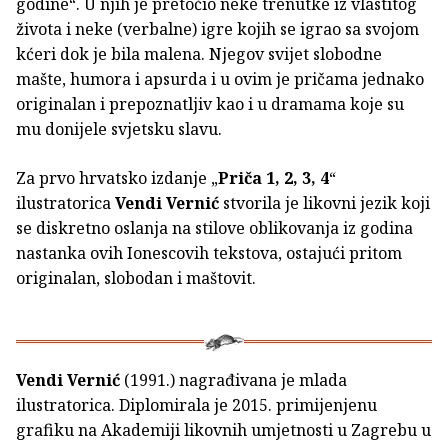
godine“. U njih je pretočio neke trenutke iz vlastitog
života i neke (verbalne) igre kojih se igrao sa svojom
kćeri dok je bila malena. Njegov svijet slobodne
mašte, humora i apsurda i u ovim je pričama jednako
originalan i prepoznatljiv kao i u dramama koje su
mu donijele svjetsku slavu.
Za prvo hrvatsko izdanje „
Priča 1, 2, 3, 4
“
ilustratorica
Vendi Vernić
stvorila je likovni jezik koji
se diskretno oslanja na stilove oblikovanja iz godina
nastanka ovih Ionescovih tekstova, ostajući pritom
originalan, slobodan i maštovit.
Vendi Vernić
(1991.) nagrađivana je mlada
ilustratorica. Diplomirala je 2015. primijenjenu
grafiku na Akademiji likovnih umjetnosti u Zagrebu u