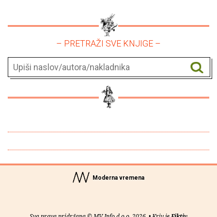
– PRETRAŽI SVE KNJIGE –
Moderna vremena
Sva prava pridržana © MV Info d.o.o. 2026. • Kriv je
Fiktiv