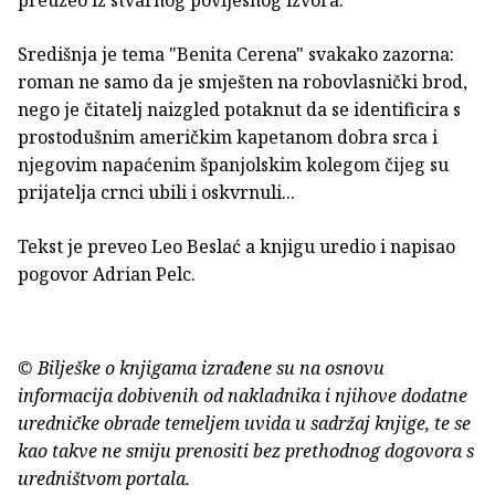
preuzeo iz stvarnog povijesnog izvora.
Središnja je tema "Benita Cerena" svakako zazorna:
roman ne samo da je smješten na robovlasnički brod,
nego je čitatelj naizgled potaknut da se identificira s
prostodušnim američkim kapetanom dobra srca i
njegovim napaćenim španjolskim kolegom čijeg su
prijatelja crnci ubili i oskvrnuli...
Tekst je preveo Leo Beslać a knjigu uredio i napisao
pogovor Adrian Pelc.
© Bilješke o knjigama izrađene su na osnovu
informacija dobivenih od nakladnika i njihove dodatne
uredničke obrade temeljem uvida u sadržaj knjige, te se
kao takve ne smiju prenositi bez prethodnog dogovora s
uredništvom portala.