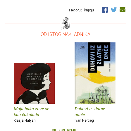
Preporuči knjigu
– OD ISTOG NAKLADNIKA –
Moja baka zove se
Duhovi iz zlatne
kao čokolada
omče
Klasja Habjan
Ivan Herceg
VIDI SVE KNJIGE