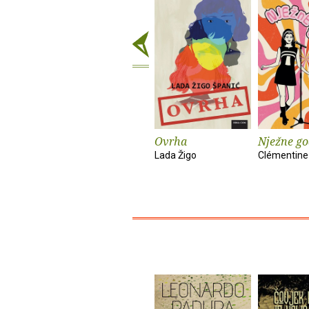
Ovrha
Nježne go
Lada Žigo
Clémentine