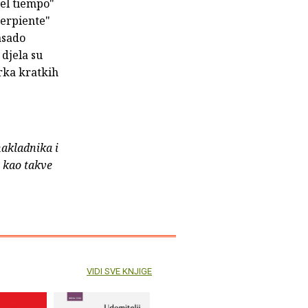
del tiempo"
 serpiente"
asado
 djela su
irka kratkih
nakladnika i
e kao takve
VIDI SVE KNJIGE