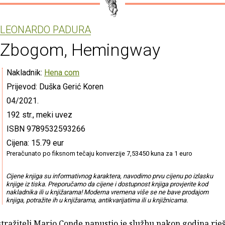
LEONARDO PADURA
Zbogom, Hemingway
Nakladnik:
Hena com
Prijevod: Duška Gerić Koren
04/2021.
192 str., meki uvez
ISBN 9789532593266
Cijena: 15.79 eur
Preračunato po fiksnom tečaju konverzije 7,53450 kuna za 1 euro
Cijene knjiga su informativnog karaktera, navodimo prvu cijenu po izlasku
knjige iz tiska. Preporučamo da cijene i dostupnost knjiga provjerite kod
nakladnika ili u knjižarama! Moderna vremena više se ne bave prodajom
knjiga, potražite ih u knjižarama, antikvarijatima ili u knjižnicama.
tražitelj Mario Conde napustio je službu nakon godina rje