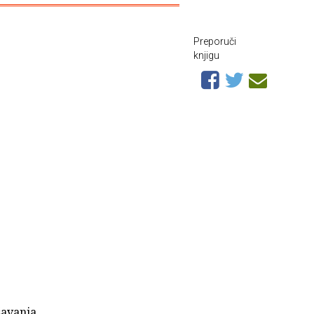
Preporuči
knjigu
šavanja