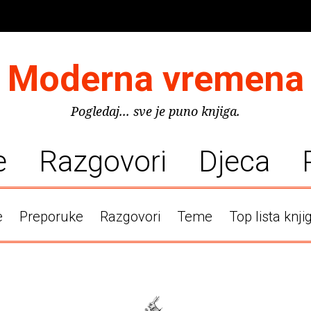
Moderna vremena
Pogledaj... sve je puno knjiga.
e
Razgovori
Djeca
e
Preporuke
Razgovori
Teme
Top lista knji