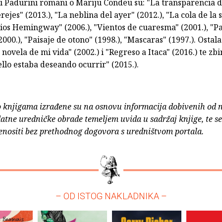
ni Padurini romani o Mariju Condeu su: "La transparencia 
erejes" (2013.), "La neblina del ayer" (2012.), "La cola de la
dios Hemingway" (2006.), "Vientos de cuaresma" (2001.), "P
2000.), "Paisaje de otono" (1998.), "Mascaras" (1997.). Ostala
novela de mi vida" (2002.) i "Regreso a Itaca" (2016.) te zb
llo estaba deseando ocurrir" (2015.).
o knjigama izrađene su na osnovu informacija dobivenih od 
atne uredničke obrade temeljem uvida u sadržaj knjige, te s
enositi bez prethodnog dogovora s uredništvom portala.
– OD ISTOG NAKLADNIKA –