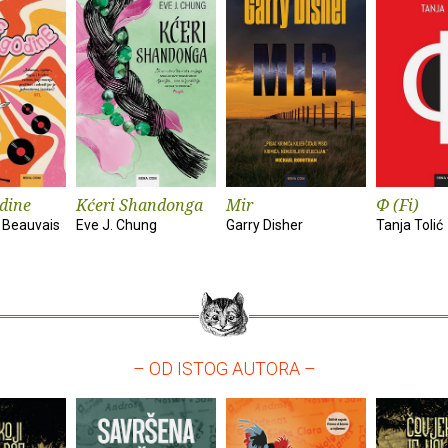
dine
Kćeri Shandonga
Mir
Φ (Fi)
 Beauvais
Eve J. Chung
Garry Disher
Tanja Tolić
– OD ISTOG AUTORA –