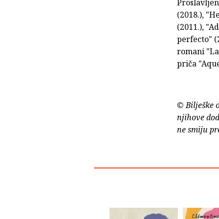
Proslavlje
(2018.), "H
(2011.), "A
perfecto" (
romani "La 
priča "Aque
© Bilješke 
njihove dod
ne smiju pr