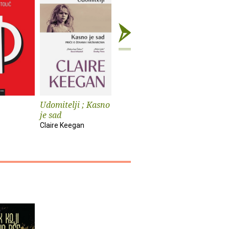
Udomitelji ; Kasno
Čast
Teška vo
je sad
Elif Shafak
Pia Prezelj
Claire Keegan