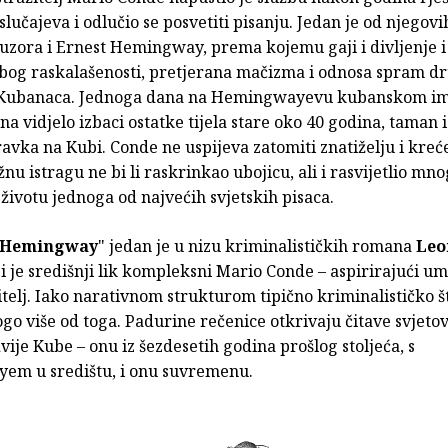
slučajeva i odlučio se posvetiti pisanju. Jedan je od njegovi
uzora i Ernest Hemingway, prema kojemu gaji i divljenje i
zbog raskalašenosti, pretjerana mačizma i odnosa spram dru
o Kubanaca. Jednoga dana na Hemingwayevu kubanskom i
 na vidjelo izbaci ostatke tijela stare oko 40 godina, taman
avka na Kubi. Conde ne uspijeva zatomiti znatiželju i kreće
nu istragu ne bi li raskrinkao ubojicu, ali i rasvijetlio mn
 životu jednoga od najvećih svjetskih pisaca.
 Hemingway
" jedan je u nizu kriminalističkih romana
Leo
iji je središnji lik kompleksni Mario Conde – aspirirajući umj
žitelj. Iako narativnom strukturom tipično kriminalističko št
 više od toga. Padurine rečenice otkrivaju čitave svjetov
vije Kube – onu iz šezdesetih godina prošlog stoljeća, s
em u središtu, i onu suvremenu.