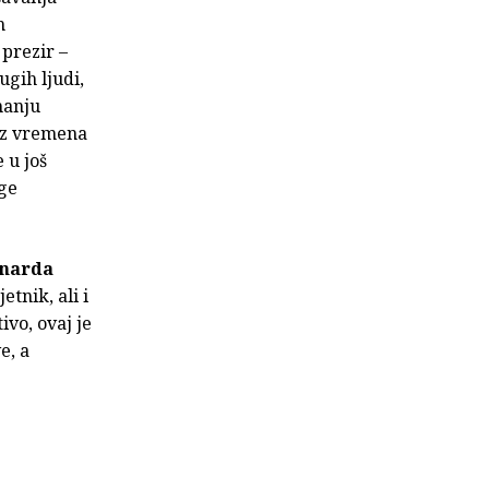
h
 prezir –
gih ljudi,
manju
 iz vremena
 u još
oge
narda
etnik, ali i
ivo, ovaj je
e, a