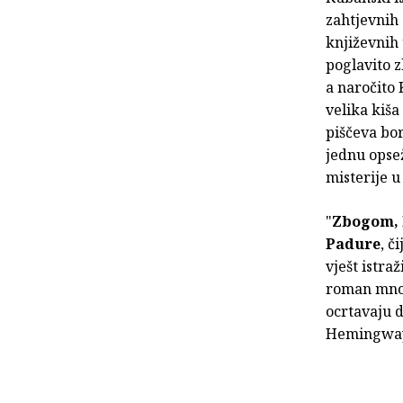
zahtjevnih 
književnih 
poglavito 
a naročit
velika kiša
piščeva bor
jednu opsež
misterije u
"
Zbogom,
Padure
, č
vješt istra
roman mnogo
ocrtavaju d
Hemingway