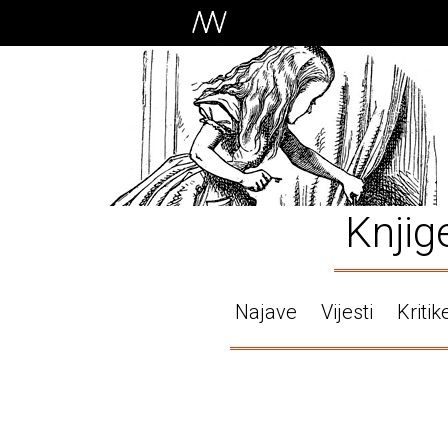
Knjig
Najave
Vijesti
Kritik