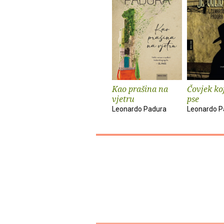
Kao prašina na
Čovjek koj
vjetru
pse
Leonardo Padura
Leonardo P