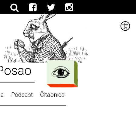
Posao
ga
Podcast
Čitaonica