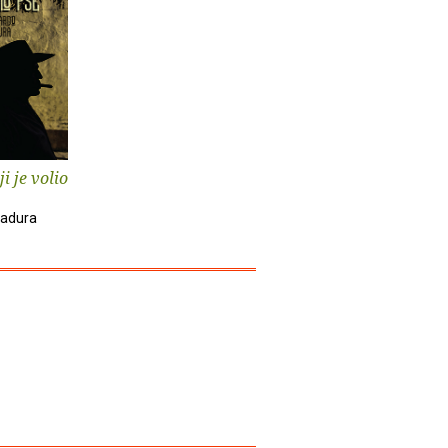
i je volio
Padura