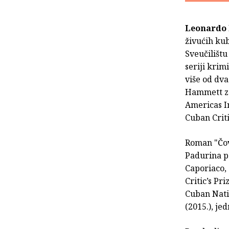
Leonardo
živućih kub
Sveučilištu
seriji krim
više od dva
Hammett za 
Americas In
Cuban Criti
Roman "Čovj
Padurina pe
Caporiaco, 2
Critic’s Pr
Cuban Natio
(2015.), je