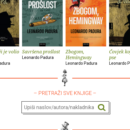
i je volio
Savršena prošlost
Zbogom,
Čovjek koj
Hemingway
pse
Leonardo Padura
adura
Leonardo Padura
Leonardo 
– PRETRAŽI SVE KNJIGE –