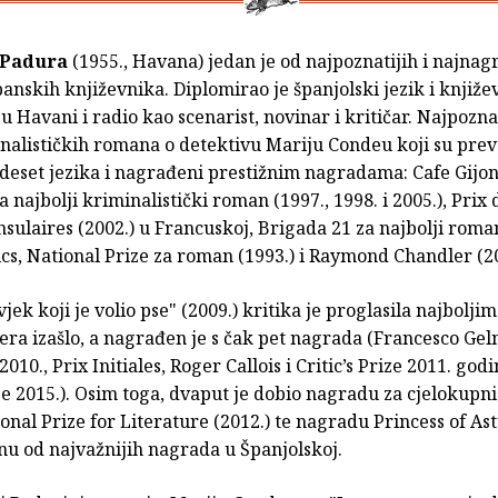
 Padura
(1955., Havana) jedan je od najpoznatijih i najnag
anskih književnika. Diplomirao je španjolski jezik i knjiže
 u Havani i radio kao scenarist, novinar i kritičar. Najpoznat
inalističkih romana o detektivu Mariju Condeu koji su pre
deset jezika i nagrađeni prestižnim nagradama: Cafe Gijon 
najbolji kriminalistički roman (1997., 1998. i 2005.), Prix 
sulaires (2002.) u Francuskoj, Brigada 21 za najbolji roma
cs, National Prize za roman (1993.) i Raymond Chandler (20
ek koji je volio pse" (2009.) kritika je proglasila najboljim 
ra izašlo, a nagrađen je s čak pet nagrada (Francesco Gel
010., Prix Initiales, Roger Callois i Critic’s Prize 2011. godi
ize 2015.). Osim toga, dvaput je dobio nagradu za cjelokupni
nal Prize for Literature (2012.) te nagradu Princess of As
dnu od najvažnijih nagrada u Španjolskoj.