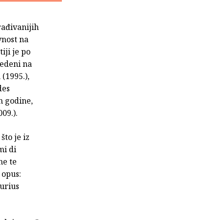
rađivanijih
vnost na
iji je po
vedeni na
(1995.),
des
n godine,
09.).
što je iz
mi di
ne te
 opus:
turius