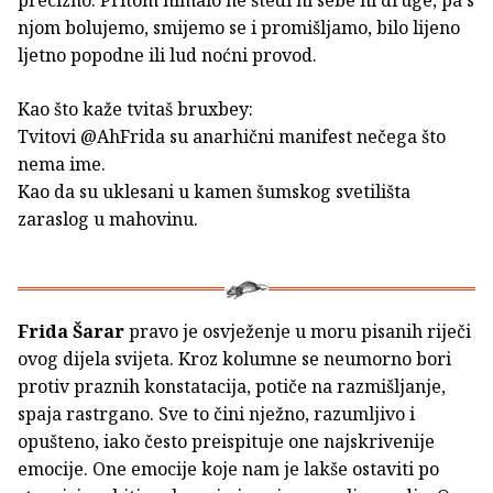
njom bolujemo, smijemo se i promišljamo, bilo lijeno
ljetno popodne ili lud noćni provod.
Kao što kaže tvitaš bruxbey:
Tvitovi @AhFrida su anarhični manifest nečega što
nema ime.
Kao da su uklesani u kamen šumskog svetilišta
zaraslog u mahovinu.
Frida Šarar
pravo je osvježenje u moru pisanih riječi
ovog dijela svijeta. Kroz kolumne se neumorno bori
protiv praznih konstatacija, potiče na razmišljanje,
spaja rastrgano. Sve to čini nježno, razumljivo i
opušteno, iako često preispituje one najskrivenije
emocije. One emocije koje nam je lakše ostaviti po