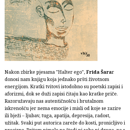
Nakon zbirke pjesama "Halter ego",
Frida Šara
r
donosi nam knjigu koja jednako pršti životnom
energijom. Kratki tvitovi istodobno su poetski zapisi i
aforizmi, dok se duži zapisi čitaju kao kratke priče.
Razoružavaju nas autentičnošću i brutalnom
iskrenošću jer nema emocije i misli od koje se zazire
ili bježi – ljubav, tuga, apatija, depresija, radost,
užitak. Svaki put autorica zareže do kosti, pronicljivo i
precizno. Pritom nimalo ne štedi ni sebe ni druge, pa s