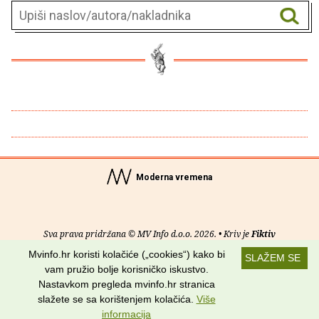
Moderna vremena
Sva prava pridržana © MV Info d.o.o. 2026. • Kriv je
Fiktiv
Mvinfo.hr koristi kolačiće („cookies“) kako bi
SLAŽEM SE
O nama
•
Pomoć
•
Uvjeti korištenja
•
RSS kanali
vam pružio bolje korisničko iskustvo.
Nastavkom pregleda mvinfo.hr stranica
Potraži nas na:
slažete se sa korištenjem kolačića.
Više
informacija