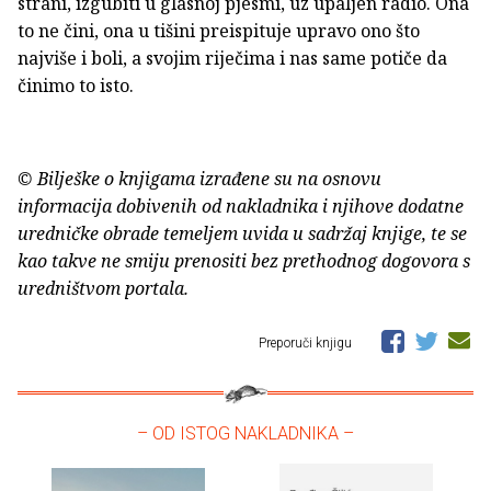
strani, izgubiti u glasnoj pjesmi, uz upaljen radio. Ona
to ne čini, ona u tišini preispituje upravo ono što
najviše i boli, a svojim riječima i nas same potiče da
činimo to isto.
© Bilješke o knjigama izrađene su na osnovu
informacija dobivenih od nakladnika i njihove dodatne
uredničke obrade temeljem uvida u sadržaj knjige, te se
kao takve ne smiju prenositi bez prethodnog dogovora s
uredništvom portala.
Preporuči knjigu
– OD ISTOG NAKLADNIKA –