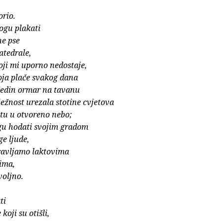
orio.
gu plakati
ne pse
atedrale,
ji mi uporno nedostaje,
ja plače svakog dana
dedin ormar na tavanu
nježnost urezala stotine cvjetova
tu u otvoreno nebo;
gu hodati svojim gradom
ge ljude,
ravljamo laktovima
cima,
voljno.
ti
 koji su otišli,