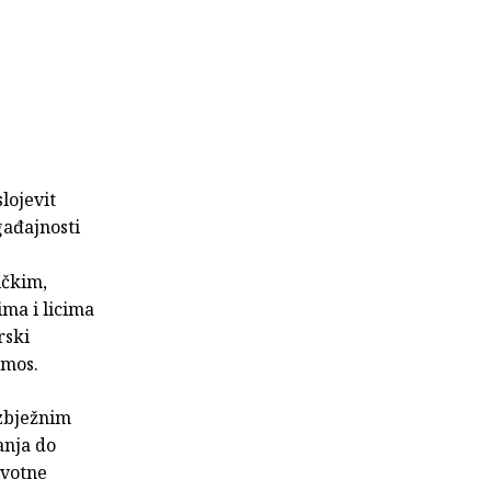
lojevit
gađajnosti
ičkim,
ima i licima
rski
zmos.
izbježnim
anja do
ivotne