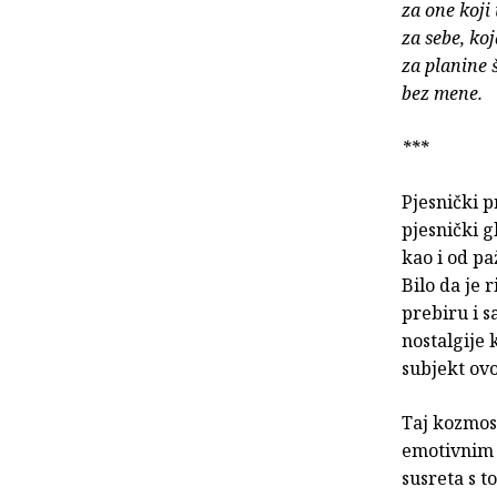
za one koji 
za sebe, ko
za planine 
bez mene.
***
Pjesnički p
pjesnički g
kao i od pa
Bilo da je 
prebiru i s
nostalgije 
subjekt ov
Taj kozmos
emotivnim 
susreta s t