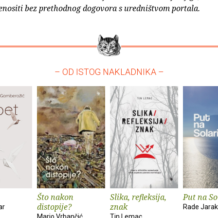
enositi bez prethodnog dogovora s uredništvom portala.
– OD ISTOG NAKLADNIKA –
Što nakon
Slika, refleksija,
Put na So
distopije?
znak
ar
Rade Jarak
Mario Vrbančić
Tin Lemac