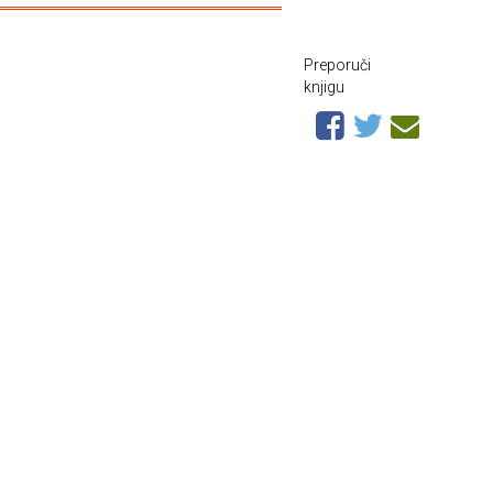
Preporuči
knjigu