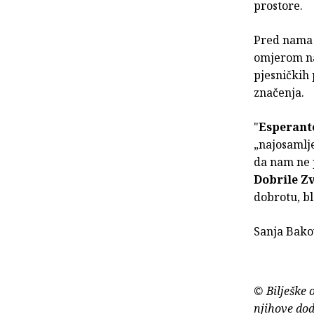
prostore.
Pred nama j
omjerom na
pjesničkih 
značenja.
"
Esperant
„najosamlj
da nam ne p
Dobrile Z
dobrotu, bl
Sanja Bako
© Bilješke 
njihove dod