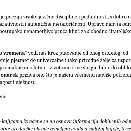
e poezija visoke jezične discipline i pedantnosti, s dobro
rativnosti i autentične metaforičnosti. Upravo nam ta od
postupaka nenametljivo pruža ključ za slobodno čitateljsko
o vremena
" vodi nas kroz putovanje od onog osobnog, od
enije pjesme“ do univerzalne i tako prirodne želje za usp
romakne ono bitno – život sam i sve što ga dubinski obliku
vonarek
priziva ono što je našem vremenu najviše potrebn
agost i nježnost.
vić
o knjigama izrađene su na osnovu informacija dobivenih od 
atne uredničke obrade temeljem uvida u sadržaj knjige, te s