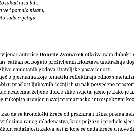
to nikad nisu bili,
ja već pomalo nisam,
što sada cvjetaju
rvijenac autorice
Dobrile Zvonarek
otkriva nam dubok i s
las satkan od bogato proživljenih iskustava unutrašnje do
žljivo namotanih godova čitateljske posvećenosti.
riječ o pjesmama koje tematski reflektiraju odnos s metafiz
abiru prošlost ljubavnih čežnji ili su pak posvećene prostor
kao nosiocima željene dobre slike svijeta, jasno je kako je li
og rukopisa uronjen u svoj promatračko-introspektivni ko
 kao da se kronološki kreće od praznina i tišina prema ne
vrtlozima ranog mladenaštva, kroz pejzaže i predjele sjeć
očkom sadašnjosti kakva jest iz koje se onda kreće u nove ž