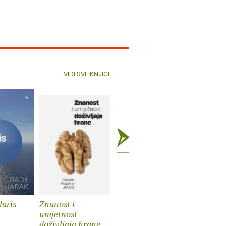
VIDI SVE KNJIGE
laris
Znanost i
Kultura selfija
Mačkozb
umjetnost
Ana Peraica
doživljaja hrane