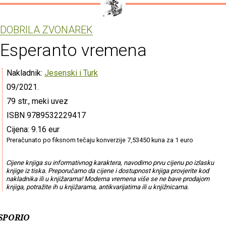
DOBRILA ZVONAREK
Esperanto vremena
Nakladnik:
Jesenski i Turk
09/2021.
79 str., meki uvez
ISBN 9789532229417
Cijena: 9.16 eur
Preračunato po fiksnom tečaju konverzije 7,53450 kuna za 1 euro
Cijene knjiga su informativnog karaktera, navodimo prvu cijenu po izlasku
knjige iz tiska. Preporučamo da cijene i dostupnost knjiga provjerite kod
nakladnika ili u knjižarama! Moderna vremena više se ne bave prodajom
knjiga, potražite ih u knjižarama, antikvarijatima ili u knjižnicama.
USPORIO