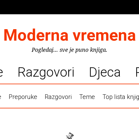
Moderna vremena
Pogledaj... sve je puno knjiga.
e
Razgovori
Djeca
e
Preporuke
Razgovori
Teme
Top lista knji