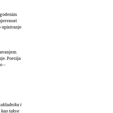
 ugođenim
mjerenost
 upisivanje
oravanjem
je. Poezija
o –
nakladnika i
e kao takve