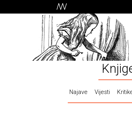
Knjig
Najave
Vijesti
Kritik