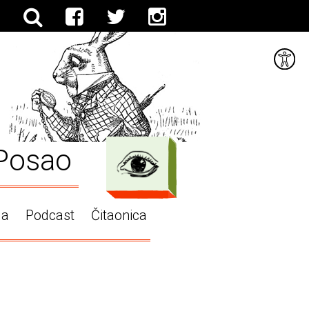
Posao
ga
Podcast
Čitaonica