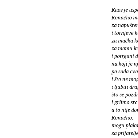
Kaos je usp
Konačno mo
za napušte
i tornjeve k
za mačka ko
za mamu ko
i potrgani 
na koji je 
pa sada cva
i što ne mo
i ljubiti dra
što se pozd
i grlimo sr
a to nije do
Konačno,
mogu plaka
za prijatelje