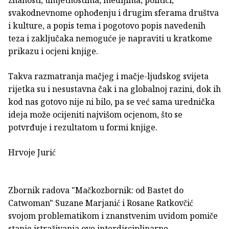
svakodnevnome ophođenju i drugim sferama društva
i kulture, a popis tema i pogotovo popis navedenih
teza i zaključaka nemoguće je napraviti u kratkome
prikazu i ocjeni knjige.
Takva razmatranja mačjeg i mačje-ljudskog svijeta
rijetka su i nesustavna čak i na globalnoj razini, dok ih
kod nas gotovo nije ni bilo, pa se već sama urednička
ideja može ocijeniti najvišom ocjenom, što se
potvrđuje i rezultatom u formi knjige.
Hrvoje Jurić
Zbornik radova "Mačkozbornik: od Bastet do
Catwoman" Suzane Marjanić i Rosane Ratkovčić
svojom problematikom i znanstvenim uvidom pomiče
stanje istraživanja ove interdisciplinarne