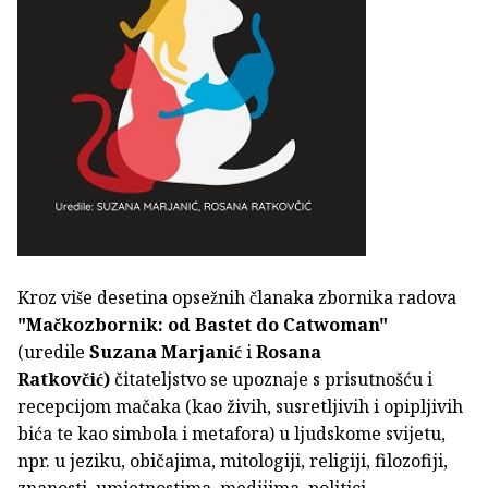
Kroz više desetina opsežnih članaka zbornika radova
"Mačkozbornik: od Bastet do Catwoman"
(uredile
Suzana Marjanić
i
Rosana
Ratkovčić)
čitateljstvo se upoznaje s prisutnošću i
recepcijom mačaka (kao živih, susretljivih i opipljivih
bića te kao simbola i metafora) u ljudskome svijetu,
npr. u jeziku, običajima, mitologiji, religiji, filozofiji,
znanosti, umjetnostima, medijima, politici,