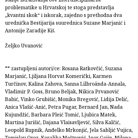
problematike u Hrvatskoj te stoga predstavlja
„kvantni skok“ i iskorak, zajedno s prethodna dva
urednička Bestijarija suurednica Suzane Marjanić i
Antonije Zaradije Kiš.
Željko Uvanović
** zastupljeni autori/ce: Rosana Ratkovčić, Suzana
Marjanić, Ljiljana Horvat Komerički, Karmen
Turčinov, Kalina Zahova, Sanna Lilbroända-Annala,
Vladimir P. Goss, Bruno Beljak, Nikica Prvanović
Babić, Vinko Grubišić, Monika Bregović, Lidija Delić,
Anica Vlašić-Anić, Petra Pugar, Bernard Jan, Nada
Kujundžić, Barbara Pleić Tomić, Ljubica Matek,
Martina Jurišić, Dajana Vlaisavljević, Silva Kalčić,
Leopold Rupnik, Anđelko Mrkonjić, Jela Sabljić Vujica,
Tomislav Oroz, Koraljka Meštrović, Igor Gajin, Milena