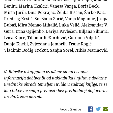
Benini, Marina Tkalčić, Vanesa Varga, Boris Beck,
Mirta Jurilj, Dina Pokrajac, Željka Bišćan, Žarko Paić,
Predrag Krstić, Snježana Zorić, Vanja Maganjić, Josipa
Bubaš, Mira Menac-Mihalić, Luka Velić, Aleksandar V.
Gura, Irina Oğijenko, Dariya Pavlešen, Biljana Sikimić,
Ivica Kipre, Tihomir R. Đorđević, Gordana Viljetić,
Dunja Knebl, Zvjezdana Jembrih, Frane Rogić,
Vladimir Dodig Trokut, Sanjin Sorel, Nikša Marinović.
© Bilješke o knjigama izrađene su na osnovu
informacija dobivenih od nakladnika i njihove dodatne
uredničke obrade temeljem uvida u sadržaj knjige, te se
kao takve ne smiju prenositi bez prethodnog dogovora s
uredništvom portala.
Preporuči knjigu