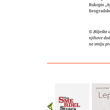
Rukopis „Ap
Beogradskog
© Bilješke 
njihove dod
ne smiju pr