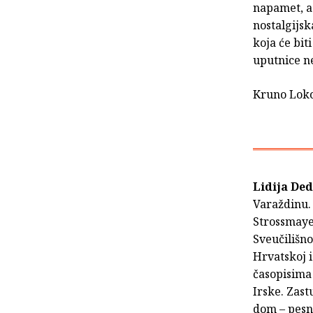
napamet, a 
nostalgijsk
koja će bit
uputnice ne
Kruno Lok
Lidija De
Varaždinu. 
Strossmayer
Sveučilišno
Hrvatskoj i
časopisima
Irske. Zast
dom – pesni