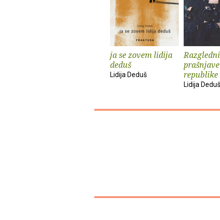
ja se zovem lidija
Razgledni
deduš
prašnjave
republike
Lidija Deduš
Lidija Dedu