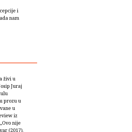
cepcije i
 kada nam
 živi u
osip Juraj
tulu
ku prozu u
ivane u
eview iz
 „Ovo nije
var (2017).