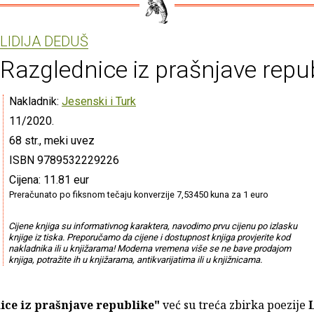
LIDIJA DEDUŠ
Razglednice iz prašnjave repu
Nakladnik:
Jesenski i Turk
11/2020.
68 str., meki uvez
ISBN 9789532229226
Cijena: 11.81 eur
Preračunato po fiksnom tečaju konverzije 7,53450 kuna za 1 euro
Cijene knjiga su informativnog karaktera, navodimo prvu cijenu po izlasku
knjige iz tiska. Preporučamo da cijene i dostupnost knjiga provjerite kod
nakladnika ili u knjižarama! Moderna vremena više se ne bave prodajom
knjiga, potražite ih u knjižarama, antikvarijatima ili u knjižnicama.
ice iz prašnjave republike"
već su treća zbirka poezije