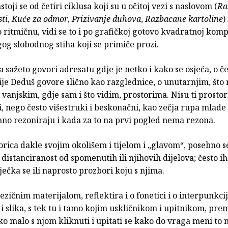
astoji se od četiri ciklusa koji su u očitoj vezi s naslovom (
Ra
ti
,
Kuće za odmor
,
Prizivanje duhova
,
Razbacane kartoline
)
 ritmičnu, vidi se to i po grafičkoj gotovo kvadratnoj komp
og slobodnog stiha koji se primiče prozi.
 sažeto govori adresatu gdje je netko i kako se osjeća, o č
je Deduš govore slično kao razglednice, o unutarnjim, što 
 vanjskim, gdje sam i što vidim, prostorima. Nisu ti prostor
, nego često višestruki i beskonačni, kao zečja rupa mlade 
mno rezoniraju i kada za to na prvi pogled nema rezona.
orica dakle svojim okolišem i tijelom i „glavom“, posebno 
 distanciranost od spomenutih ili njihovih dijelova; često ih
ječka se ili naprosto prozbori koju s njima.
 jezičnim materijalom, reflektira i o fonetici i o interpunkci
i i slika, s tek tu i tamo kojim uskličnikom i upitnikom, pre
ako malo s njom kliknuti i upitati se kako do vraga meni to n