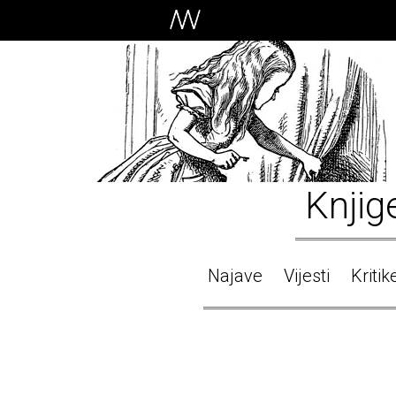
Knjig
Najave
Vijesti
Kritik