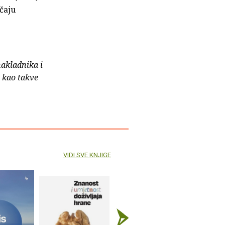
ečaju
nakladnika i
e kao takve
VIDI SVE KNJIGE