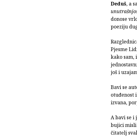
Deduš
, a s
unutrašnjos
donose vrlo
poeziju dug
Razglednica
Pjesme Lidi
kako sam, i
jednostavni
još i uzaja
Bavi se aut
otuđenost i
izvana, por
A bavi se i
bujici misl
čitatelj sv