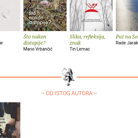
Što nakon
Slika, refleksija,
Put na So
distopije?
znak
ar
Rade Jarak
Mario Vrbančić
Tin Lemac
– OD ISTOG AUTORA –