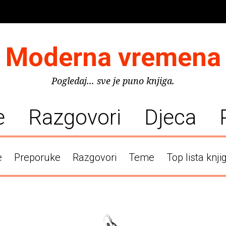
Moderna vremena
Pogledaj... sve je puno knjiga.
e
Razgovori
Djeca
e
Preporuke
Razgovori
Teme
Top lista knji