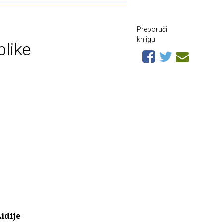
Preporuči
knjigu
blike
Lidije