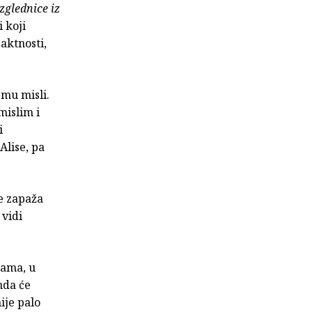
zglednice iz
 i koji
aktnosti,
emu misli.
mislim i
i
Alise, pa
se zapaža
 vidi
jama, u
mda će
ije palo