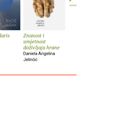
laris
Znanost i
Kultura selfija
Mačkozb
umjetnost
Ana Peraica
doživljaja hrane
Daniela Angelina
Jelinčić