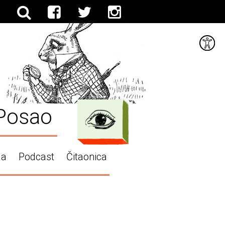
Posao
ga
Podcast
Čitaonica