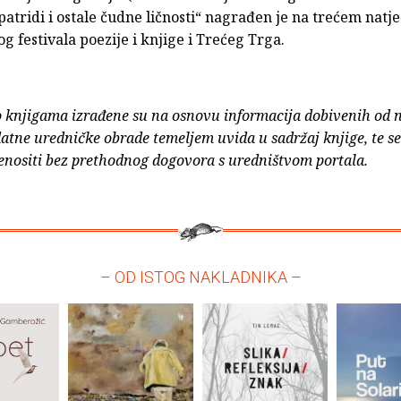
atridi i ostale čudne ličnosti“ nagrađen je na trećem natj
 festivala poezije i knjige i Trećeg Trga.
o knjigama izrađene su na osnovu informacija dobivenih od 
atne uredničke obrade temeljem uvida u sadržaj knjige, te s
enositi bez prethodnog dogovora s uredništvom portala.
– OD ISTOG NAKLADNIKA –