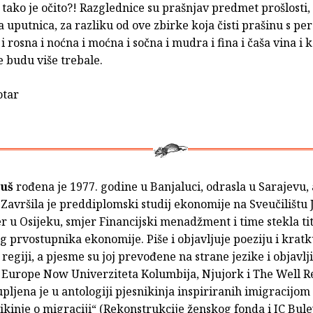
tako je očito?! Razglednice su prašnjav predmet prošlosti,
a uputnica, za razliku od ove zbirke koja čisti prašinu s per
i i rosna i noćna i moćna i sočna i mudra i fina i čaša vina i
 budu više trebale.
otar
duš
rođena je 1977. godine u Banjaluci, odrasla u Sarajevu, a
Završila je preddiplomski studij ekonomije na Sveučilištu J
 u Osijeku, smjer Financijski menadžment i time stekla ti
g prvostupnika ekonomije. Piše i objavljuje poeziju i krat
 regiji, a pjesme su joj prevođene na strane jezike i objavlj
 Europe Now Univerziteta Kolumbija, Njujork i The Well R
upljena je u antologiji pjesnikinja inspiriranih imigracijom
kinje o migraciji“ (Rekonstrukcije ženskog fonda i IC Bule