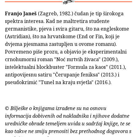
Franjo Janeš
(Zagreb, 1982.) čudan je tip širokoga
spektra interesa. Kad ne maltretira studente
germanistike, pjeva i svira gitaru, što na engleskome
(Astridian), što na hrvatskome (End or Fin, koji je
dvjema pjesmama zastupljen u ovome romanu).
Povremeno piše prozu, a objavio je eksperimentalni
crnohumorni roman "Noć mrtvih živaca" (2009.),
intelektualni blockbuster "Formula za kaos" (2011.),
antipovijesnu satiru "Čerupanje feniksa" (2013.) i
pseudokrimić "Tunel na kraju svjetla" (2016.).
© Bilješke o knjigama izrađene su na osnovu
informacija dobivenih od nakladnika i njihove dodatne
uredničke obrade temeljem uvida u sadržaj knjige, te se
kao takve ne smiju prenositi bez prethodnog dogovora s