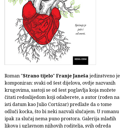
Roman "
Strano tijelo
"
Franje Janeša
jedinstveno je
komponiran: svaki od šest dijelova, ovdje nazvanih
krugovima, sastoji se od šest poglavlja koja možete
čitati redoslijedom koji odaberete, a autor (rođen na
isti datum kao Julio Cortázar) predlaže da o tome
odluči kocka, što bi neki nazvali slučajem. U romanu
ipak za slučaj nema puno prostora. Galerija mlađih
likova i uglavnom njihovih roditelja, svih odreda