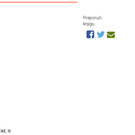
Preporuči
knjigu
ar, u