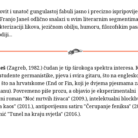
vit i unatoč gungulastoj fabuli jasno i precizno ispripovi
 Franjo Janeš odlično snalazi u svim literarnim segmentim
kterizaciji likova, jezičnom obilju, humoru, filozofskim pa
diji...
neš
(Zagreb, 1982.) čudan je tip širokoga spektra interesa. 
studente germanistike, pjeva i svira gitaru, što na engles
, što na hrvatskome (End or Fin, koji je dvjema pjesmama z
nu). Povremeno piše prozu, a objavio je eksperimentalni
i roman "Noć mrtvih živaca" (2009.), intelektualni blockb
 kaos" (2011.), antipovijesnu satiru "Čerupanje feniksa" (20
ć "Tunel na kraju svjetla" (2016.).