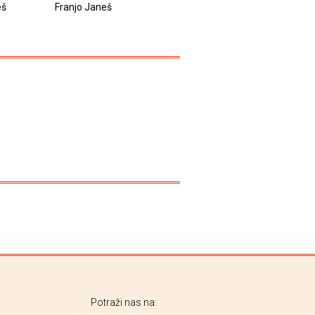
eš
Franjo Janeš
Franjo Janeš
Potraži nas na: