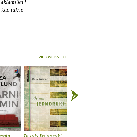
nakladnika i
e kao takve
VIDI SVE KNJIGE
ermin
Je suis Jednoruki
X
Nisam