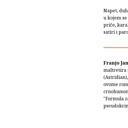
Napet, duho
u kojem se
priče, kara
satiri i paro
Franjo Ja
maltretira 
(Astridian)
ovome roma
crnohumorn
"Formula za
pseudokrimi