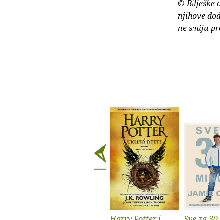
© Bilješke 
njihove dod
ne smiju pr
Harry Potter i
Sve za 30