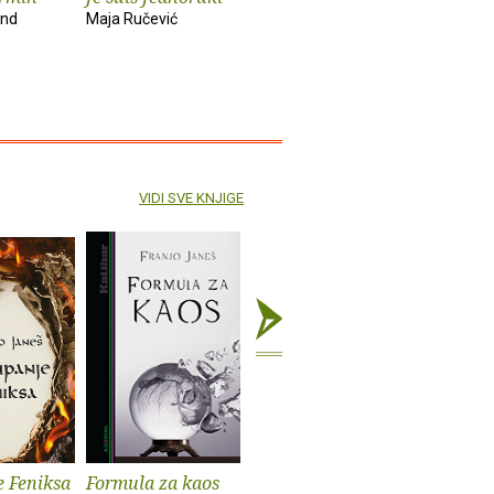
und
Maja Ručević
Želimir Periš
Natalija Mil
VIDI SVE KNJIGE
 Feniksa
Formula za kaos
Noć mrtvih živaca