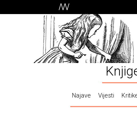
Knjig
Najave
Vijesti
Kritik