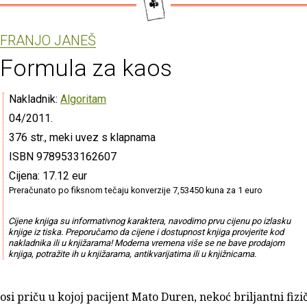
FRANJO JANEŠ
Formula za kaos
Nakladnik:
Algoritam
04/2011.
376 str., meki uvez s klapnama
ISBN 9789533162607
Cijena: 17.12 eur
Preračunato po fiksnom tečaju konverzije 7,53450 kuna za 1 euro
Cijene knjiga su informativnog karaktera, navodimo prvu cijenu po izlasku
knjige iz tiska. Preporučamo da cijene i dostupnost knjiga provjerite kod
nakladnika ili u knjižarama! Moderna vremena više se ne bave prodajom
knjiga, potražite ih u knjižarama, antikvarijatima ili u knjižnicama.
i priču u kojoj pacijent Mato Duren, nekoć briljantni fizič