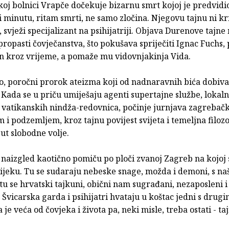
skoj bolnici Vrapče dočekuje bizarnu smrt kojoj je predvidi
i minutu, ritam smrti, ne samo zločina. Njegovu tajnu ni kr
, svježi specijalizant na psihijatriji. Objava Durenove tajne
propasti čovječanstva, što pokušava spriječiti Ignac Fuchs,
an kroz vrijeme, a pomaže mu vidovnjakinja Vida.
ko, poročni prorok ateizma koji od nadnaravnih bića dobiv
 Kada se u priču umiješaju agenti supertajne službe, lokalni
d vatikanskih nindža-redovnica, počinje jurnjava zagrebač
i podzemljem, kroz tajnu povijest svijeta i temeljna filoz
ut slobodne volje.
 naizgled kaotično pomiču po ploči zvanoj Zagreb na kojoj 
 vijeku. Tu se sudaraju nebeske snage, možda i demoni, s na
tu se hrvatski tajkuni, obični nam sugrađani, nezaposleni i
 Švicarska garda i psihijatri hvataju u koštac jedni s drugim
 je veća od čovjeka i života pa, neki misle, treba ostati - ta