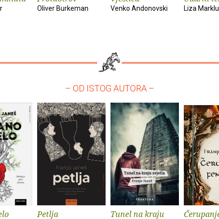
r
Oliver Burkeman
Venko Andonovski
Liza Markl
– OD ISTOG AUTORA –
elo
Petlja
Tunel na kraju
Čerupanje