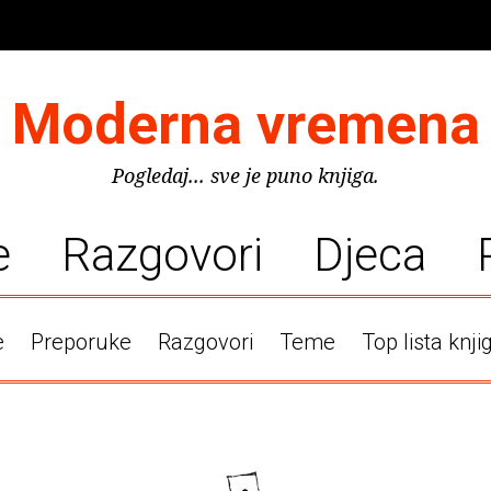
Moderna vremena
Pogledaj... sve je puno knjiga.
e
Razgovori
Djeca
e
Preporuke
Razgovori
Teme
Top lista knji