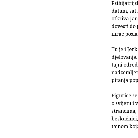
Psihijatrij
datum, sat 
otkriva Jan
dovesti do 
ilirac posl
Tu je i Jer
djelovanje.
tajni odre
nadzemljem 
pitanja pop
Figurice se
o svijetu i
strancima, 
beskućnici,
tajnom koja