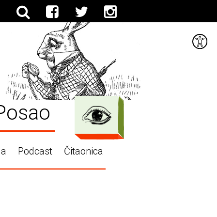
Posao
ga
Podcast
Čitaonica