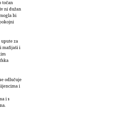
o točan
iv ni dužan
 mogla bi
 pokojni
a upute za
 mafijaši i
kim
ofska
se odlučuje
šijencima i
a i s
jna.