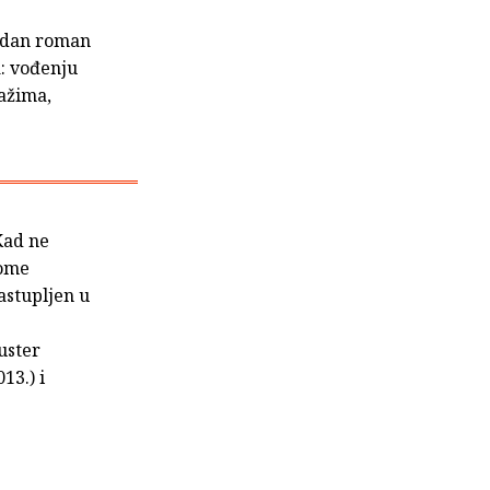
jedan roman
a: vođenju
sažima,
Kad ne
kome
astupljen u
uster
13.) i