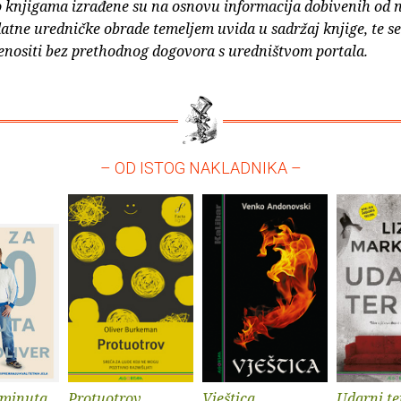
o knjigama izrađene su na osnovu informacija dobivenih od 
atne uredničke obrade temeljem uvida u sadržaj knjige, te s
enositi bez prethodnog dogovora s uredništvom portala.
– OD ISTOG NAKLADNIKA –
 minuta
Protuotrov
Vještica
Udarni t