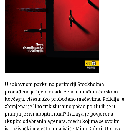
U zabavnom parku na periferiji Stockholma
pronađeno je tijelo mlade žene u mađioničarskom
kovčegu, višestruko probodeno mačevima. Policija je
zbunjena: je li to trik slučajno pošao po zlu ili je u
pitanju jezivi ubojiti ritual? Istraga je povjerena
skupini odabranih agenata, među kojima se svojim
istraživačkim vještinama ističe Mina Dabiri. Upravo