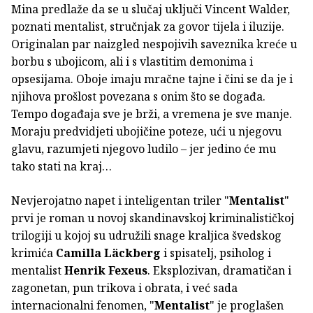
Mina predlaže da se u slučaj uključi Vincent Walder,
poznati mentalist, stručnjak za govor tijela i iluzije.
Originalan par naizgled nespojivih saveznika kreće u
borbu s ubojicom, ali i s vlastitim demonima i
opsesijama. Oboje imaju mračne tajne i čini se da je i
njihova prošlost povezana s onim što se događa.
Tempo događaja sve je brži, a vremena je sve manje.
Moraju predvidjeti ubojičine poteze, ući u njegovu
glavu, razumjeti njegovo ludilo – jer jedino će mu
tako stati na kraj…
Nevjerojatno napet i inteligentan triler "
Mentalist
"
prvi je roman u novoj skandinavskoj kriminalističkoj
trilogiji u kojoj su udružili snage kraljica švedskog
krimića
Camilla Läckberg
i spisatelj, psiholog i
mentalist
Henrik Fexeus
. Eksplozivan, dramatičan i
zagonetan, pun trikova i obrata, i već sada
internacionalni fenomen, "
Mentalist
" je proglašen