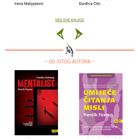
Irena Matijašević
Đurđica Čilić
VIDI SVE KNJIGE
– OD ISTOG AUTORA –