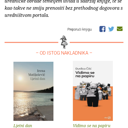
uredničke obrade temeljem uvida u sadržaj knjige, te se
kao takve ne smiju prenositi bez prethodnog dogovora s
uredništvom portala.
Preporuči knjigu
– OD ISTOG NAKLADNIKA –
Ljetni dan
Vidimo se na papiru