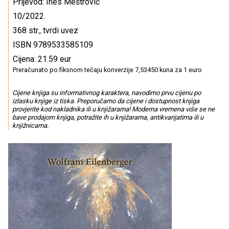
Prijevod: Ines Meštrović
10/2022.
368 str., tvrdi uvez
ISBN 9789533585109
Cijena: 21.59 eur
Preračunato po fiksnom tečaju konverzije 7,53450 kuna za 1 euro
Cijene knjiga su informativnog karaktera, navodimo prvu cijenu po
izlasku knjige iz tiska. Preporučamo da cijene i dostupnost knjiga
provjerite kod nakladnika ili u knjižarama! Moderna vremena više se ne
bave prodajom knjiga, potražite ih u knjižarama, antikvarijatima ili u
knjižnicama.