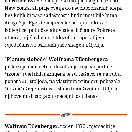
od
Hitlerova
Berlina preko okupiranog Pariza do
New Yorka, ali prije svega do revolucionarnih ideja,
bez kojih bi naša sadašnjost i budućnost bile bitno
drugačije. Egzistencija svake od njih, bilo kao
izbjeglice, političke aktivistice ili članice Pokreta
otpora, utjelovljena je filozofija i upečatljivo
svjedočanstvo oslobađajuće snage mišljenja.
"
Plamen slobode
"
Wolframa Eilenbergera
prikazuje nam četiri filozofkinje koje su postale
“ikone” svjetskih razmjera te su, našavši se na rubu
ponora 20. stoljeća, na vlastitom primjeru pokazale
što znači živjeti istinski slobodnim životom. Odjeci
njihove misli stoga su značajni još i danas.
Wolfram Eilenberger
, rođen 1972., njemački je