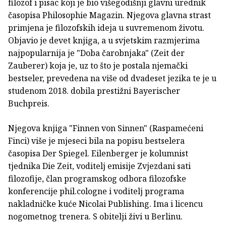
filozof i pisac koji je bio višegodišnji glavni urednik
časopisa Philosophie Magazin. Njegova glavna strast
primjena je filozofskih ideja u suvremenom životu.
Objavio je devet knjiga, a u svjetskim razmjerima
najpopularnija je "Doba čarobnjaka" (Zeit der
Zauberer) koja je, uz to što je postala njemački
bestseler, prevedena na više od dvadeset jezika te je u
studenom 2018. dobila prestižni Bayerischer
Buchpreis.
Njegova knjiga "Finnen von Sinnen" (Raspamećeni
Finci) više je mjeseci bila na popisu bestselera
časopisa Der Spiegel. Eilenberger je kolumnist
tjednika Die Zeit, voditelj emisije Zvjezdani sati
filozofije, član programskog odbora filozofske
konferencije phil.cologne i voditelj programa
nakladničke kuće Nicolai Publishing. Ima i licencu
nogometnog trenera. S obitelji živi u Berlinu.