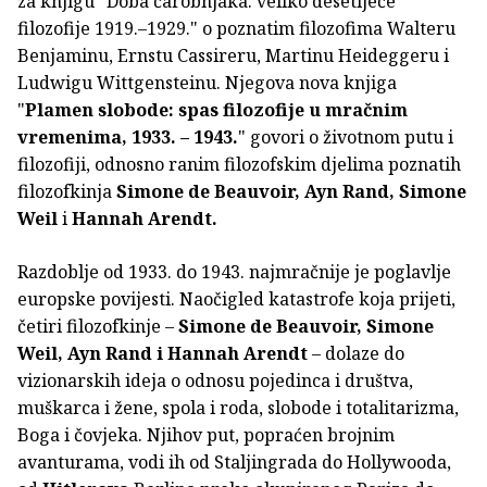
za knjigu "Doba čarobnjaka: veliko desetljeće
filozofije 1919.–1929." o poznatim filozofima Walteru
Benjaminu, Ernstu Cassireru, Martinu Heideggeru i
Ludwigu Wittgensteinu. Njegova nova knjiga
"
Plamen slobode: spas filozofije u mračnim
vremenima, 1933. – 1943.
" govori o životnom putu i
filozofiji, odnosno ranim filozofskim djelima poznatih
filozofkinja
Simone de Beauvoir, Ayn Rand, Simone
Weil
i
Hannah Arendt.
Razdoblje od 1933. do 1943. najmračnije je poglavlje
europske povijesti. Naočigled katastrofe koja prijeti,
četiri filozofkinje –
Simone de Beauvoir, Simone
Weil, Ayn Rand i Hannah Arendt
– dolaze do
vizionarskih ideja o odnosu pojedinca i društva,
muškarca i žene, spola i roda, slobode i totalitarizma,
Boga i čovjeka. Njihov put, popraćen brojnim
avanturama, vodi ih od Staljingrada do Hollywooda,