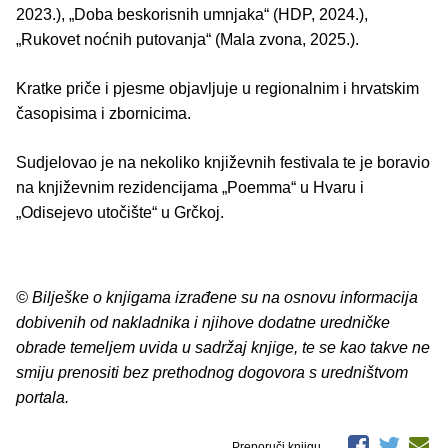
2023.), „Doba beskorisnih umnjaka“ (HDP, 2024.),
„Rukovet noćnih putovanja“ (Mala zvona, 2025.).
Kratke priče i pjesme objavljuje u regionalnim i hrvatskim
časopisima i zbornicima.
Sudjelovao je na nekoliko književnih festivala te je boravio
na književnim rezidencijama „Poemma“ u Hvaru i
„Odisejevo utočište“ u Grčkoj.
© Bilješke o knjigama izrađene su na osnovu informacija
dobivenih od nakladnika i njihove dodatne uredničke
obrade temeljem uvida u sadržaj knjige, te se kao takve ne
smiju prenositi bez prethodnog dogovora s uredništvom
portala.
Preporuči knjigu