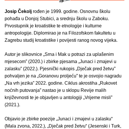
Josip Čekolj
rođen je 1999. godine. Osnovnu školu
pohađa u Donjoj Stubici, a srednju školu u Zaboku.
Prvostupnik je kroatistike te etnologije i kulturne
antropologije. Diplomirao je na Filozofskom fakultetu u
Zagrebu studij kroatistike i povijesti ranog novog vijeka.
Autor je slikovnice „Srna i Mak u potrazi za uplašenim
mjesecom” (2020.) i zbirke pjesama „Junaci i zmajevi u
zalasku” (2022.). Pjesnički rukopis „Dječak pred žetvu”
pohvaljen je na „Goranovu proljeću” te je osvojio nagradu
„Na vrh jezika” 2022. godine. Ciklus akrostiha „Rukovet
noćnih putovanja” nastao je u sklopu Revije malih
književnosti te je objavljen u antologiji „Vrijeme misli”
(2021.).
Objavio je zbirke poezije „Junaci i zmajevi u zalasku“
(Mala zvona, 2022.), „Dječak pred žetvu“ (Jesenski i Turk,