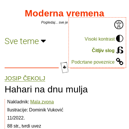
Moderna vremena
Pogledaj... sve je puno knjiga.
Sve teme
Visoki kontrast
Čitljiv slog
Podcrtane poveznice
JOSIP ČEKOLJ
Hahari na dnu mulja
Nakladnik:
Mala zvona
Ilustracije: Dominik Vuković
11/2022.
88 str., tvrdi uvez