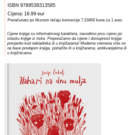
ISBN 9789538313585
Cijena: 16.99 eur
Preračunato po fiksnom tečaju konverzije 7,53450 kuna za 1 euro
Cijene knjiga su informativnog karaktera, navodimo prvu cijenu po
izlasku knjige iz tiska. Preporučamo da cijene i dostupnost knjiga
provjerite kod nakladnika ili u knjižarama! Moderna vremena više se
ne bave prodajom knjiga, potražite ih u knjižarama, antikvarijatima ili
u knjižnicama.