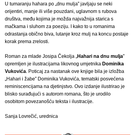
U tumaranju hahara po „dnu mulja” javljaju se neki
orijentiri, manje ili više pouzdani, uglavnom s rubova
društva, među kojima je možda najvažnija starica s
mačkama i sluhom za poeziju. I kako to u romanima
odrastanja obično biva, lutanje kroz mulj na koncu postaje
korak prema zrelosti.
Roman za mlade Josipa Čekolja „
Hahari na dnu mulja
”
opremljen je ilustracijama likovnog umjetnika
Dominika
Vukovića
. Poticaj za nastanak ove knjige bila je izložba
„Hahari i žabe” Dominika Vukovića, tematski posvećena
reminiscencijama na djetinjstvo. Ovo izdanje ilustrirao je
blisko surađujući s autorom romana, što je urodilo
osobitom povezanošću teksta i ilustracije.
Sanja Lovrečić, urednica